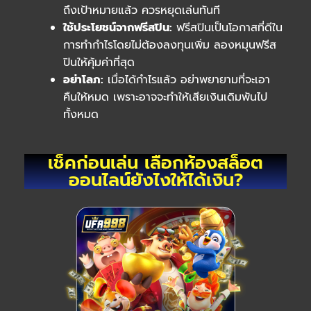
ถึงเป้าหมายแล้ว ควรหยุดเล่นทันที
ใช้ประโยชน์จากฟรีสปิน:
ฟรีสปินเป็นโอกาสที่ดีใน
การทำกำไรโดยไม่ต้องลงทุนเพิ่ม ลองหมุนฟรีส
ปินให้คุ้มค่าที่สุด
อย่าโลภ:
เมื่อได้กำไรแล้ว อย่าพยายามที่จะเอา
คืนให้หมด เพราะอาจจะทำให้เสียเงินเดิมพันไป
ทั้งหมด
เช็คก่อนเล่น เลือกห้องสล็อต
ออนไลน์ยังไงให้ได้เงิน?