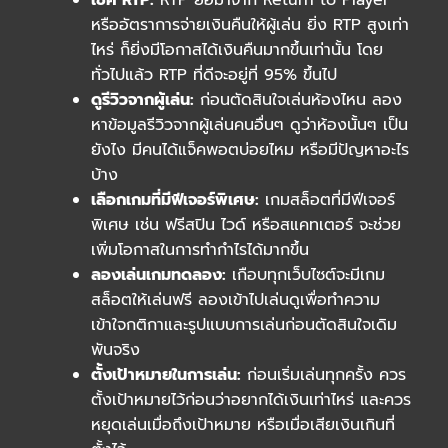
เช็ค RTP:
RTP ย่อมาจาก Return to Player
หรืออัตราการจ่ายเงินคืนให้ผู้เล่น ยิ่ง RTP สูงเท่า
ไหร่ ก็ยิ่งมีโอกาสได้เงินคืนมากขึ้นเท่านั้น โดย
ทั่วไปแล้ว RTP ที่ดีจะอยู่ที่ 95% ขึ้นไป
ดูรีวิวจากผู้เล่น:
ก่อนตัดสินใจเล่นห้องไหน ลอง
หาข้อมูลรีวิวจากผู้เล่นคนอื่นๆ ดูว่าห้องนั้นๆ เป็น
ยังไง มีคนได้แจ็คพอตบ่อยไหม หรือมีปัญหาอะไร
บ้าง
เลือกเกมที่มีฟีเจอร์พิเศษ:
เกมสล็อตที่มีฟีเจอร์
พิเศษ เช่น ฟรีสปิน ไวด์ หรือสแคทเตอร์ จะช่วย
เพิ่มโอกาสในการทำกำไรได้มากขึ้น
ลองเล่นเกมทดลอง:
เกือบทุกเว็บไซต์จะมีเกม
สล็อตให้เล่นฟรี ลองเข้าไปเล่นดูเพื่อทำความ
เข้าใจกติกาและรูปแบบการเล่นก่อนตัดสินใจเดิม
พันจริง
ตั้งเป้าหมายในการเล่น:
ก่อนเริ่มเล่นทุกครั้ง ควร
ตั้งเป้าหมายไว้ก่อนว่าอยากได้เงินเท่าไหร่ และควร
หยุดเล่นเมื่อถึงเป้าหมาย หรือเมื่อเสียเงินเกินที่