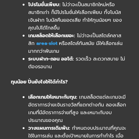
โปรโมชั่นเพียบ:
ไม่ว่าจะเป็นสมาชิกใหม่หรือ
สมาชิกเก่า ก็มีโปรโมชั่นให้เลือกเพียบ ทั้งโบนัส
เงินฝาก โบนัสคืนยอดเสีย ทำให้ทุนน้อยๆ ของ
คุณไปได้ไกลขึ้น
เกมสล็อตให้เลือกเยอะ:
ไม่ว่าจะเป็นสไตล์คลาส
สิก
area slot
หรือสไตล์ทันสมัย มีให้เลือกเล่น
มากกว่าพันเกม
ระบบฝาก-ถอน ออโต้:
รวดเร็ว สะดวกสบาย ไม่
ต้องรอนาน
ทุนน้อย ปั่นยังไงให้ได้กำไร?
เลือกเกมให้เหมาะกับทุน:
เกมสล็อตแต่ละเกมจะมี
อัตราการจ่ายเงินรางวัลที่แตกต่างกัน ลองเลือก
เกมที่มีอัตราการจ่ายที่สูง และเหมาะกับงบ
ประมาณของคุณ
วางแผนการเดิมพัน:
กำหนดงบประมาณที่คุณจะ
ใช้ในการเล่น และตั้งเป้าหมายในการทำกำไร เมื่อ