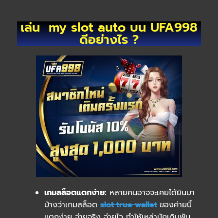
เล่น my slot auto บน UFA998
ดีอย่างไร ?
เกมสล็อตแตกง่าย:
หลายคนอาจจะเคยได้ยินมา
บ้างว่าเกมสล็อต
slot true wallet
ของค่ายนี้
แตกง่าย จ่ายจริง จ่ายไว ทำให้เหล่านักเดิมพัน