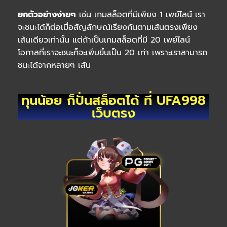
ยกตัวอย่างง่ายๆ
เช่น เกมสล็อตที่มีเพียง 1 เพย์ไลน์ เรา
จะชนะได้ก็ต่อเมื่อสัญลักษณ์เรียงกันตามเส้นตรงเพียง
เส้นเดียวเท่านั้น แต่ถ้าเป็นเกมสล็อตที่มี 20 เพย์ไลน์
โอกาสที่เราจะชนะก็จะเพิ่มขึ้นเป็น 20 เท่า เพราะเราสามารถ
ชนะได้จากหลายๆ เส้น
ทุนน้อย ก็ปั่นสล็อตได้ ที่ UFA998
เว็บตรง