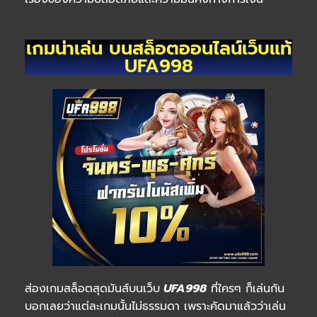
เกมน่าเล่น บนสล็อตออนไลน์เว็บแท้
UFA998
ส่องเกมสล็อตสุดมันส์บนเว็บ
UFA998
ที่ใครๆ ก็เล่นกัน
บอกเลยว่าแต่ละเกมนั้นไม่ธรรมดา เพราะคัดมาแล้วว่าเล่น