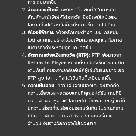
การเล่นมากขึ้น
จำนวนเพย์ไลน์:
เพย์ไลน์คือเส้นที่ใช้ในการนับ
สัญลักษณ์เพื่อให้ได้รางวัล ยิ่งมีเพย์ไลน์เยอะ
โอกาสที่จะได้รางวัลก็จะยิ่งมากขึ้นตามไปด้วย
ฟีเจอร์พิเศษ:
ฟีเจอร์พิเศษต่างๆ เช่น ฟรีสปิน
ไวด์ สแคทเตอร์ จะช่วยเพิ่มความสนุกและโอกาส
ในการทำกำไรให้กับคุณได้มากขึ้น
อัตราการจ่ายเงินรางวัล (RTP):
RTP ย่อมาจาก
Return to Player หมายถึง เปอร์เซ็นต์ของเงิน
เดิมพันที่เกมจะจ่ายกลับคืนให้ผู้เล่นในระยะยาว ยิ่ง
RTP สูง โอกาสที่จะได้เงินคืนก็จะยิ่งมากขึ้น
ความผันผวน:
ความผันผวนของเกมจะบอกถึง
ความเสี่ยงและผลตอบแทนที่คุณจะได้รับ เกมที่มี
ความผันผวนสูง จะมีโอกาสได้แจ็คพอตใหญ่ แต่ก็
มีความเสี่ยงที่จะเสียเงินเยอะเช่นกัน ในขณะที่เกม
ที่มีความผันผวนต่ำ จะได้รางวัลบ่อยครั้ง แต่
จำนวนเงินรางวัลอาจจะไม่เยอะมาก