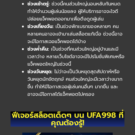
ช่วงเช้าตรู่:
ช่วงนี้คนส่วนใหญ่นอนหลับกันหมด
ทำให้จำนวนผู้เล่นน้อยลง ผู้ให้บริการอาจจะใจดี
ปล่อยแจ็คพอตออกมาเพื่อดึงดูดผู้เล่น
ช่วงเที่ยงวัน:
เป็นช่วงพักเบรกของหลายๆ คน
หลายคนอาจจะเข้ามาเล่นสล็อตแก้เบื่อ ช่วงนี้อาจ
จะมีโอกาสเจอแจ็คพอตได้บ้าง
ช่วงค่ำคืน:
เป็นช่วงที่คนส่วนใหญ่อยู่บ้านและมี
เวลาว่าง หลายเว็บไซต์อาจจะมีโปรโมชั่นพิเศษหรือ
แจ็คพอตใหญ่ในช่วงนี้
ช่วงวันหยุด:
ไม่ว่าจะเป็นวันหยุดสุดสัปดาห์หรือ
วันหยุดนักขัตฤกษ์ คนส่วนใหญ่จะมีเวลาว่างมาก
ขึ้น ทำให้มีโอกาสเจอผู้เล่นคนอื่นๆ มากขึ้น และ
อาจจะมีโอกาสได้แจ็คพอตไปครอง
ฟีเจอร์สล็อตเด็ดๆ บน UFA998 ที่
คุณต้องรู้!