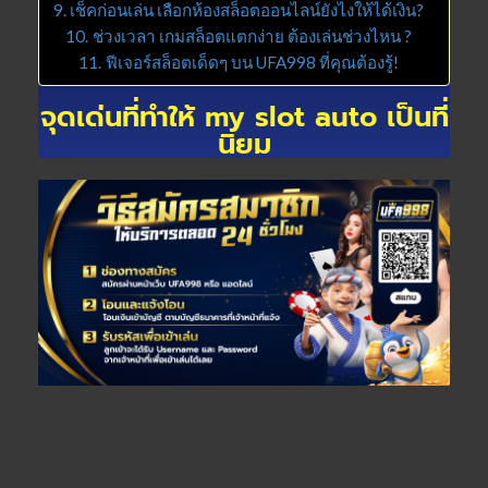
เช็คก่อนเล่น เลือกห้องสล็อตออนไลน์ยังไงให้ได้เงิน?
ช่วงเวลา เกมสล็อตแตกง่าย ต้องเล่นช่วงไหน ?
ฟีเจอร์สล็อตเด็ดๆ บน UFA998 ที่คุณต้องรู้!
จุดเด่นที่ทำให้ my slot auto เป็นที่
นิยม