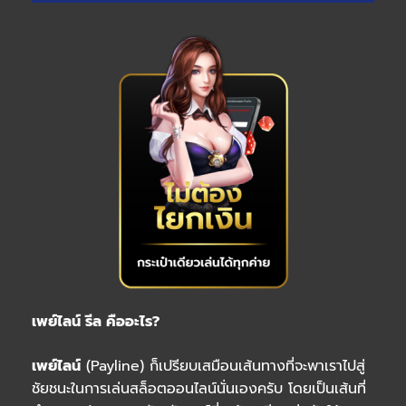
เพย์ไลน์ รีล คืออะไร?
เพย์ไลน์
(Payline) ก็เปรียบเสมือนเส้นทางที่จะพาเราไปสู่
ชัยชนะในการเล่นสล็อตออนไลน์นั่นเองครับ โดยเป็นเส้นที่