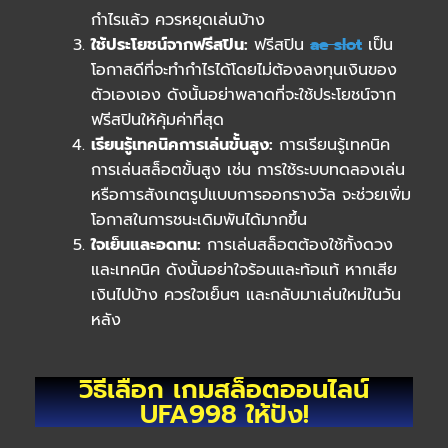
กำไรแล้ว ควรหยุดเล่นบ้าง
ใช้ประโยชน์จากฟรีสปิน:
ฟรีสปิน
ae slot
เป็น
โอกาสดีที่จะทำกำไรได้โดยไม่ต้องลงทุนเงินของ
ตัวเองเอง ดังนั้นอย่าพลาดที่จะใช้ประโยชน์จาก
ฟรีสปินให้คุ้มค่าที่สุด
เรียนรู้เทคนิคการเล่นขั้นสูง:
การเรียนรู้เทคนิค
การเล่นสล็อตขั้นสูง เช่น การใช้ระบบทดลองเล่น
หรือการสังเกตรูปแบบการออกรางวัล จะช่วยเพิ่ม
โอกาสในการชนะเดิมพันได้มากขึ้น
ใจเย็นและอดทน:
การเล่นสล็อตต้องใช้ทั้งดวง
และเทคนิค ดังนั้นอย่าใจร้อนและท้อแท้ หากเสีย
เงินไปบ้าง ควรใจเย็นๆ และกลับมาเล่นใหม่ในวัน
หลัง
วิธีเลือก เกมสล็อตออนไลน์
UFA998 ให้ปัง!