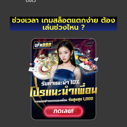
ตั้งไว้
ช่วงเวลา เกมสล็อตแตกง่าย ต้อง
เล่นช่วงไหน ?