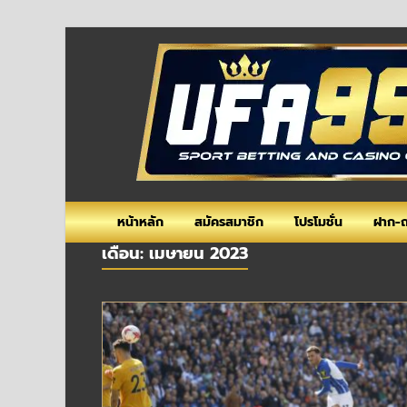
หน้าหลัก
สมัครสมาชิก
โปรโมชั่น
ฝาก-
เดือน:
เมษายน 2023