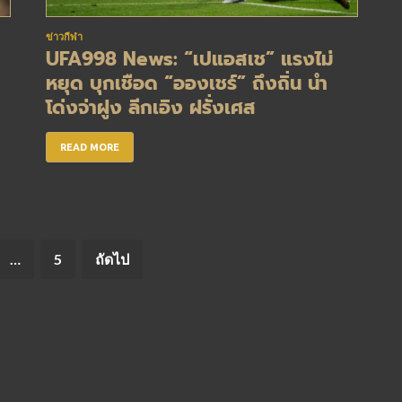
ข่าวกีฬา
UFA998 News: “เปแอสเช” แรงไม่
หยุด บุกเชือด “อองเชร์” ถึงถิ่น นำ
โด่งจ่าฝูง ลีกเอิง ฝรั่งเศส
READ MORE
…
5
ถัดไป