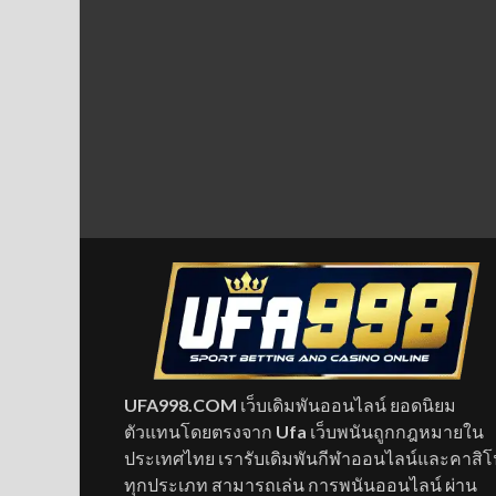
UFA998.COM
เว็บเดิมพันออนไลน์ ยอดนิยม
ตัวแทนโดยตรงจาก
Ufa
เว็บพนันถูกกฎหมายใน
ประเทศไทย เรารับเดิมพันกีฬาออนไลน์และคาสิโ
ทุกประเภท สามารถเล่น การพนันออนไลน์ ผ่าน