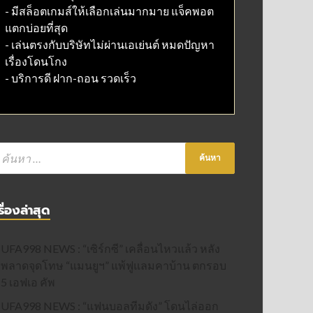
- มีสล็อตเกมส์ให้เลือกเล่นมากมาย แจ็คพอต
แตกบ่อยที่สุด
- เล่นตรงกับบริษัทไม่ผ่านเอเย่นต์ หมดปัญหา
เรื่องโดนโกง
- บริการดี ฝาก-ถอน รวดเร็ว
รื่องล่าสุด
UFA998 NEWS : “เซิร์กซี” เคลื่อนไหวแล้ว หลัง
พลาดจุดโทษ “แมนยูฯ” แพ้ฟูแลมคาบ้าน ตกรอบ
5 เอฟเอ คัพ
UFA998 NEWS : “แฟนบอลทีมดัง” โดนไล่ออก