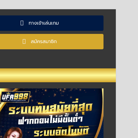
ทางเข้าเล่นเกม
สมัครสมาชิก