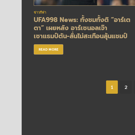
ข่าวกีฬา
UFA998 News: ทั้งชมทั้งติ “อาร์เต
ตา” เผยหลัง อาร์เซนอลเจ๊า
เซาแธมป์ตัน-ลั่นไม่สะเทือนลุ้นแชมป์
READ MORE
1
2