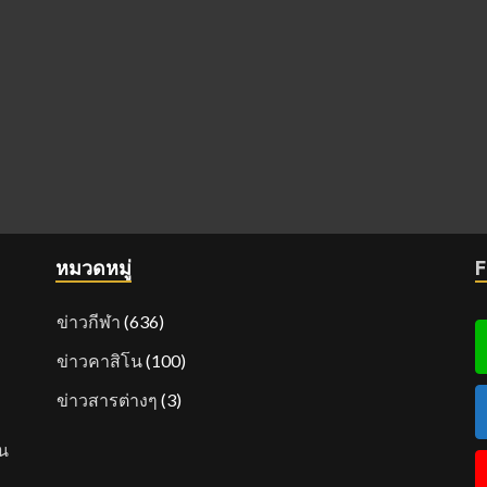
หมวดหมู่
ข่าวกีฬา
(636)
ข่าวคาสิโน
(100)
ข่าวสารต่างๆ
(3)
น