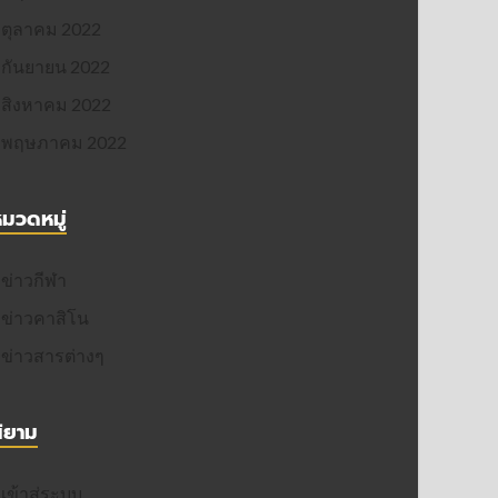
ตุลาคม 2022
กันยายน 2022
สิงหาคม 2022
พฤษภาคม 2022
มวดหมู่
ข่าวกีฬา
ข่าวคาสิโน
ข่าวสารต่างๆ
ิยาม
เข้าสู่ระบบ