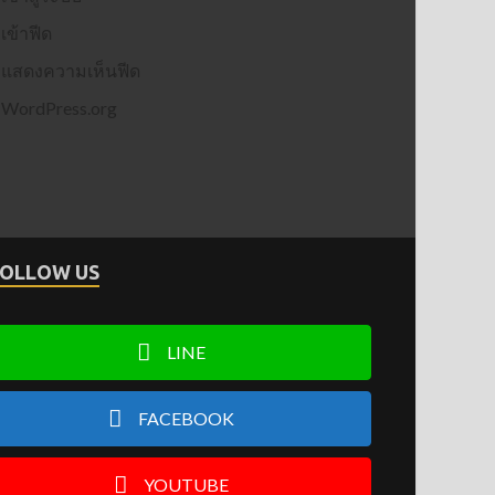
เข้าฟีด
แสดงความเห็นฟีด
WordPress.org
FOLLOW US
LINE
FACEBOOK
YOUTUBE