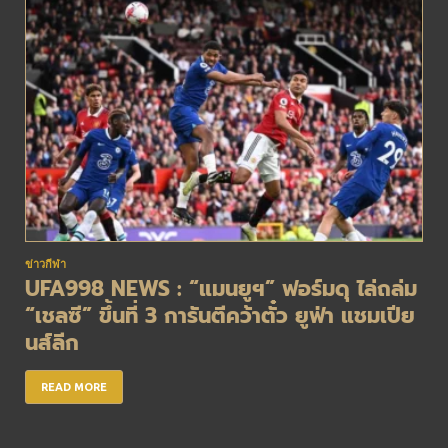
ข่าวกีฬา
UFA998 NEWS : “แมนยูฯ” ฟอร์มดุ ไล่ถล่ม
“เชลซี” ขึ้นที่ 3 การันตีคว้าตั๋ว ยูฟ่า แชมเปีย
นส์ลีก
READ MORE