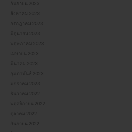
กันยายน 2023
สิงหาคม 2023
กรกฎาคม 2023
มิถุนายน 2023
พฤษภาคม 2023
เมษายน 2023
มีนาคม 2023
กุมภาพันธ์ 2023
มกราคม 2023
ธันวาคม 2022
พฤศจิกายน 2022
ตุลาคม 2022
กันยายน 2022