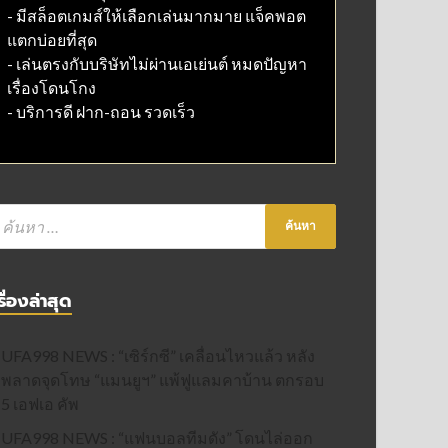
- มีสล็อตเกมส์ให้เลือกเล่นมากมาย แจ็คพอต
แตกบ่อยที่สุด
- เล่นตรงกับบริษัทไม่ผ่านเอเย่นต์ หมดปัญหา
เรื่องโดนโกง
- บริการดี ฝาก-ถอน รวดเร็ว
รื่องล่าสุด
UFA998 NEWS : “เซิร์กซี” เคลื่อนไหวแล้ว หลัง
พลาดจุดโทษ “แมนยูฯ” แพ้ฟูแลมคาบ้าน ตกรอบ
5 เอฟเอ คัพ
UFA998 NEWS : “แฟนบอลทีมดัง” โดนไล่ออก