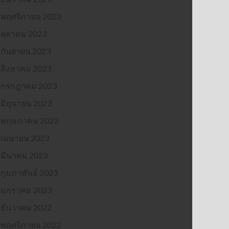
พฤศจิกายน 2023
ตุลาคม 2023
กันยายน 2023
สิงหาคม 2023
กรกฎาคม 2023
มิถุนายน 2023
พฤษภาคม 2023
เมษายน 2023
มีนาคม 2023
กุมภาพันธ์ 2023
มกราคม 2023
ธันวาคม 2022
พฤศจิกายน 2022