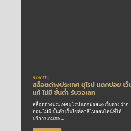
ข่าวคาสิโน
สล็อตต่างประเทศ ยุโรป แตกบ่อย เว็
แท้ ไม่มี ขั้นต่ำ รับวอเลท
สล็อตต่างประเทศ ยุโรป แตกบ่อย xo เว็บตรง ฝาก
ถอน ไม่มี ขั้นต่ำ เว็บไซต์คาสิโนออนไลน์ที่ให้
บริการเกมสล …