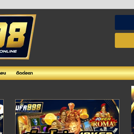
ถอน
ติดต่อเรา