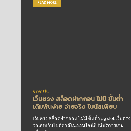
READ MORE
ข่าวคาสิโน
เว็บตรง สล็อตฝากถอน ไม่มี ขั้นต่ำ
เดิมพันง่าย จ่ายจริง โบนัสเพียบ
เว็บตรง สล็อตฝากถอน ไม่มี ขั้นต่ำ pg slot เว็บตรง
วอเลทเว็บไซต์คาสิโนออนไลน์ที่ให้บริการเกม