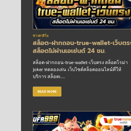
ข่าวคาสิโน
สล็อต-ฝากถอน-true-wallet-เว็บตร
สล็อตไม่ผ่านเอเย่นต์ 24 ชม.
สล็อต-ฝากถอน-true-wallet-เว็บตรง สล็อตโรม่า
joker ทดลองเล่น เว็บไซต์สล็อตออนไลน์ที่ให้
บริการ สล็อตเ …
READ MORE