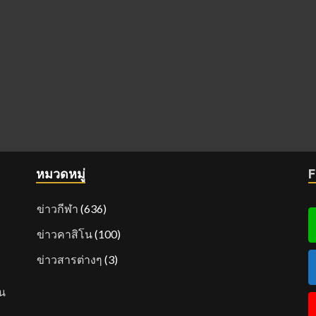
หมวดหมู่
ข่าวกีฬา
(636)
ข่าวคาสิโน
(100)
ข่าวสารต่างๆ
(3)
น