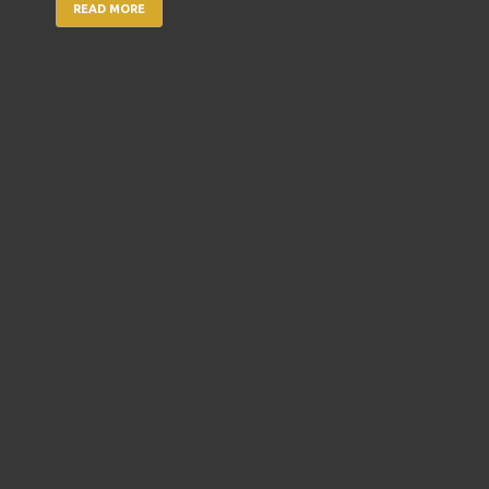
READ MORE