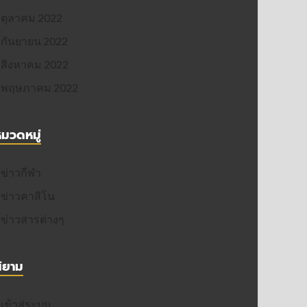
ตุลาคม 2022
กันยายน 2022
สิงหาคม 2022
พฤษภาคม 2022
มวดหมู่
ข่าวกีฬา
ข่าวคาสิโน
ข่าวสารต่างๆ
ิยาม
เข้าสู่ระบบ