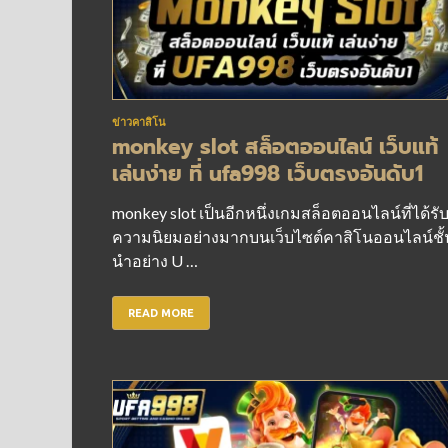
ข่าวคาสิโน
monkey slot สล็อตออนไลน์ เว็บแท้
เล่นง่าย ที่ ufa998 เว็บตรงอันดับ1
monkey slot เป็นอีกหนึ่งเกมสล็อตออนไลน์ที่ได้รั
ความนิยมอย่างมากบนเว็บไซต์คาสิโนออนไลน์ชั้
นำอย่าง U …
READ MORE