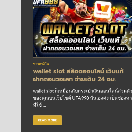
ข่าวคาสิโน
wallet slot สล็อตออนไลน์ เว็บแท้
ฝากถอนวอเลท จ่ายเต็ม 24 ชม.
wallet slot ก็เหมือนกับกระเป๋าเงินออนไลน์ส่วนตั
ของคุณบนเว็บไซต์ UFA998 นั่นเองค่ะ เป็นช่องท
ที่ใช้ …
READ MORE