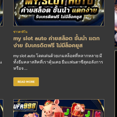
ข่าวคาสิโน
my slot auto ค่ายสล็อต ชั้นนำ แตก
ง่าย รับเครดิตฟรี ไม่มีล็อคยูส
บ
my slot auto โดดเด่นด้วยเกมสล็อตที่หลากหลาย มี
น
ทั้งธีมคลาสสิคที่เราคุ้นเคย ธีมแฟนตาซีสุดอลังการ
หรือจ …
READ MORE