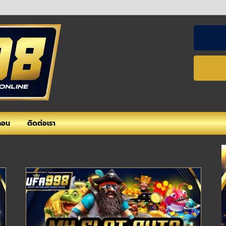
ถอน
ติดต่อเรา