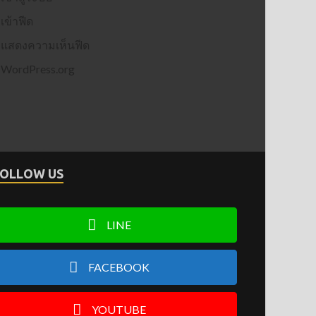
เข้าฟีด
แสดงความเห็นฟีด
WordPress.org
FOLLOW US
LINE
FACEBOOK
YOUTUBE