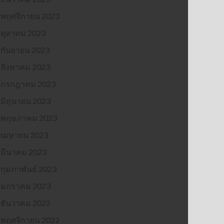
พฤศจิกายน 2023
ตุลาคม 2023
กันยายน 2023
สิงหาคม 2023
กรกฎาคม 2023
มิถุนายน 2023
พฤษภาคม 2023
เมษายน 2023
มีนาคม 2023
กุมภาพันธ์ 2023
มกราคม 2023
ธันวาคม 2022
พฤศจิกายน 2022