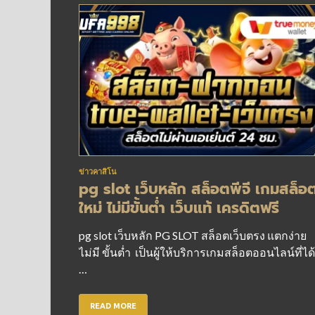
ข่าวคาสิโน
pg slot เว็บหลัก สล็อตพีจี เกมสล็อ
ใหม่ ไม่มีขั้นต่ำ เว็บแท้ เครดิตฟรี
pg slot เว็บหลัก PG SLOT สล็อตเว็บตรง แตกง่าย
ไม่มี ขั้นต่ำ เป็นผู้ให้บริการเกมสล็อตออนไลน์ที่ได้
…
READ MORE