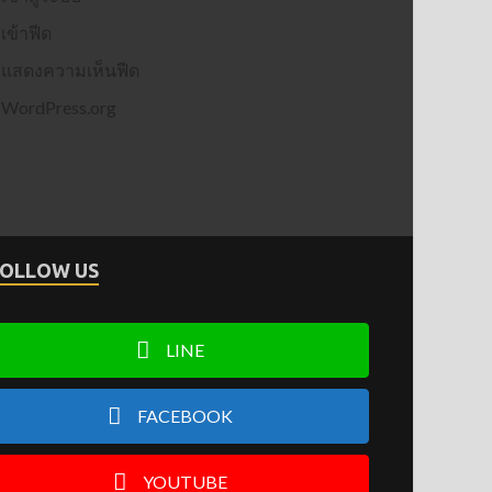
เข้าฟีด
แสดงความเห็นฟีด
WordPress.org
FOLLOW US
LINE
FACEBOOK
YOUTUBE