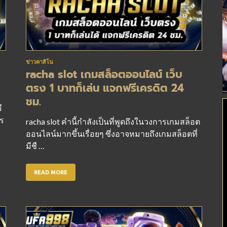
ข่าวคาสิโน
racha slot เกมสล็อตออนไลน์ เว็บ
ตรง 1 บาทก็เล่น แจกฟรีเครดิต 24
ชม.
ี
าร
racha slot คำนี้กำลังเป็นที่พูดถึงในวงการเกมสล็อต
ออนไลน์มากขึ้นเรื่อยๆ ซึ่งอาจหมายถึงเกมสล็อตที่
มีชื …
READ MORE