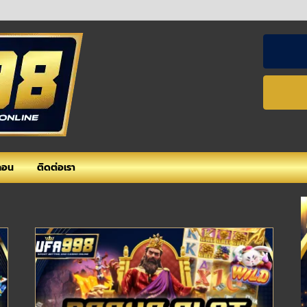
ถอน
ติดต่อเรา