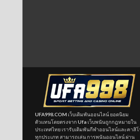
UFA998.COM
เว็บเดิมพันออนไลน์ ยอดนิยม
ตัวแทนโดยตรงจาก
Ufa
เว็บพนันถูกกฎหมายใน
ประเทศไทย เรารับเดิมพันกีฬาออนไลน์และคาสิโ
ทุกประเภท สามารถเล่น การพนันออนไลน์ ผ่าน