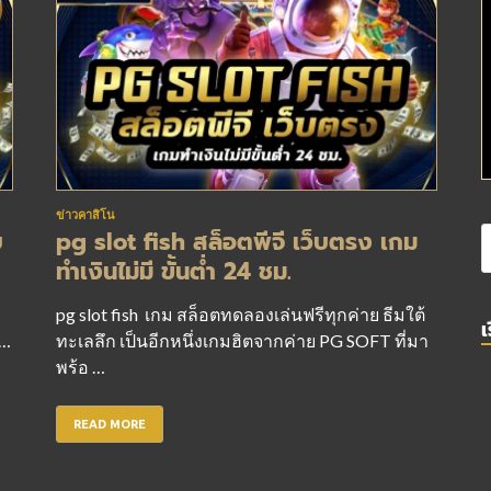
ข่าวคาสิโน
บ
pg slot fish สล็อตพีจี เว็บตรง เกม
ทำเงินไม่มี ขั้นต่ำ 24 ชม.
pg slot fish เกม สล็อตทดลองเล่นฟรีทุกค่าย ธีมใต้
เ
 …
ทะเลลึก เป็นอีกหนึ่งเกมฮิตจากค่าย PG SOFT ที่มา
พร้อ …
READ MORE