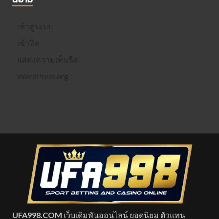
เข้าสู่ระบบ
เข้าฟีด
แสดงความเห็นฟีด
WordPress.org
UFA998.COM
เว็บเดิมพันออนไลน์ ยอดนิยม ตัวแทน