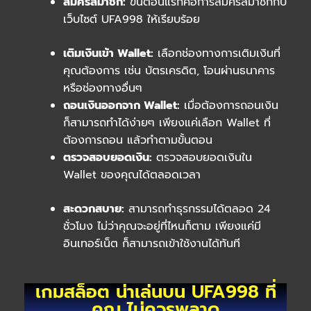
สมัครสมาชิก:
ขั้นตอนแรกคือการสมัครสมาชิกกับ
เว็บไซต์ UFA998 ให้เรียบร้อย
เติมเงินเข้า Wallet:
เลือกช่องทางการเติมเงินที่
คุณต้องการ เช่น บัตรเครดิต, โอนผ่านธนาคาร
หรือช่องทางอื่นๆ
ถอนเงินออกจาก Wallet:
เมื่อต้องการถอนเงิน
ก็สามารถทำได้ง่ายๆ เพียงแค่เลือก Wallet ที่
ต้องการถอน แล้วทำตามขั้นตอน
ตรวจสอบยอดเงิน:
ตรวจสอบยอดเงินใน
Wallet ของคุณได้ตลอดเวลา
สะดวกสบาย:
สามารถทำธุรกรรมได้ตลอด 24
ชั่วโมง ไม่ว่าคุณจะอยู่ที่ไหนก็ตาม เพียงแค่มี
อินเทอร์เน็ต ก็สามารถเข้าใช้งานได้ทันที
เกมสล็อต น่าเล่นบน UFA998 ที่
คุณ ไม่ควรพลาด