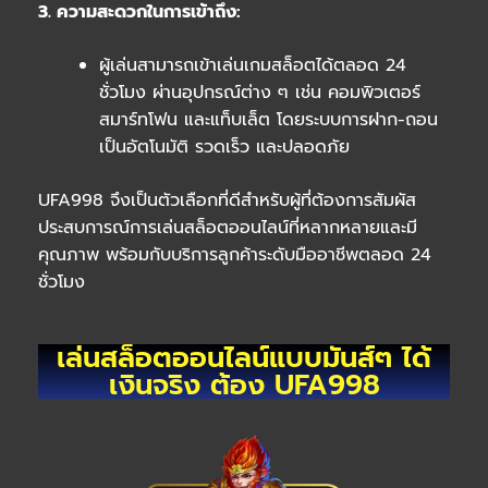
3. ความสะดวกในการเข้าถึง:
ผู้เล่นสามารถเข้าเล่นเกมสล็อตได้ตลอด 24
ชั่วโมง ผ่านอุปกรณ์ต่าง ๆ เช่น คอมพิวเตอร์
สมาร์ทโฟน และแท็บเล็ต โดยระบบการฝาก-ถอน
เป็นอัตโนมัติ รวดเร็ว และปลอดภัย
UFA998 จึงเป็นตัวเลือกที่ดีสำหรับผู้ที่ต้องการสัมผัส
ประสบการณ์การเล่นสล็อตออนไลน์ที่หลากหลายและมี
คุณภาพ พร้อมกับบริการลูกค้าระดับมืออาชีพตลอด 24
ชั่วโมง
เล่นสล็อตออนไลน์แบบมันส์ๆ ได้
เงินจริง ต้อง UFA998