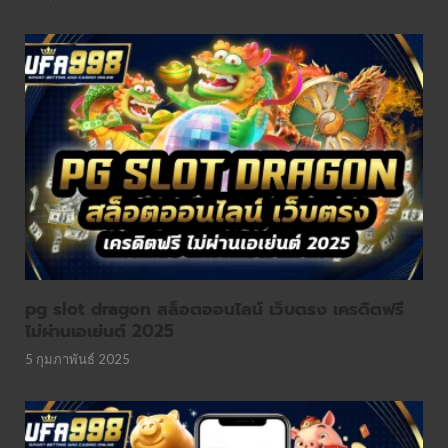
pg slot dragon สล็อตออนไลน์ เว็บตรง เครดิตฟรี
ไม่ผ่านเอเย่นต์ 2025
5 กุมภาพันธ์ 2025