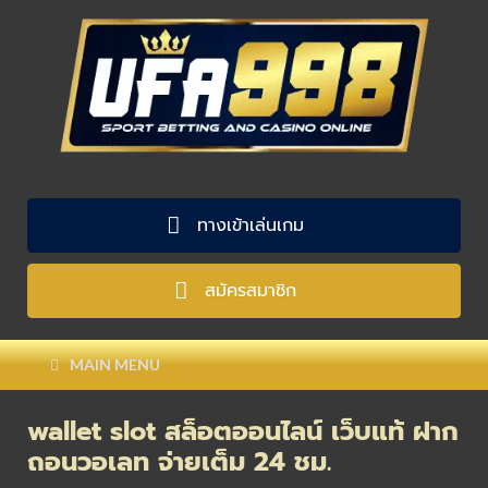
ทางเข้าเล่นเกม
สมัครสมาชิก
MAIN MENU
wallet slot สล็อตออนไลน์ เว็บแท้ ฝาก
ถอนวอเลท จ่ายเต็ม 24 ชม.