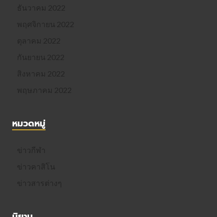
ธันวาคม 2022
พฤศจิกายน 2022
ตุลาคม 2022
กันยายน 2022
สิงหาคม 2022
พฤษภาคม 2022
หมวดหมู่
ข่าวกีฬา
ข่าวคาสิโน
ข่าวสารต่างๆ
นิยาม