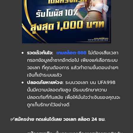
รวดเร็วทันใจ:
เกมสล็อต 888
ไม่ต้องเสียเวลา
กรอกข้อมูลซ้ำซากอีกต่อไป เพียงแค่เลือกระบบ
วอเลท ที่คุณต้องการ แล้วทำตามขั้นตอนง่ายๆ
เงินก็เข้าระบบแล้ว
ปลอดภัยหายห่วง:
ระบบวอเลท บน UFA998
นั้นมีความปลอดภัยสูง มีระบบรักษาความ
ปลอดภัยที่ทันสมัย เพื่อให้มั่นใจว่าเงินของคุณจะ
ถูกเก็บรักษาไว้อย่างดี
✅สมัครง่าย กดเล่นได้เลย วอเลท สล็อต 24 ชม.