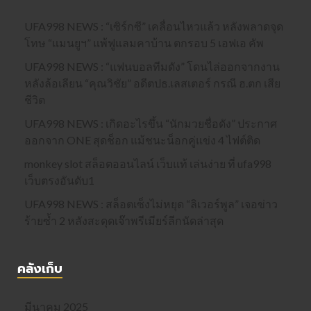
UFA998 NEWS : “เซิร์กซี” เคลื่อนไหวแล้ว หลังพลาดจุด
โทษ “แมนยูฯ” แพ้ฟูแลมคาบ้าน ตกรอบ 5 เอฟเอ คัพ
UFA998 NEWS : “แฟนบอลทีมดัง” โดนไล่ออกจากงาน
หลังล้อเลียน “คุณวิชัย” อดีตปธ.เลสเตอร์ กรณี ฮ.ตก เสีย
ชีวิต
UFA998 NEWS : เกิดอะไรขึ้น “นักมวยชื่อดัง” ประกาศ
ออกจาก ONE สุดช็อก แม้ชนะน็อกคู่แข่ง 4 ไฟต์ติด
monkey slot สล็อตออนไลน์ เว็บแท้ เล่นง่าย ที่ ufa998
เว็บตรงอันดับ1
UFA998 NEWS : สล็อตเซ็งไม่หยุด “ลิเวอร์พูล” เจอข่าว
ร้ายซ้ำ 2 หลังสะดุดเจ๊าพรีเมียร์ลีกนัดล่าสุด
คลังเก็บ
มีนาคม 2025