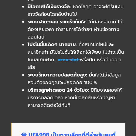
มีโอกาสได้เงินรางวัล:
หากโชคดี อาจจะได้รับเงิน
รางวัลก้อนโตกลับบ้านไป
ระบบฝาก-ถอน รวดเร็วทันใจ:
ไม่ต้องรอนาน ไม่
ต้องเสียเวลา ทำรายการได้ง่ายๆ ผ่านช่องทาง
ออนไลน์
โปรโมชั่นเด็ดๆ มากมาย:
ทั้งสมาชิกใหม่และ
สมาชิกเก่า มีโปรโมชั่นให้เลือกใช้เพียบ ไม่ว่าจะเป็น
โบนัสเงินฝาก
area slot
ฟรีสปิน หรือคืนยอด
เสีย
ระบบรักษาความปลอดภัยสูง:
มั่นใจได้ว่าข้อมูล
ส่วนตัวของคุณจะปลอดภัย 100%
บริการลูกค้าตลอด 24 ชั่วโมง:
มีทีมงานคอยให้
บริการตลอดเวลา หากมีข้อสงสัยหรือปัญหา
สามารถติดต่อได้ทันที
💎 UFA998 เป็นทางเลือกที่ดีสำหรับคนที่