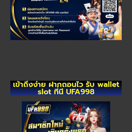
เข้าถึงง่าย ฝากถอนไว รับ wallet
slot ที่นี UFA998