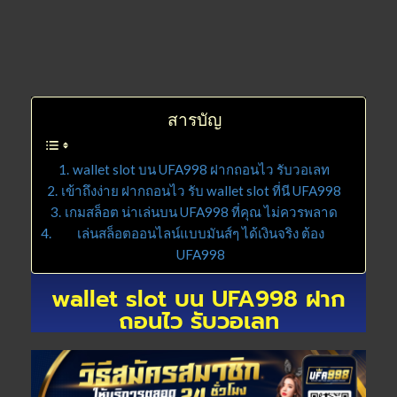
สารบัญ
wallet slot บน UFA998 ฝากถอนไว รับวอเลท
เข้าถึงง่าย ฝากถอนไว รับ wallet slot ที่นี UFA998
เกมสล็อต น่าเล่นบน UFA998 ที่คุณ ไม่ควรพลาด
เล่นสล็อตออนไลน์แบบมันส์ๆ ได้เงินจริง ต้อง
UFA998
wallet slot บน UFA998 ฝาก
ถอนไว รับวอเลท