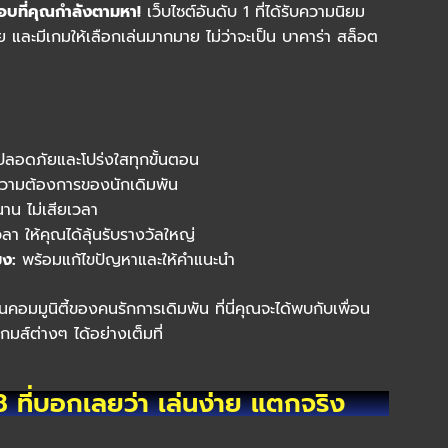
บที่คุณกำลังตามหา!
เว็บไซต์อันดับ 1 ที่ได้รับความนิยม
ย และมีเกมให้เลือกเล่นมากมาย ไม่ว่าจะเป็น บาคาร่า สล็อต
ปลอดภัยและโปร่งใสทุกขั้นตอน
วามต้องการของนักเดิมพัน
าน ไม่เสียเวลา
 ให้คุณได้ลุ้นรับรางวัลใหญ่
มง:
พร้อมแก้ไขปัญหาและให้คำแนะนำ
็นคอมมูนิตี้ของคนรักการเดิมพัน ที่นี่คุณจะได้พบกับเพื่อน
ส์ต่างๆ ได้อย่างเต็มที่
ที่บอกเลยว่า เล่นง่าย แตกจริง