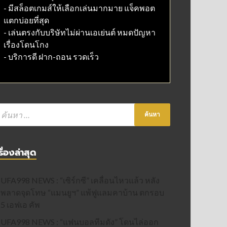
- มีสล็อตเกมส์ให้เลือกเล่นมากมาย แจ็คพอต
แตกบ่อยที่สุด
- เล่นตรงกับบริษัทไม่ผ่านเอเย่นต์ หมดปัญหา
เรื่องโดนโกง
- บริการดี ฝาก-ถอน รวดเร็ว
รื่องล่าสุด
UFA998 NEWS : “เซิร์กซี” เคลื่อนไหวแล้ว หลัง
พลาดจุดโทษ “แมนยูฯ” แพ้ฟูแลมคาบ้าน ตกรอบ
5 เอฟเอ คัพ
UFA998 NEWS : “แฟนบอลทีมดัง” โดนไล่ออก