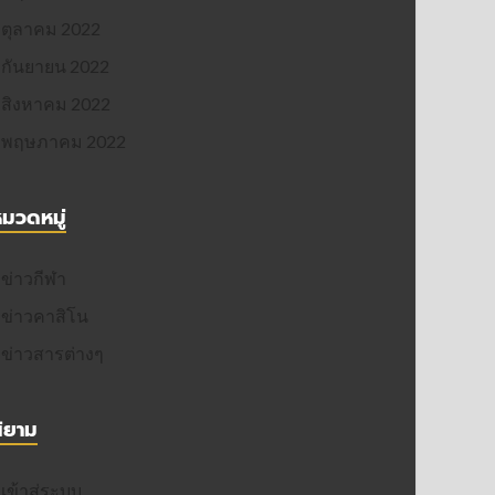
ตุลาคม 2022
กันยายน 2022
สิงหาคม 2022
พฤษภาคม 2022
มวดหมู่
ข่าวกีฬา
ข่าวคาสิโน
ข่าวสารต่างๆ
ิยาม
เข้าสู่ระบบ