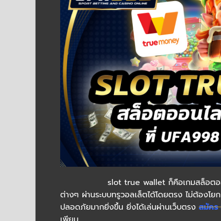
slot true wallet ก็คือเกมสล็อตออนไลน์รูป
ต่างๆ ผ่านระบบทรูวอลเล็ตได้โดยตรง ไม่ต้องโยก
ปลอดภัยมากยิ่งขึ้น ยิ่งได้เล่นผ่านเว็บตรง
สมัคร 
เพียบ