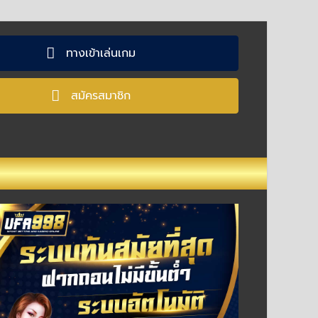
ทางเข้าเล่นเกม
สมัครสมาชิก