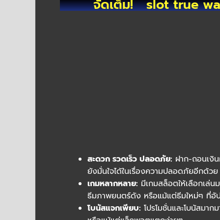
จัดเต็ม! slot true wal
สะดวก รวดเร็ว ปลอดภัย:
ฝาก-ถอนเงินผ่
ยังมั่นใจได้ในเรื่องความปลอดภัยอีกด้วย
เกมหลากหลาย:
มีเกมสล็อตให้เลือกเล่
ธีมภาพยนตร์ดัง หรือแม้แต่ธีมใหม่ๆ ที
โบนัสแจกเพียบ:
โปรโมชั่นและโบนัสมากมาย