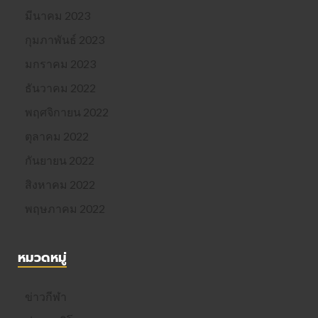
มีนาคม 2023
กุมภาพันธ์ 2023
มกราคม 2023
ธันวาคม 2022
พฤศจิกายน 2022
ตุลาคม 2022
กันยายน 2022
สิงหาคม 2022
พฤษภาคม 2022
หมวดหมู่
ข่าวกีฬา