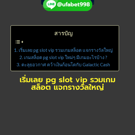
สารบัญ
เริ่มเลย pg slot vip รวมเกมสล็อต แจกรางวัลใหญ่
เกมสล็อต pg slot vip ใหม่ๆ มีเกมอะไรบ้าง ?
ตะลุยอวกาศ คว้าเงินก้อนโตกับ Galactic Cash
เริ่มเลย pg slot vip รวมเกม
สล็อต แจกรางวัลใหญ่