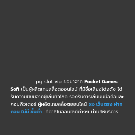
pg slot vip ย่อมาจาก
Pocket Games
Soft
เป็นผู้ผลิตเกมสล็อตออนไลน์ ที่มีชื่อเสียงโด่งดัง ได้
รับความนิยมจากผู้เล่นทั่วโลก รองรับการเล่นบนมือถือและ
คอมพิวเตอร์ ผู้ผลิตเกมสล็อตออนไลน์
xo เว็บตรง ฝาก
ถอน ไม่มี ขั้นต่ำ
ที่คาสิโนออนไลน์ต่างๆ นำไปให้บริการ