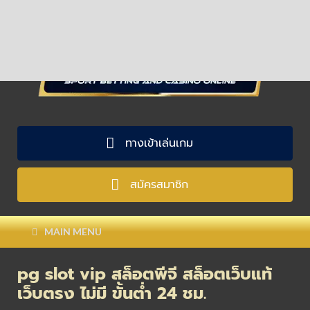
ทางเข้าเล่นเกม
สมัครสมาชิก
MAIN MENU
pg slot vip สล็อตพีจี สล็อตเว็บแท้
เว็บตรง ไม่มี ขั้นต่ำ 24 ชม.