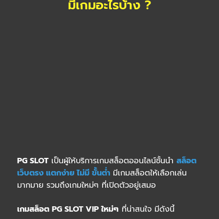
มีเกมอะไรบ้าง ?
PG SLOT
เป็นผู้ให้บริการเกมสล็อตออนไลน์ชั้นนำ
สล็อต
เว็บตรง แตกง่าย ไม่มี ขั้นต่ำ
มีเกมสล็อตให้เลือกเล่น
มากมาย รวมถึงเกมใหม่ๆ ที่เปิดตัวอยู่เสมอ
เกมสล็อต PG SLOT VIP ใหม่ๆ
ที่น่าสนใจ มีดังนี้