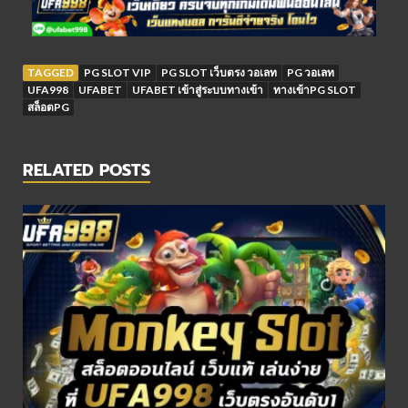
TAGGED
PG SLOT VIP
PG SLOT เว็บตรง วอเลท
PG วอเลท
UFA998
UFABET
UFABET เข้าสู่ระบบทางเข้า
ทางเข้าPG SLOT
สล็อตPG
RELATED POSTS