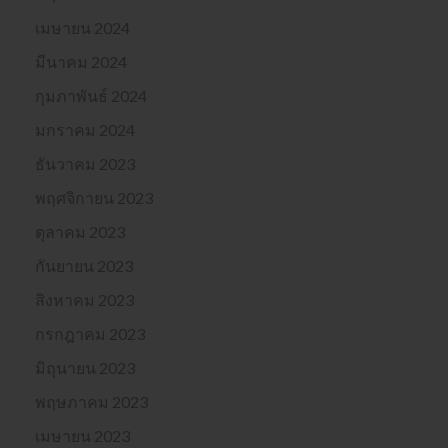
เมษายน 2024
มีนาคม 2024
กุมภาพันธ์ 2024
มกราคม 2024
ธันวาคม 2023
พฤศจิกายน 2023
ตุลาคม 2023
กันยายน 2023
สิงหาคม 2023
กรกฎาคม 2023
มิถุนายน 2023
พฤษภาคม 2023
เมษายน 2023