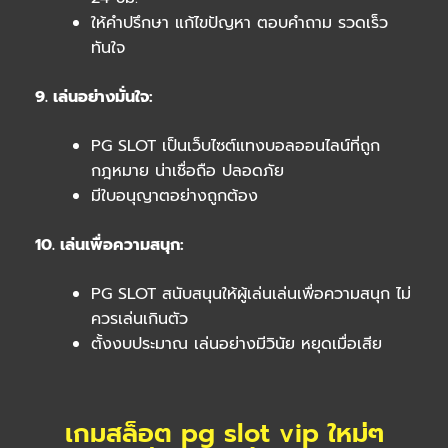
ให้คำปรึกษา แก้ไขปัญหา ตอบคำถาม รวดเร็ว
ทันใจ
9. เล่นอย่างมั่นใจ:
PG SLOT เป็นเว็บไซต์แทงบอลออนไลน์ที่ถูก
กฎหมาย น่าเชื่อถือ ปลอดภัย
มีใบอนุญาตอย่างถูกต้อง
10. เล่นเพื่อความสนุก:
PG SLOT สนับสนุนให้ผู้เล่นเล่นเพื่อความสนุก ไม่
ควรเล่นเกินตัว
ตั้งงบประมาณ เล่นอย่างมีวินัย หยุดเมื่อเสีย
เกมสล็อต pg slot vip ใหม่ๆ