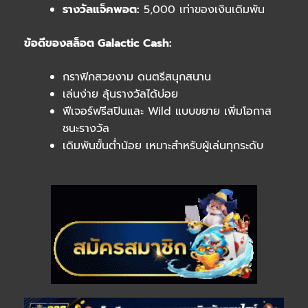
รางวัลแจ็คพอต:
5,000 เท่าของเงินเดิมพัน
ข้อดีของสล็อต Galactic Cash:
กราฟิกสวยงาม ดนตรีสนุกสนาน
เล่นง่าย ลุ้นรางวัลได้บ่อย
ฟีเจอร์ฟรีสปินและ Wild แบบขยาย เพิ่มโอกาส
ชนะรางวัล
เดิมพันขั้นต่ำน้อย เหมาะสำหรับผู้เล่นทุกระดับ