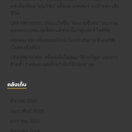
หลังล้อเลียน “คุณวิชัย” อดีตปธ.เลสเตอร์ กรณี ฮ.ตก เสีย
ชีวิต
UFA998 NEWS : เกิดอะไรขึ้น “นักมวยชื่อดัง” ประกาศ
ออกจาก ONE สุดช็อก แม้ชนะน็อกคู่แข่ง 4 ไฟต์ติด
monkey slot สล็อตออนไลน์ เว็บแท้ เล่นง่าย ที่ ufa998
เว็บตรงอันดับ1
UFA998 NEWS : สล็อตเซ็งไม่หยุด “ลิเวอร์พูล” เจอข่าว
ร้ายซ้ำ 2 หลังสะดุดเจ๊าพรีเมียร์ลีกนัดล่าสุด
คลังเก็บ
มีนาคม 2025
กุมภาพันธ์ 2025
มกราคม 2025
ธันวาคม 2024