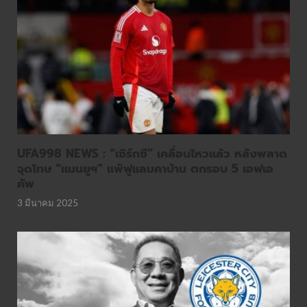
UFA998 NEWS : “เซิร์กซี” เคลื่อนไหวแล้ว หลังพลาด
จุดโทษ “แมนยูฯ” แพ้ฟูแลมคาบ้าน ตกรอบ 5 เอฟเอ
คัพ
3 มีนาคม 2025