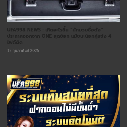
UFA998 NEWS : เกิดอะไรขึ้น “นักมวยชื่อดัง”
ประกาศออกจาก ONE สุดช็อก แม้ชนะน็อกคู่แข่ง 4
ไฟต์ติด
18 กุมภาพันธ์ 2025