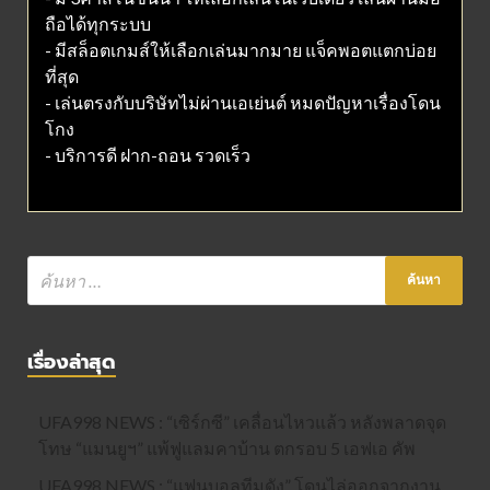
ถือได้ทุกระบบ
- มีสล็อตเกมส์ให้เลือกเล่นมากมาย แจ็คพอตแตกบ่อย
ที่สุด
- เล่นตรงกับบริษัทไม่ผ่านเอเย่นต์ หมดปัญหาเรื่องโดน
โกง
- บริการดี ฝาก-ถอน รวดเร็ว
เรื่องล่าสุด
UFA998 NEWS : “เซิร์กซี” เคลื่อนไหวแล้ว หลังพลาดจุด
โทษ “แมนยูฯ” แพ้ฟูแลมคาบ้าน ตกรอบ 5 เอฟเอ คัพ
UFA998 NEWS : “แฟนบอลทีมดัง” โดนไล่ออกจากงาน