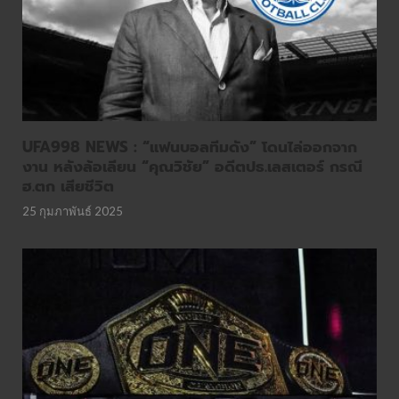
UFA998 NEWS : “แฟนบอลทีมดัง” โดนไล่ออกจาก
งาน หลังล้อเลียน “คุณวิชัย” อดีตปธ.เลสเตอร์ กรณี
ฮ.ตก เสียชีวิต
25 กุมภาพันธ์ 2025