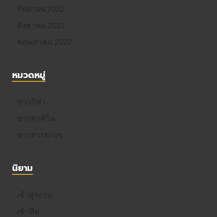
กันยายน 2022
สิงหาคม 2022
พฤษภาคม 2022
หมวดหมู่
ข่าวกีฬา
ข่าวคาสิโน
ข่าวสารต่างๆ
นิยาม
เข้าสู่ระบบ
เข้าฟีด