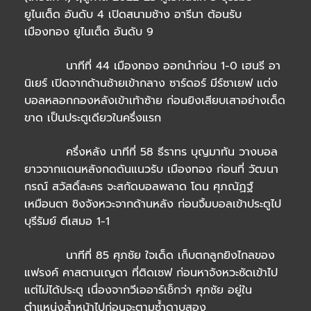
ยูไนเต็ด อันดับ 4 เปิดสนามช้าง อารีนา ต้อนรับ
เมืองทอง ยูไนเต็ด อันดับ 9
นาทีที่ 44 เมืองทอง ออกนำก่อน 1-0 เฮนรี อา
นิเยร์ เปิดจากด้านซ้ายเข้ากลาง ซาร์ดอร์ มีร์ซาเยฟ แต่ง
บอลหลอกกองหลังเข้าเท้าซ้าย ก่อนยิงเสียบเสาอย่างเด็ด
ขาด เป็นประตูเดียวในครึ่งแรก
ครึ่งหลัง นาทีที่ 58 ธีราทร บุญมาทัน วางบอล
ยาวจากแดนหลังกดดันแนวรับ เมืองทอง ก่อนที่ วัฒนา
กรณ์ สวัสดิ์ละคร จะสกัดบอลพลาด โดน ศุภณัฏฐ์
เหมือนตา ชิงจังหวะจากด้านหลัง ก่อนจิ้มบอลเข้าประตูไป
บุรีรัมย์ ตีเสมอ 1-1
นาทีที่ 85 ศุภชัย ใจเด็ด เก็บตกลูกยิงไกลของ
แฟรงค์ คาสตานเญดา ที่ติดเซฟ ก่อนหาจังหวะซัดเข้าไป
แต่ไม่ได้ประตู เนื่องจากวีเออาร์เช็กว่า ศุภชัย อยู่ใน
ตำแหน่งล้ำหน้าไปก่อนจะตามซ้ำดาบสอง