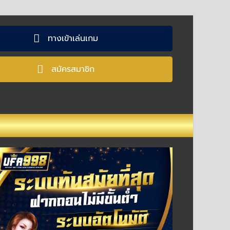
ทางเข้าเล่นเกม
สมัครสมาชิก