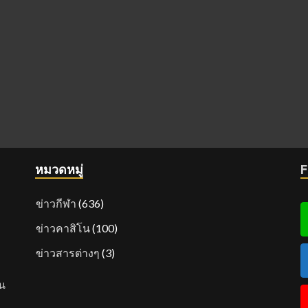
หมวดหมู่
ข่าวกีฬา
(636)
ข่าวคาสิโน
(100)
ข่าวสารต่างๆ
(3)
น