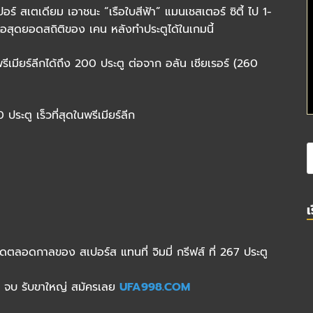
เตเดียม เอาชนะ “เรือใบสีฟ้า” แมนเชสเตอร์ ซิตี้ ไป 1-
่คือสุดยอดสถิติของ เคน หลังทำประตูได้ในเกมนี้
พรีเมียร์ลีกได้ถึง 200 ประตู ต่อจาก อลัน เชียเรอร์ (260
ตู เร็วที่สุดในพรีเมียร์ลีก
เ
ดกาลของ สเปอร์ส แทนที่ จิมมี่ กรีฟส์ ที่ 267 ประตู
าย จบ รับขาใหญ่ สมัครเลย
UFA998.COM