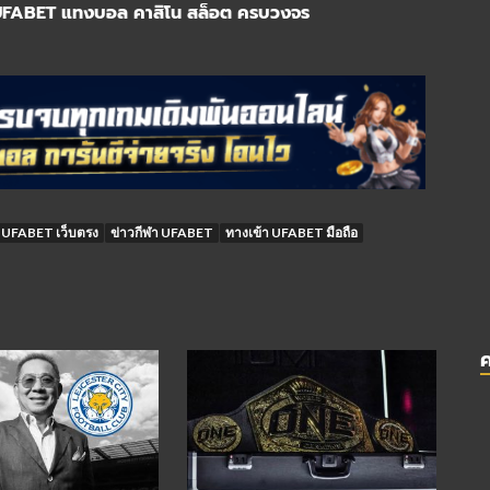
UFABET แทงบอล คาสิโน สล็อต ครบวงจร
UFABET เว็บตรง
ข่าวกีฬา UFABET
ทางเข้า UFABET มือถือ
ค