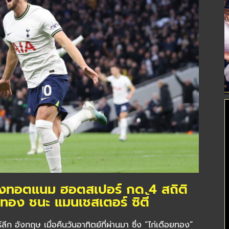
งของทอตแนม ฮอตสเปอร์ กด 4 สถิติ
ยทอง ชนะ แมนเชสเตอร์ ซิตี้
ังกฤษ เมื่อคืนวันอาทิตย์ที่ผ่านมา ซึ่ง “ไก่เดือยทอง”