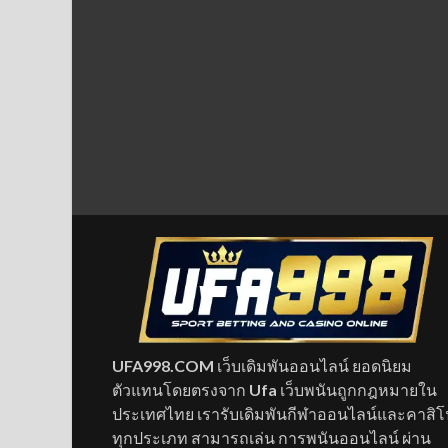
UFA998.COM
เว็บเดิมพันออนไลน์ ยอดนิยม
ตัวแทนโดยตรงจาก
Ufa
เว็บพนันถูกกฎหมายใน
ประเทศไทย เรารับเดิมพันกีฬาออนไลน์และคาสิโ
ทุกประเภท สามารถเล่น การพนันออนไลน์ ผ่าน