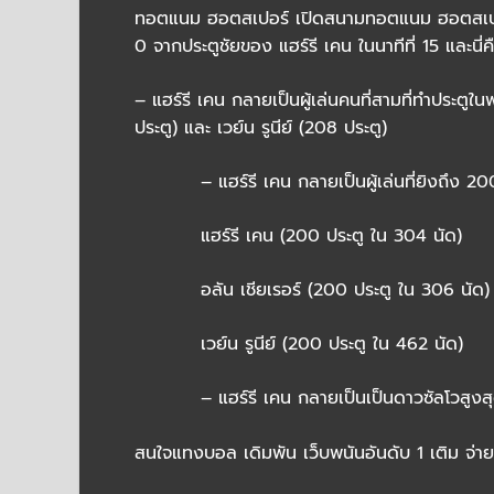
ทอตแนม ฮอตสเปอร์ เปิดสนามทอตแนม ฮอตสเปอร์ ส
0 จากประตูชัยของ แฮร์รี เคน ในนาทีที่ 15 และนี
– แฮร์รี เคน กลายเป็นผู้เล่นคนที่สามที่ทำประตูใน
ประตู) และ เวย์น รูนีย์ (208 ประตู)
– แฮร์รี เคน กลายเป็นผู้เล่นที่ยิงถึง 200 ประ
แฮร์รี เคน (200 ประตู ใน 304 นัด)
อลัน เชียเรอร์ (200 ประตู ใน 306 นัด)
เวย์น รูนีย์ (200 ประตู ใน 462 นัด)
– แฮร์รี เคน กลายเป็นเป็นดาวซัลโวสูงสุดตลอ
สนใจแทงบอล เดิมพัน เว็บพนันอันดับ 1 เติม จ่