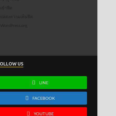
เข้าฟีด
แสดงความเห็นฟีด
WordPress.org
FOLLOW US
LINE
FACEBOOK
YOUTUBE