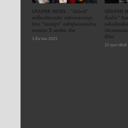
UFA998 NEWS : “เซิร์กซี”
UFA998 N
เคลื่อนไหวแล้ว หลังพลาดจุด
ทีมดัง” โ
โทษ “แมนยูฯ” แพ้ฟูแลมคาบ้าน
หลังล้อเลี
ตกรอบ 5 เอฟเอ คัพ
ปธ.เลสเตอร
ชีวิต
3 มีนาคม 2025
25 กุมภาพันธ์