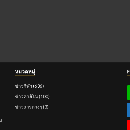
หมวดหมู่
ข่าวกีฬา
(636)
ข่าวคาสิโน
(100)
ข่าวสารต่างๆ
(3)
น