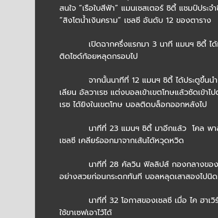
สนใจ “เรือใบสีฟ้า” แมนเชสเตอร์ ซิตี้ แชมป์ประจำ
“สิงโตน้ำเงินคราม” เชลซี อันดับ 12 ของตาราง
เปิดฉากครึ่งแรกมา 3 นาที แมนฯ ซิตี้ ได้ท
ติดไซด์ก้อยหลุดกรอบไป
จากนั้นนาทีที่ 12 แมนฯ ซิตี้ ได้ประตูขึ้นนำ เ
เลียน อัลวาเรซ แต่งบอลเข้าเขตโทษแล้วซัดเข้าไปตุง
เรซ ได้ยิงในเขตโทษ บอลติดบล็อกออกหลังไป
นาทีที่ 23 แมนฯ ซิตี้ มาอีกแล้ว โคล พาลเม
เชลซี เคลียร์ออกมาจากเส้นได้หวุดหวิด
นาทีที่ 28 คัลวิน ฟิลลิปส์ กองกลางของแมน
อย่างสวยก่อนกระดกทันที บอลหลุดเสาสองไปนิด
นาทีที่ 32 โอกาสของเชลซี เมื่อ ไค ฮาเวิร์ตซ์
ใช้ขาเซฟเอาไว้ได้