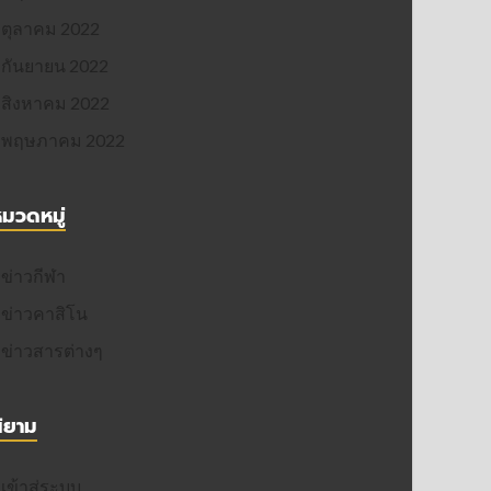
ตุลาคม 2022
กันยายน 2022
สิงหาคม 2022
พฤษภาคม 2022
มวดหมู่
ข่าวกีฬา
ข่าวคาสิโน
ข่าวสารต่างๆ
ิยาม
เข้าสู่ระบบ