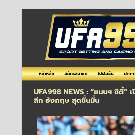
หน้าหลัก
สมัครสมาชิก
โปรโมชั่น
ฝาก-
UFA998 NEWS : “แมนฯ ซิตี้” เปิ
ลีก อังกฤษ สุดชื่นมื่น