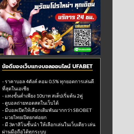
ข้อดีของเว็บแทงบอลออนไลน์ UFABET
- ราคาบอล 4ตังค์ คอม 0.5% ทุกยอดการเล่นดี
ที่สุดในเอเชีย
- แทงขั้นต่ำเพียง 10บาท สเต็ปเริ่มต้น 2คู่
- ดูบอลถ่ายทอดสดในเว็บได้
- มีบอลเปิดให้เลือกเดิมพันมากกว่า SBOBET
- มวยไทยเปิดยกต่อยก
- มี 3คาสิโนชั้นนำ ให้เลือกเล่นในเว็บเดียว เล่น
ผ่านมือถือได้ทุกระบบ