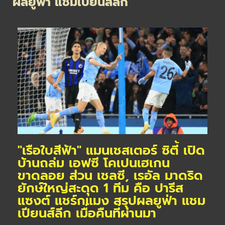
ผลยูฟ่า แชมเปียนส์ลีก
"เรือใบสีฟ้า" แมนเชสเตอร์ ซิตี้ เปิด
บ้านถล่ม เอฟซี โคเปนเฮเกน
ขาดลอย ส่วน เชลซี, เรอัล มาดริด
ยักษ์ใหญ่สะดุด 1 ทีม คือ ปารีส
แซงต์ แชร์กแมง สรุปผลยูฟ่า แชม
เปียนส์ลีก เมื่อคืนที่ผ่านมา