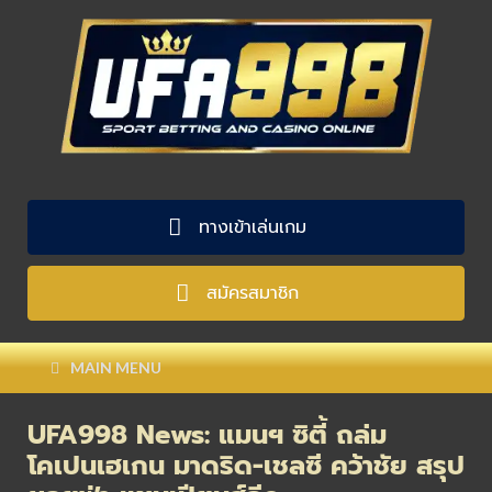
ทางเข้าเล่นเกม
สมัครสมาชิก
MAIN MENU
UFA998 News: แมนฯ ซิตี้ ถล่ม
โคเปนเฮเกน มาดริด-เชลซี คว้าชัย สรุป