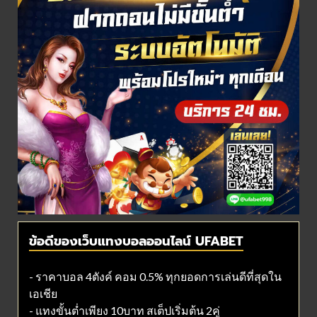
ข้อดีของเว็บแทงบอลออนไลน์ UFABET
- ราคาบอล 4ตังค์ คอม 0.5% ทุกยอดการเล่นดีที่สุดใน
เอเชีย
- แทงขั้นต่ำเพียง 10บาท สเต็ปเริ่มต้น 2คู่