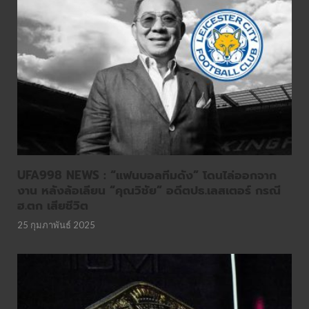
UFA998 NEWS : “แฟนบอลทีมดัง” โดนไล่ออกจาก
งาน หลังล้อเลียน “คุณวิชัย” อดีตปธ.เลสเตอร์ กรณี
ฮ.ตก เสียชีวิต
25 กุมภาพันธ์ 2025