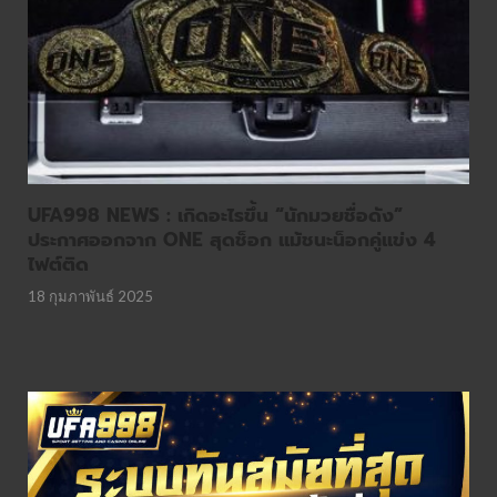
UFA998 NEWS : เกิดอะไรขึ้น “นักมวยชื่อดัง”
ประกาศออกจาก ONE สุดช็อก แม้ชนะน็อกคู่แข่ง 4
ไฟต์ติด
18 กุมภาพันธ์ 2025