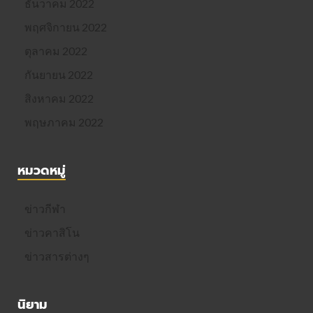
ธันวาคม 2022
พฤศจิกายน 2022
ตุลาคม 2022
กันยายน 2022
สิงหาคม 2022
พฤษภาคม 2022
หมวดหมู่
ข่าวกีฬา
ข่าวคาสิโน
ข่าวสารต่างๆ
นิยาม