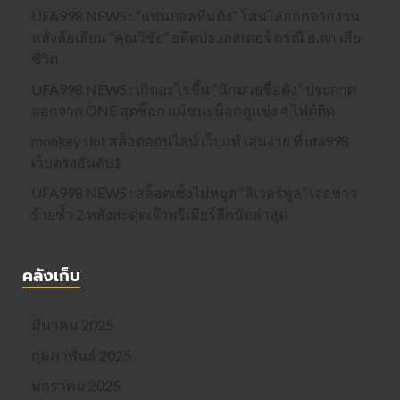
UFA998 NEWS : “แฟนบอลทีมดัง” โดนไล่ออกจากงาน
หลังล้อเลียน “คุณวิชัย” อดีตปธ.เลสเตอร์ กรณี ฮ.ตก เสีย
ชีวิต
UFA998 NEWS : เกิดอะไรขึ้น “นักมวยชื่อดัง” ประกาศ
ออกจาก ONE สุดช็อก แม้ชนะน็อกคู่แข่ง 4 ไฟต์ติด
monkey slot สล็อตออนไลน์ เว็บแท้ เล่นง่าย ที่ ufa998
เว็บตรงอันดับ1
UFA998 NEWS : สล็อตเซ็งไม่หยุด “ลิเวอร์พูล” เจอข่าว
ร้ายซ้ำ 2 หลังสะดุดเจ๊าพรีเมียร์ลีกนัดล่าสุด
คลังเก็บ
มีนาคม 2025
กุมภาพันธ์ 2025
มกราคม 2025