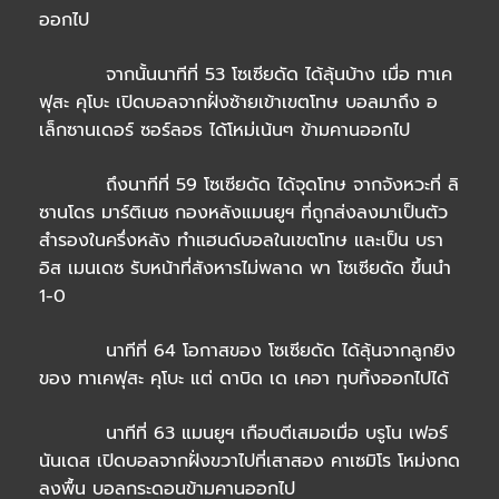
ออกไป
จากนั้นนาทีที่ 53 โซเซียดัด ได้ลุ้นบ้าง เมื่อ ทาเค
ฟุสะ คุโบะ เปิดบอลจากฝั่งซ้ายเข้าเขตโทษ บอลมาถึง อ
เล็กซานเดอร์ ซอร์ลอธ ได้โหม่เน้นๆ ข้ามคานออกไป
ถึงนาทีที่ 59 โซเซียดัด ได้จุดโทษ จากจังหวะที่ ลิ
ซานโดร มาร์ติเนซ กองหลังแมนยูฯ ที่ถูกส่งลงมาเป็นตัว
สำรองในครึ่งหลัง ทำแฮนด์บอลในเขตโทษ และเป็น บรา
อิส เมนเดซ รับหน้าที่สังหารไม่พลาด พา โซเซียดัด ขึ้นนำ
1-0
นาทีที่ 64 โอกาสของ โซเซียดัด ได้ลุ้นจากลูกยิง
ของ ทาเคฟุสะ คุโบะ แต่ ดาบิด เด เคอา ทุบทิ้งออกไปได้
นาทีที่ 63 แมนยูฯ เกือบตีเสมอเมื่อ บรูโน เฟอร์
นันเดส เปิดบอลจากฝั่งขวาไปที่เสาสอง คาเซมิโร โหม่งกด
ลงพื้น บอลกระดอนข้ามคานออกไป