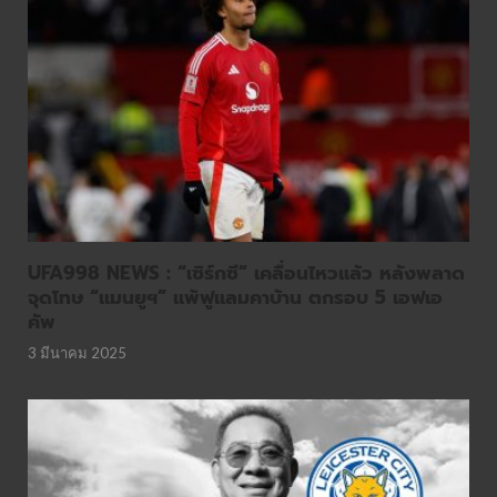
UFA998 NEWS : “เซิร์กซี” เคลื่อนไหวแล้ว หลังพลาด
จุดโทษ “แมนยูฯ” แพ้ฟูแลมคาบ้าน ตกรอบ 5 เอฟเอ
คัพ
3 มีนาคม 2025