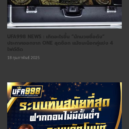
UFA998 NEWS : เกิดอะไรขึ้น “นักมวยชื่อดัง”
ประกาศออกจาก ONE สุดช็อก แม้ชนะน็อกคู่แข่ง 4
ไฟต์ติด
18 กุมภาพันธ์ 2025