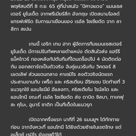
พฤหัสบดีที่ 8 ก.ย. 65 คู่ที่น่าสนใจ “ปิศาจแดง” แมนเชส
เตอร์ ยูไนเต็ด จากพรีเมียร์ลีก อังกฤษ เปิดสนามโอลด์
แทรฟเฟิร์ด รับการมาเยือนของ เรอัล โซเซียดัด จาก ลา
ลีกา สเปน
เกมนี้ เอริก เทน ฮาก ผู้จัดการทีมแมนเชสเตอร์
ยูไนเต็ด มีการปรับทัพหลายตำแหน่ง ตัดสินใจส่ง แฮร์รี
แม็คไกวร์ กองหลังกัปตันทีมที่โดนดร็อปไป 4 นัดติดต่อ
กัน ออกสตาร์ตเป็นตัวจริง จับคู่แนวรับกับ วิคตอร์ ลิ
นเดเลิฟ ส่วนแดนกลาง คาเซมิโร ลงตัวจริงนัดแรก
ประสานงานกับ เฟร็ด และ คริสเตียน อีริคเซน ปิดท้ายที่ 3
แนวรุกใช้ แอนโธนีย์ อีแลงกา, คริสเตียโน โรนัลโด และ
แอนโทนี ขณะที่ เรอัล โซเซียดัด ส่ง ดาบิด ซิลบา, ทาเคฟุ
สะ คุโบะ, อูมาร์ ซาดิก เป็นทีเด็ดในแนวรุก
เปิดฉากครึ่งแรก นาทีที่ 26 แมนยูฯ ได้ทักทาย
ก่อน จากจังหวะที่ แอนโทนี ได้ยิงด้วยซ้ายในเขตโทษ แต่
อเล็กซ์ เรมิโร ยังเซฟไว้ได้