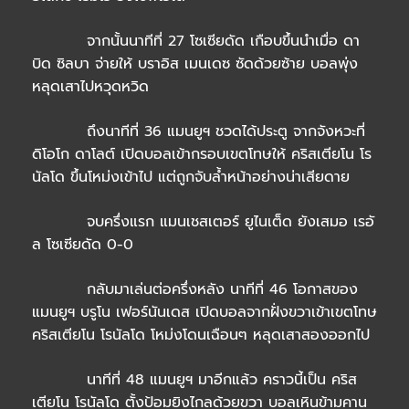
จากนั้นนาทีที่ 27 โซเซียดัด เกือบขึ้นนำเมื่อ ดา
บิด ซิลบา จ่ายให้ บราอิส เมนเดซ ซัดด้วยซ้าย บอลพุ่ง
หลุดเสาไปหวุดหวิด
ถึงนาทีที่ 36 แมนยูฯ ชวดได้ประตู จากจังหวะที่
ดิโอโก ดาโลต์ เปิดบอลเข้ากรอบเขตโทษให้ คริสเตียโน โร
นัลโด ขึ้นโหม่งเข้าไป แต่ถูกจับล้ำหน้าอย่างน่าเสียดาย
จบครึ่งแรก แมนเชสเตอร์ ยูไนเต็ด ยังเสมอ เรอั
ล โซเซียดัด 0-0
กลับมาเล่นต่อครึ่งหลัง นาทีที่ 46 โอกาสของ
แมนยูฯ บรูโน เฟอร์นันเดส เปิดบอลจากฝั่งขวาเข้าเขตโทษ
คริสเตียโน โรนัลโด โหม่งโดนเฉือนๆ หลุดเสาสองออกไป
นาทีที่ 48 แมนยูฯ มาอีกแล้ว คราวนี้เป็น คริส
เตียโน โรนัลโด ตั้งป้อมยิงไกลด้วยขวา บอลเหินข้ามคาน