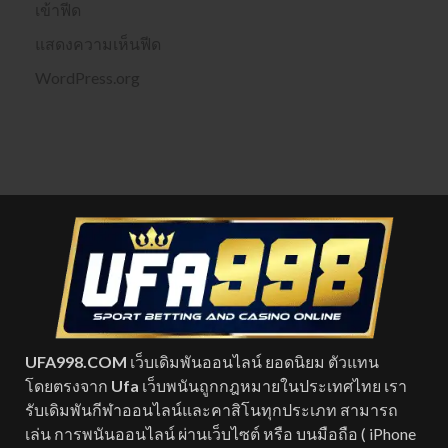
เข้าฟีด
แสดงความเห็นฟีด
WordPress.org
UFA998.COM
เว็บเดิมพันออนไลน์ ยอดนิยม ตัวแทน
โดยตรงจาก
Ufa
เว็บพนันถูกกฎหมายในประเทศไทย เรา
รับเดิมพันกีฬาออนไลน์และคาสิโนทุกประเภท สามารถ
เล่น การพนันออนไลน์ ผ่านเว็บไซต์ หรือ บนมือถือ ( iPhone