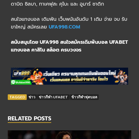
ดาบิด ซิลบา, ทาเคฟุสะ คุโบะ และ อูมาร์ ซาดิก
สนใจแทงบอล เดิมพัน เว็บพนันอันดับ 1 เติม จ่าย จบ รับ
ขาใหญ่ สมัครเลย
UFA998.COM
สนับสนุนโดย UFA998 สนใจสมัครเดิมพันบอล UFABET
แทงบอล คาสิโน สล็อต ครบวงจร
TAGGED
ข่าว
ข่าวกีฬา UFABET
ข้าวกีฬาฟุตบอล
RELATED POSTS