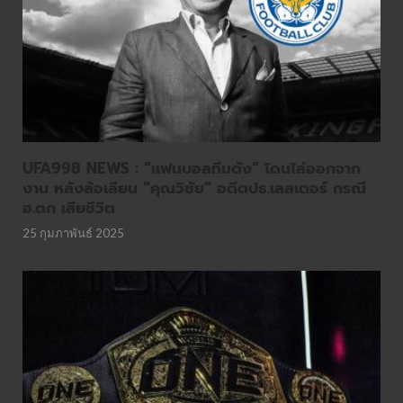
UFA998 NEWS : “แฟนบอลทีมดัง” โดนไล่ออกจาก
งาน หลังล้อเลียน “คุณวิชัย” อดีตปธ.เลสเตอร์ กรณี
ฮ.ตก เสียชีวิต
25 กุมภาพันธ์ 2025