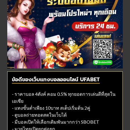
ข้อดีของเว็บแทงบอลออนไลน์ UFABET
- ราคาบอล 4ตังค์ คอม 0.5% ทุกยอดการเล่นดีที่สุดใน
เอเชีย
- แทงขั้นต่ำเพียง 10บาท สเต็ปเริ่มต้น 2คู่
- ดูบอลถ่ายทอดสดในเว็บได้
- มีบอลเปิดให้เลือกเดิมพันมากกว่า SBOBET
- มวยไทยเปิดยกต่อยก