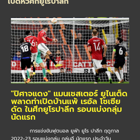
เปิดหัวศึกยูโรปาลีก
"ปิศาจแดง" แมนเชสเตอร์ ยูไนเต็ด
พลาดท่าเปิดบ้านแพ้ เรอัล โซเซีย
ดัด ในศึกยูโรปาลีก รอบแบ่งกลุ่ม
นัดแรก
การแข่งขันฟุตบอล ยูฟ่า ยูโร ปาลีก ฤดูกาล
2022-23 รอบแบ่งกลุ่ม กลุ่มอี นัดแรก ประจำวัน