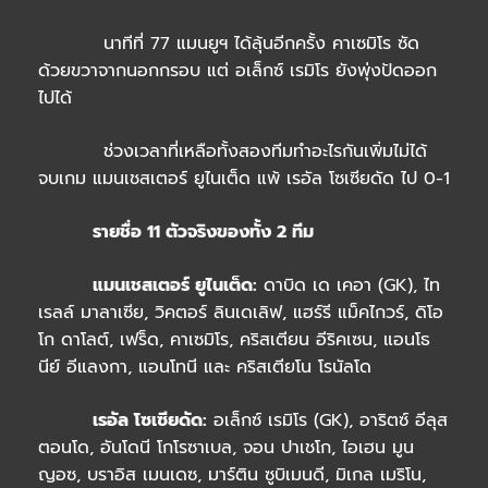
นาทีที่ 77 แมนยูฯ ได้ลุ้นอีกครั้ง คาเซมิโร ซัด
ด้วยขวาจากนอกกรอบ แต่ อเล็กซ์ เรมิโร ยังพุ่งปัดออก
ไปได้
ช่วงเวลาที่เหลือทั้งสองทีมทำอะไรกันเพิ่มไม่ได้
จบเกม แมนเชสเตอร์ ยูไนเต็ด แพ้ เรอัล โซเซียดัด ไป 0-1
รายชื่อ 11 ตัวจริงของทั้ง 2 ทีม
แมนเชสเตอร์ ยูไนเต็ด:
ดาบิด เด เคอา (GK), ไท
เรลล์ มาลาเซีย, วิคตอร์ ลินเดเลิฟ, แฮร์รี แม็คไกวร์, ดิโอ
โก ดาโลต์, เฟร็ด, คาเซมิโร, คริสเตียน อีริคเซน, แอนโธ
นีย์ อีแลงกา, แอนโทนี และ คริสเตียโน โรนัลโด
เรอัล โซเซียดัด:
อเล็กซ์ เรมิโร (GK), อาริตซ์ อีลุส
ตอนโด, อันโดนี โกโรซาเบล, จอน ปาเชโก, ไอเฮน มูน
ญอซ, บราอิส เมนเดซ, มาร์ติน ซูบิเมนดี, มิเกล เมริโน,