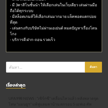
- มี 3คาสิโนชั้นนำ ให้เลือกเล่นในเว็บเดียว เล่นผ่านมือ
ถือได้ทุกระบบ
- มีสล็อตเกมส์ให้เลือกเล่นมากมาย แจ็คพอตแตกบ่อย
ที่สุด
- เล่นตรงกับบริษัทไม่ผ่านเอเย่นต์ หมดปัญหาเรื่องโดน
โกง
- บริการดี ฝาก-ถอน รวดเร็ว
เรื่องล่าสุด
UFA998 NEWS : “เซิร์กซี” เคลื่อนไหวแล้ว หลังพลาดจุด
โทษ “แมนยูฯ” แพ้ฟูแลมคาบ้าน ตกรอบ 5 เอฟเอ คัพ