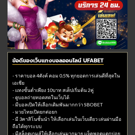
ข้อดีของเว็บแทงบอลออนไลน์ UFABET
- ราคาบอล 4ตังค์ คอม 0.5% ทุกยอดการเล่นดีที่สุดใน
เอเชีย
- แทงขั้นต่ำเพียง 10บาท สเต็ปเริ่มต้น 2คู่
- ดูบอลถ่ายทอดสดในเว็บได้
- มีบอลเปิดให้เลือกเดิมพันมากกว่า SBOBET
- มวยไทยเปิดยกต่อยก
- มี 3คาสิโนชั้นนำ ให้เลือกเล่นในเว็บเดียว เล่นผ่านมือ
ถือได้ทุกระบบ
- มีสล็อตเกมส์ให้เลือกเล่นมากมาย แจ็คพอตแตกบ่อย