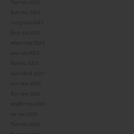
กันยายน 2023
สิงหาคม 2023
กรกฎาคม 2023
มิถุนายน 2023
พฤษภาคม 2023
เมษายน 2023
มีนาคม 2023
กุมภาพันธ์ 2023
มกราคม 2023
ธันวาคม 2022
พฤศจิกายน 2022
ตุลาคม 2022
กันยายน 2022