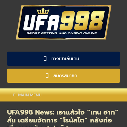
ทางเข้าเล่นเกม
สมัครสมาชิก
MAIN MENU
UFA998 News: เอาแล้วไง “เทน ฮาก”
ลั่น เตรียมจัดการ “โรนัลโด” หลังก่อ