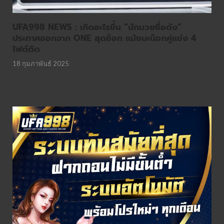
UFA998 NEWS : เกิดอะไรขึ้น “นักมวยชื่อดัง”
ประกาศออกจาก ONE สุดช็อก แม้ชนะน็อกคู่แข่ง 4
ไฟต์ติด
18 กุมภาพันธ์ 2025