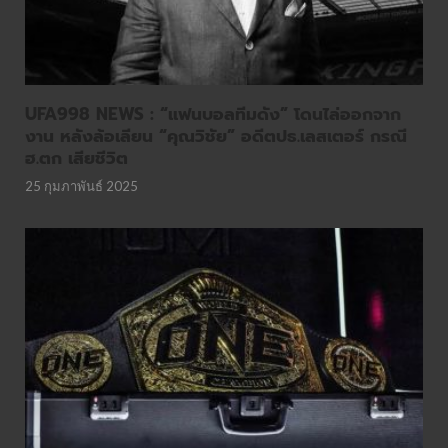
UFA998 NEWS : “แฟนบอลทีมดัง” โดนไล่ออกจาก
งาน หลังล้อเลียน “คุณวิชัย” อดีตปธ.เลสเตอร์ กรณี
ฮ.ตก เสียชีวิต
25 กุมภาพันธ์ 2025