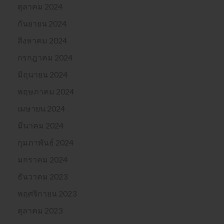
ตุลาคม 2024
กันยายน 2024
สิงหาคม 2024
กรกฎาคม 2024
มิถุนายน 2024
พฤษภาคม 2024
เมษายน 2024
มีนาคม 2024
กุมภาพันธ์ 2024
มกราคม 2024
ธันวาคม 2023
พฤศจิกายน 2023
ตุลาคม 2023