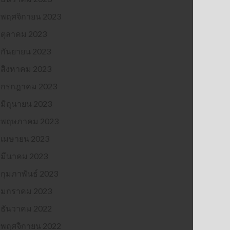
พฤศจิกายน 2023
ตุลาคม 2023
กันยายน 2023
สิงหาคม 2023
กรกฎาคม 2023
มิถุนายน 2023
พฤษภาคม 2023
เมษายน 2023
มีนาคม 2023
กุมภาพันธ์ 2023
มกราคม 2023
ธันวาคม 2022
พฤศจิกายน 2022