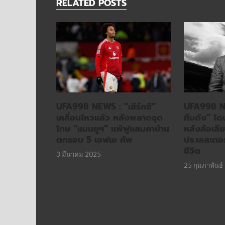
RELATED POSTS
UFA998 NEWS : “เซิร์กซี”
UFA998 N
เคลื่อนไหวแล้ว หลังพลาดจุด
ทีมดัง” โ
โทษ “แมนยูฯ” แพ้ฟูแลมคาบ้าน
หลังล้อเลี
ตกรอบ 5 เอฟเอ คัพ
ปธ.เลสเตอร
ชีวิต
3 มีนาคม 2025
25 กุมภาพันธ์