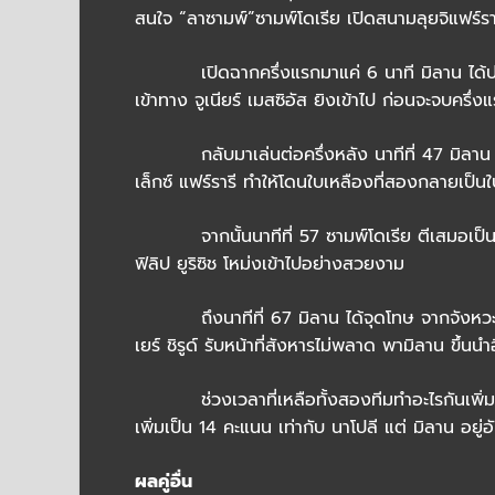
สนใจ “ลาซามพ์”ซามพ์โดเรีย เปิดสนามลุยจิแฟร์ร
เปิดฉากครึ่งแรกมาแค่ 6 นาที มิลาน ได้ประตู
เข้าทาง จูเนียร์ เมสซิอัส ยิงเข้าไป ก่อนจะจบครึ่ง
กลับมาเล่นต่อครึ่งหลัง นาทีที่ 47 มิลาน ต้อ
เล็กซ์ แฟร์รารี ทำให้โดนใบเหลืองที่สองกลายเป
จากนั้นนาทีที่ 57 ซามพ์โดเรีย ตีเสมอเป็น 
ฟิลิป ยูริซิช โหม่งเข้าไปอย่างสวยงาม
ถึงนาทีที่ 67 มิลาน ได้จุดโทษ จากจังหวะที่
เยร์ ชิรูด์ รับหน้าที่สังหารไม่พลาด พามิลาน ขึ้นนำ
ช่วงเวลาที่เหลือทั้งสองทีมทำอะไรกันเพิ่มไม่ไ
เพิ่มเป็น 14 คะแนน เท่ากับ นาโปลี แต่ มิลาน อยู่
ผลคู่อื่น