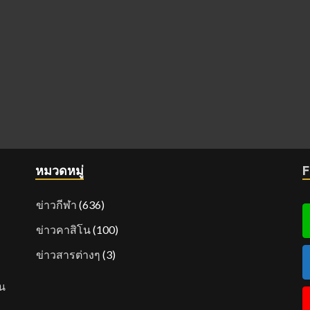
หมวดหมู่
ข่าวกีฬา
(636)
ข่าวคาสิโน
(100)
ข่าวสารต่างๆ
(3)
น