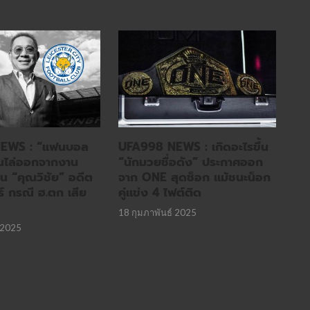
EWS : “แฟนบอล
UFA998 NEWS : เกิดอะไรขึ้น
ดนไล่ออกจากงาน
“นักมวยชื่อดัง” ประกาศออก
ยน “คุณวิชัย” อดีต
จาก ONE สุดช็อก แม้ชนะน็อก
์ กรณี ฮ.ตก เสีย
คู่แข่ง 4 ไฟต์ติด
18 กุมภาพันธ์ 2025
 2025