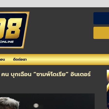
ถอน
ติดต่อเรา
คน บุกเฉือน “ซามพ์โดเรีย” อินเตอร์