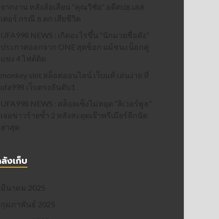
จากงาน หลังล้อเลียน “คุณวิชัย” อดีตปธ.เลส
เตอร์ กรณี ฮ.ตก เสียชีวิต
UFA998 NEWS : เกิดอะไรขึ้น “นักมวยชื่อดัง”
ประกาศออกจาก ONE สุดช็อก แม้ชนะน็อกคู่
แข่ง 4 ไฟต์ติด
monkey slot สล็อตออนไลน์ เว็บแท้ เล่นง่าย ที่
ufa998 เว็บตรงอันดับ1
UFA998 NEWS : สล็อตเซ็งไม่หยุด “ลิเวอร์พูล”
เจอข่าวร้ายซ้ำ 2 หลังสะดุดเจ๊าพรีเมียร์ลีกนัด
ล่าสุด
ลังเก็บ
มีนาคม 2025
กุมภาพันธ์ 2025