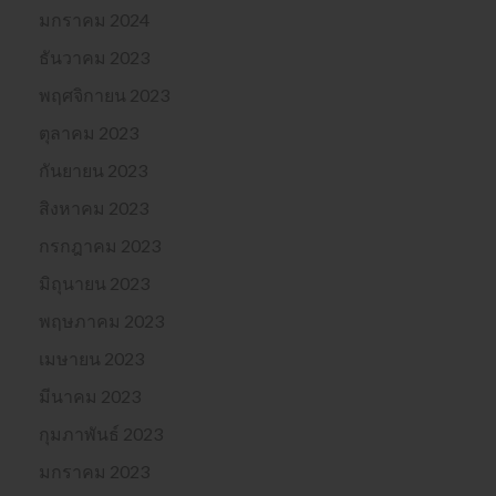
มกราคม 2024
ธันวาคม 2023
พฤศจิกายน 2023
ตุลาคม 2023
กันยายน 2023
สิงหาคม 2023
กรกฎาคม 2023
มิถุนายน 2023
พฤษภาคม 2023
เมษายน 2023
มีนาคม 2023
กุมภาพันธ์ 2023
มกราคม 2023