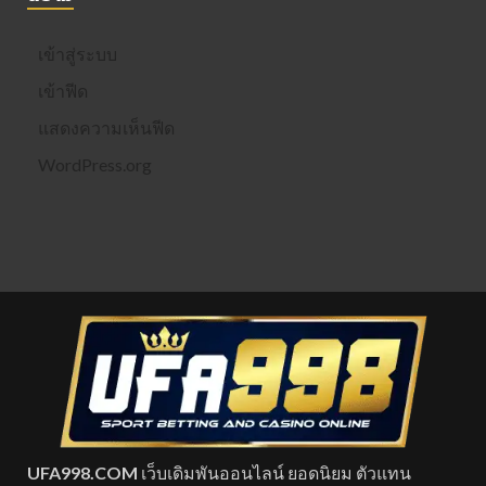
เข้าสู่ระบบ
เข้าฟีด
แสดงความเห็นฟีด
WordPress.org
UFA998.COM
เว็บเดิมพันออนไลน์ ยอดนิยม ตัวแทน