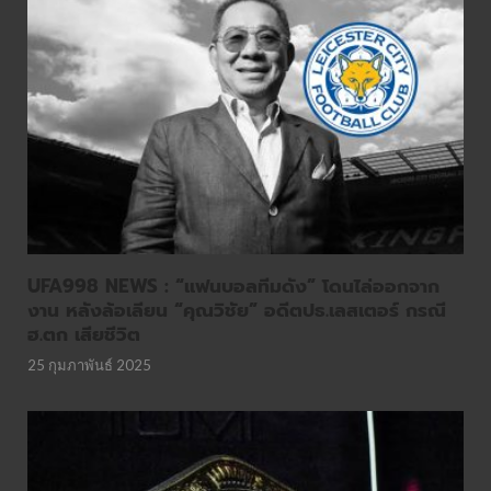
UFA998 NEWS : “แฟนบอลทีมดัง” โดนไล่ออกจาก
งาน หลังล้อเลียน “คุณวิชัย” อดีตปธ.เลสเตอร์ กรณี
ฮ.ตก เสียชีวิต
25 กุมภาพันธ์ 2025