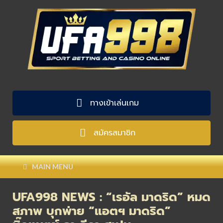
ทางเข้าเล่นเกม
สมัครสมาชิก
MAIN MENU
UFA998 NEWS : “เรอัล มาดริด” หมด
สภาพ บุกพ่าย “แอตฯ มาดริด”