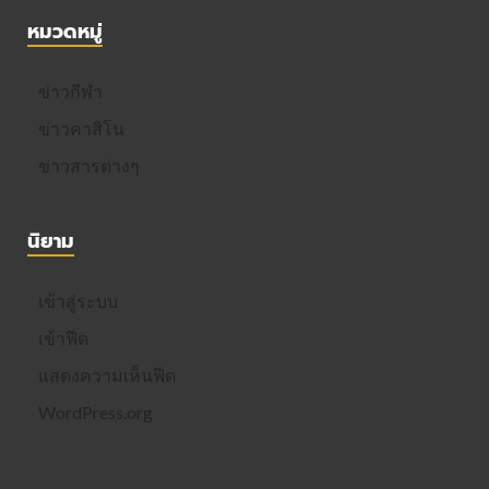
หมวดหมู่
ข่าวกีฬา
ข่าวคาสิโน
ข่าวสารต่างๆ
นิยาม
เข้าสู่ระบบ
เข้าฟีด
แสดงความเห็นฟีด
WordPress.org