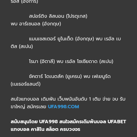
รอส (ฮังการี)
สปอร์ติง ลิสบอน (โปรตุเกส)
พบ อาร์เซนอล (อังกฤษ)
แมนเชสเตอร์ ยูไนเต็ด (อังกฤษ) พบ เรอัล เบ
ติส (สเปน)
โรมา (อิตาลี) พบ เรอัล โซเซียดาด (สเปน)
ชัคตาร์ โดเนตส์ค (ยูเครน) พบ เฟเยนูร์ด
(เนเธอร์แลนด์)
สนใจแทงบอล เดิมพัน เว็บพนันอันดับ 1 เติม จ่าย จบ รับ
ขาใหญ่ สมัครเลย
UFA998.COM
สนับสนุนโดย UFA998 สนใจสมัครเดิมพันบอล UFABET
แทงบอล คาสิโน สล็อต ครบวงจร