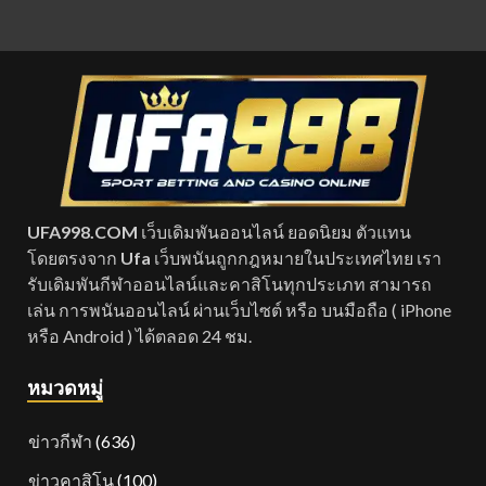
UFA998.COM
เว็บเดิมพันออนไลน์ ยอดนิยม ตัวแทน
โดยตรงจาก
Ufa
เว็บพนันถูกกฎหมายในประเทศไทย เรา
รับเดิมพันกีฬาออนไลน์และคาสิโนทุกประเภท สามารถ
เล่น การพนันออนไลน์ ผ่านเว็บไซต์ หรือ บนมือถือ ( iPhone
หรือ Android ) ได้ตลอด 24 ชม.
หมวดหมู่
ข่าวกีฬา
(636)
ข่าวคาสิโน
(100)