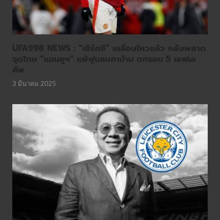
UFA998 NEWS : “เซิร์กซี” เคลื่อนไหวแล้ว หลังพลาด
จุดโทษ “แมนยูฯ” แพ้ฟูแลมคาบ้าน ตกรอบ 5 เอฟเอ
คัพ
3 มีนาคม 2025