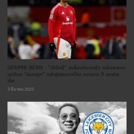
UFA998 NEWS : “เซิร์กซี” เคลื่อนไหวแล้ว หลังพลาด
จุดโทษ “แมนยูฯ” แพ้ฟูแลมคาบ้าน ตกรอบ 5 เอฟเอ
คัพ
3 มีนาคม 2025