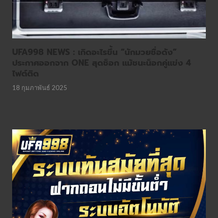
UFA998 NEWS : เกิดอะไรขึ้น “นักมวยชื่อดัง”
ประกาศออกจาก ONE สุดช็อก แม้ชนะน็อกคู่แข่ง 4
ไฟต์ติด
18 กุมภาพันธ์ 2025