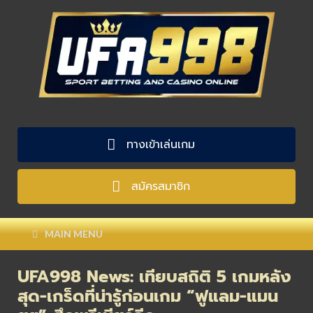
ทางเข้าเล่นเกม
สมัครสมาชิก
MAIN MENU
UFA998 News: เทียบสถิติ 5 เกมหลัง
สุด-เกร็ดที่น่ารู้ก่อนเกม “ฟูแลม-แมน