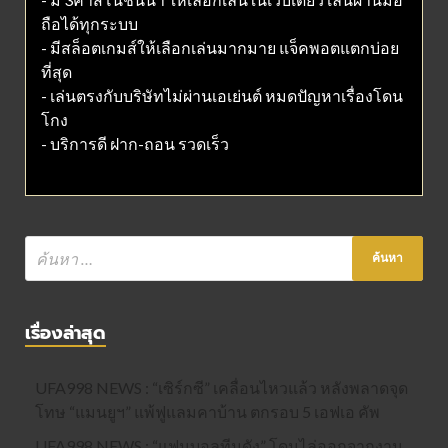
ถือได้ทุกระบบ
- มีสล็อตเกมส์ให้เลือกเล่นมากมาย แจ็คพอตแตกบ่อย
ที่สุด
- เล่นตรงกับบริษัทไม่ผ่านเอเย่นต์ หมดปัญหาเรื่องโดน
โกง
- บริการดี ฝาก-ถอน รวดเร็ว
เรื่องล่าสุด
UFA998 NEWS : “เซิร์กซี” เคลื่อนไหวแล้ว หลังพลาดจุด
โทษ “แมนยูฯ” แพ้ฟูแลมคาบ้าน ตกรอบ 5 เอฟเอ คัพ
UFA998 NEWS : “แฟนบอลทีมดัง” โดนไล่ออกจากงาน