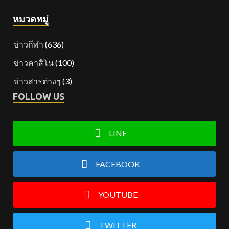
หมวดหมู่
ข่าวกีฬา
(636)
ข่าวคาสิโน
(100)
ข่าวสารต่างๆ
(3)
FOLLOW US
LINE
FACEBOOK
YOUTUBE
TWITTER