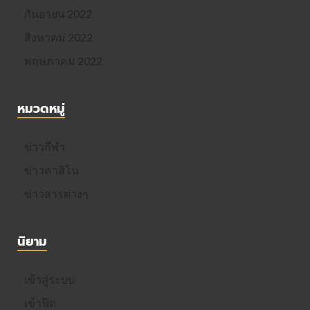
กันยายน 2022
สิงหาคม 2022
พฤษภาคม 2022
หมวดหมู่
ข่าวกีฬา
ข่าวคาสิโน
ข่าวสารต่างๆ
นิยาม
เข้าสู่ระบบ
เข้าฟีด