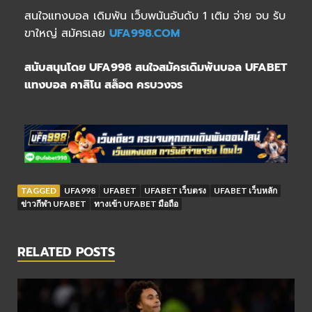
สนใจแทงบอล เดิมพัน เว็บพนันอันดับ 1 เติม จ่าย จบ รับ
ขาใหญ่ สมัครเลย
UFA998.COM
สนับสนุนโดย UFA998 สนใจสมัครเดิมพันบอล UFABET
แทงบอล คาสิโน สล็อต ครบวงจร
TAGGED
UFA998
UFABET
UFABET เว็บตรง
UFABET เว็บหลัก
ข่าวกีฬา UFABET
ทางเข้า UFABET มือถือ
RELATED POSTS