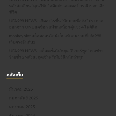
หลังล้อเลียน “คุณวิชัย” อดีตปธ.เลสเตอร์ กรณี ฮ.ตก เสีย
ชีวิต
UFA998 NEWS : เกิดอะไรขึ้น “นักมวยชื่อดัง” ประกาศ
ออกจาก ONE สุดช็อก แม้ชนะน็อกคู่แข่ง 4 ไฟต์ติด
monkey slot สล็อตออนไลน์ เว็บแท้ เล่นง่าย ที่ ufa998
เว็บตรงอันดับ1
UFA998 NEWS : สล็อตเซ็งไม่หยุด “ลิเวอร์พูล” เจอข่าว
ร้ายซ้ำ 2 หลังสะดุดเจ๊าพรีเมียร์ลีกนัดล่าสุด
คลังเก็บ
มีนาคม 2025
กุมภาพันธ์ 2025
มกราคม 2025
ธันวาคม 2024