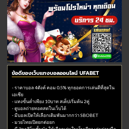
ข้อดีของเว็บแทงบอลออนไลน์ UFABET
- ราคาบอล 4ตังค์ คอม 0.5% ทุกยอดการเล่นดีที่สุดใน
เอเชีย
- แทงขั้นต่ำเพียง 10บาท สเต็ปเริ่มต้น 2คู่
- ดูบอลถ่ายทอดสดในเว็บได้
- มีบอลเปิดให้เลือกเดิมพันมากกว่า SBOBET
- มวยไทยเปิดยกต่อยก
- มี 3คาสิโนชั้นนำ ให้เลือกเล่นในเว็บเดียว เล่นผ่านมือ