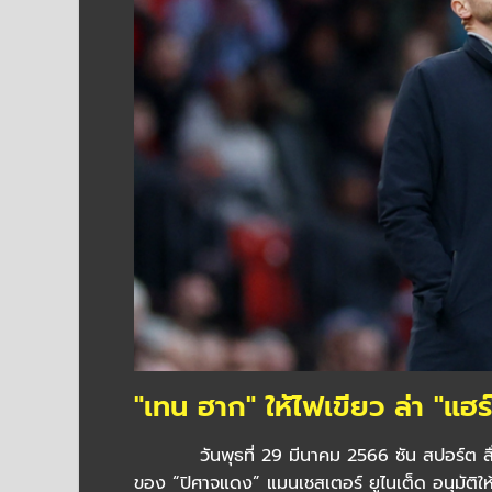
"เทน ฮาก" ให้ไฟเขียว ล่า "แฮร
วันพุธที่ 29 มีนาคม 2566 ซัน สปอร์ต สื่อก
ของ “ปิศาจแดง” แมนเชสเตอร์ ยูไนเต็ด อนุมัติใ