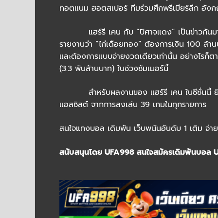
ทอตแนม ฮอตสเปอร์ ทีมร่วมศึกพรีเมียร์ลีก อังกฤ
แฮร์รี เคน กับ “ปิศาจแดง” เป็นข่าวกันมาอย่า
รายงานว่า “ไก่เดือยทอง” ต้องการเงิน 100 ล้านป
และต้องการแบบจ่ายงวดเดียวเท่านั้น อย่างไรก็ตา
(3.3 พันล้านบาท) ในช่วงซัมเมอร์นี้
สำหรับผลงานของ แฮร์รี เคน ในซีซั่นนี้ ยิง
แอสซิสต์ จากการลงเล่น 39 เกมในทุกรายการ
สนใจแทงบอล เดิมพัน เว็บพนันอันดับ 1 เติม จ่
สนับสนุนโดย UFA998 สนใจสมัครเดิมพันบอล 