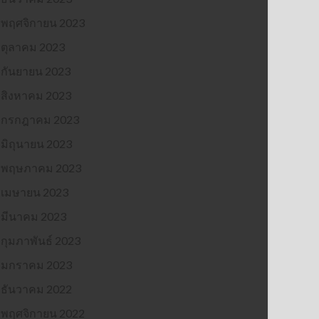
พฤศจิกายน 2023
ตุลาคม 2023
กันยายน 2023
สิงหาคม 2023
กรกฎาคม 2023
มิถุนายน 2023
พฤษภาคม 2023
เมษายน 2023
มีนาคม 2023
กุมภาพันธ์ 2023
มกราคม 2023
ธันวาคม 2022
พฤศจิกายน 2022