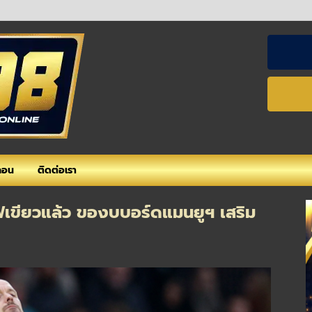
ถอน
ติดต่อเรา
เขียวแล้ว ของบบอร์ดแมนยูฯ เสริม