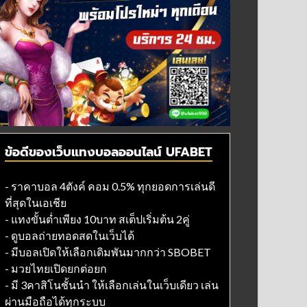
ข้อดีของเว็บแทงบอลออนไลน์ UFABET
- ราคาบอล 4ตังค์ คอม 0.5% ทุกยอดการเล่นดี
ที่สุดในเอเชีย
- แทงขั้นต่ำเพียง 10บาท สเต็ปเริ่มต้น 2คู่
- ดูบอลถ่ายทอดสดในเว็บได้
- มีบอลเปิดให้เลือกเดิมพันมากกว่า SBOBET
- มวยไทยเปิดยกต่อยก
- มี 3คาสิโนชั้นนำ ให้เลือกเล่นในเว็บเดียว เล่น
ผ่านมือถือได้ทุกระบบ