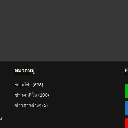
หมวดหมู่
ข่าวกีฬา
(636)
ข่าวคาสิโน
(100)
ข่าวสารต่างๆ
(3)
น