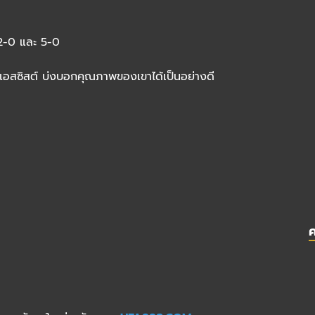
-0 และ 5-0
ซิสต์ บ่งบอกคุณภาพของเขาได้เป็นอย่างดี
ค