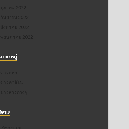
ตุลาคม 2022
กันยายน 2022
สิงหาคม 2022
พฤษภาคม 2022
มวดหมู่
ข่าวกีฬา
ข่าวคาสิโน
ข่าวสารต่างๆ
ิยาม
เข้าสู่ระบบ