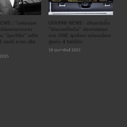
EWS : “แฟนบอล
UFA998 NEWS : เกิดอะไรขึ้น
ดนไล่ออกจากงาน
“นักมวยชื่อดัง” ประกาศออก
ยน “คุณวิชัย” อดีต
จาก ONE สุดช็อก แม้ชนะน็อก
์ กรณี ฮ.ตก เสีย
คู่แข่ง 4 ไฟต์ติด
18 กุมภาพันธ์ 2025
 2025