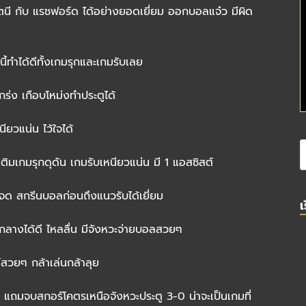
กับ แรชฟอร์ด ได้อย่างยอดเยี่ยม ออกบอลแจ๋ว มีผิด
ำได้ดีทั้งเกมรุกและเกมรับเลย
ง เกือบโหม่งทำประตูได้
วแน่น ไว้ใจได้
เกมรุกดุดัน เกมรับเหนียวแน่น มี 1 แอสซิสต์
รีนบอลก่อนถึงแนวรับได้เยี่ยม
เ
งได้ดี ไหลลื่น มีจังหวะจ่ายบอลสวยๆ
วยๆ กล้าเล่นกล้าลุย
มจบสกอร์โคตรเหนือจังหวะประตู 3-0 น่าจะเป็นเกมที่