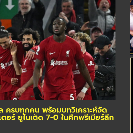
ล ครบทุกคน พร้อมบทวิเคราะห์จัด
ตอร์ ยูไนเต็ด 7-0 ในศึกพรีเมียร์ลีก