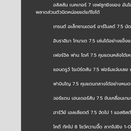
อลิสสัน เบคเกอร์ 7 เซฟลูกยิงของ อันโตนี 
พลาดส่วนตัวนิดหน่อยแต่แก้ไขได้
เทรนต์ อเล็กซานเดอร์ อาร์โนลด์ 7.5 นัดนี้ท
อิบราฮิมา โกนาเต 7.5 เล่นได้อย่างแข็งแกร่
เฟอร์จิล ฟาน ไดค์ 7.5 คุมแดนหลังได้เหนีย
แอนดรูว์ โรเบิร์ตสัน 7.5 ฟอร์มแจ่มเลย เติม
ฟาบินโญ 7.5 คุมแดนกลางได้อย่างหมดจด สก
จอร์แดน เฮนเดอร์สัน 7.5 ขับเคลื่อนเกมกลา
ฮาร์วีย์ เอลเลียตต์ 7.5 จัดไป 1 แอสซิสต์ส
โคดี กัคโป 8 โชว์ความจี๊ด ลากไปยิง 1-0 แถ