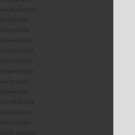
พฤศจิกายน 2023
ตุลาคม 2023
กันยายน 2023
สิงหาคม 2023
กรกฎาคม 2023
มิถุนายน 2023
พฤษภาคม 2023
เมษายน 2023
มีนาคม 2023
กุมภาพันธ์ 2023
มกราคม 2023
ธันวาคม 2022
พฤศจิกายน 2022