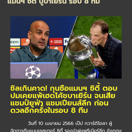
แมนฯ ซิตี้ บู๊บาเยิร์น รอบ 8 ทีม
ชิลเกินคาด! กุนซือแมนฯ ซิตี้ ตอบ
ปมเคยแพ้เฮดโค้ชบาเยิร์น จนเสีย
แชมป์ยูฟ่า แชมเปียนส์ลีก ก่อน
ดวลอีกครั้งในรอบ 8 ทีม
วันที่ 10 เมษายน 2566 เป๊ป กวาร์ดิโอลา ผู้
จัดการทีมแมนเชสเตอร์ ซิตี้ รองจ่าฝูงพรีเมียร์ลีก อังกฤษ