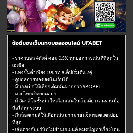
ข้อดีของเว็บแทงบอลออนไลน์ UFABET
- ราคาบอล 4ตังค์ คอม 0.5% ทุกยอดการเล่นดีที่สุดใน
เอเชีย
- แทงขั้นต่ำเพียง 10บาท สเต็ปเริ่มต้น 2คู่
- ดูบอลถ่ายทอดสดในเว็บได้
- มีบอลเปิดให้เลือกเดิมพันมากกว่า SBOBET
- มวยไทยเปิดยกต่อยก
- มี 3คาสิโนชั้นนำ ให้เลือกเล่นในเว็บเดียว เล่นผ่านมือ
ถือได้ทุกระบบ
- มีสล็อตเกมส์ให้เลือกเล่นมากมาย แจ็คพอตแตกบ่อย
ที่สุด
- เล่นตรงกับบริษัทไม่ผ่านเอเย่นต์ หมดปัญหาเรื่องโดน