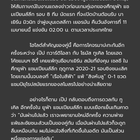
ให้สัมภาษณ์ในงานแถลงข่าวก่อนเกมคู่เอกของศึกยูฟ่า แช
มเปียนส์ลีก รอบ 8 ทีม นัดแรก ที่จะเปิดบ้านต้อนรับ บา
เยิร์น มิวนิก จ่าฝูงบุนเดสลีกา เยอรมัน คืนวันอังคารที่ 11
เมษายนนี้ แข่งขัน 02.00 น. ตามเวลาประเทศไทย
ไฮไลต์สำคัญของคู่นี้ คือการโคจรมาปะทะกันอีก
ครั้งระหว่าง เป๊ป กวาร์ดิโอลา กับ โธมัส ทูเคิล โดยเฮด
โค้ชแมนฯ ซิตี้ เคยแพ้กุนซือบาเยิร์น สมัยที่ยังคุม เชลซี ใน
ศึกยูฟ่า แชมเปียนส์ลีก ฤดูกาล 2020-21 รอบชิงชนะเลิศ
โดยเกมนั้นจบลงที่ “เรือใบสีฟ้า” แพ้ “สิงห์บลู” 0-1 ชวด
แชมป์ยุโรปสมัยแรกของสโมสรไปอย่างน่าเสียดาย
อย่างไรก็ตาม เป๊ป กลับตอบถึงการดวลกับ ทู
เคิล อีกครั้งใน ยูฟ่า แชมเปียนส์ลีก แบบเยือกเย็นเกินคาด
ว่า “มันผ่านไปแล้ว เราจะพยายามใหม่อีกครั้ง ความพ่าย
แพ้และชัยชนะล้วนเป็นของคู่กัน เมื่อมันผ่านไปแล้วก็จะถูก
ลืมเหมือนกัน ผมไม่สนใจสิ่งที่เกิดขึ้นในอดีต มันเป็นส่วน
หนึ่งของการแข่งขัน”