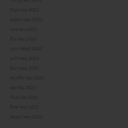
มิถุนายน 2023
พฤษภาคม 2023
เมษายน 2023
มีนาคม 2023
กุมภาพันธ์ 2023
มกราคม 2023
ธันวาคม 2022
พฤศจิกายน 2022
ตุลาคม 2022
กันยายน 2022
สิงหาคม 2022
พฤษภาคม 2022