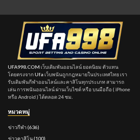
UFA998.COM
เว็บเดิมพันออนไลน์ ยอดนิยม ตัวแทน
โดยตรงจาก
Ufa
เว็บพนันถูกกฎหมายในประเทศไทย เรา
รับเดิมพันกีฬาออนไลน์และคาสิโนทุกประเภท สามารถ
เล่น การพนันออนไลน์ ผ่านเว็บไซต์ หรือ บนมือถือ ( iPhone
หรือ Android ) ได้ตลอด 24 ชม.
หมวดหมู่
ข่าวกีฬา
(636)
ข่าวคาสิโน
(100)