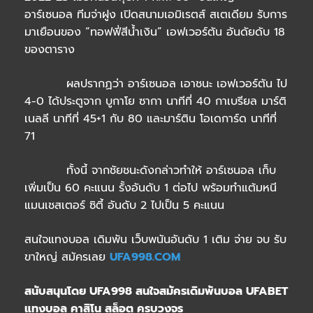
อาร์เซนอล ทีมจ่าฝูง เปิดสนามเอมิเรตส์ สเตเดียม รับการ
มาเยือนของ “ทอฟฟี่สีน้ำเงิน” เอฟเวอร์ตัน อันดัยดับ 18
ของตาราง
ผลปรากฏว่า อาร์เซนอล เอาชนะ เอฟเวอร์ตัน ไป
4-0 ได้ประตูจาก บูกาโย ซากา นาทีที่ 40 กาเบรียล มาร์ติ
เนลลี นาทีที่ 45+1 กับ 80 และมาร์ติน โอเดการ์ด นาทีที่
71
ทั้งนี้ จากชัยชนะดังกล่าวทำให้ อาร์เซนอล เก็บ
เพิ่มเป็น 60 คะแนน รั้งอันดับ 1 ต่อไป พร้อมทำแต้มหนี
แมนเชสเตอร์ ซิตี้ อันดับ 2 ไปเป็น 5 คะแนน
สนใจแทงบอล เดิมพัน เว็บพนันอันดับ 1 เติม จ่าย จบ รับ
ขาใหญ่ สมัครเลย
UFA998.COM
สนับสนุนโดย UFA998 สนใจสมัครเดิมพันบอล UFABET
แทงบอล คาสิโน สล็อต ครบวงจร