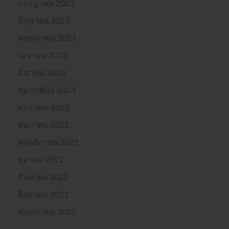
กรกฎาคม 2023
มิถุนายน 2023
พฤษภาคม 2023
เมษายน 2023
มีนาคม 2023
กุมภาพันธ์ 2023
มกราคม 2023
ธันวาคม 2022
พฤศจิกายน 2022
ตุลาคม 2022
กันยายน 2022
สิงหาคม 2022
พฤษภาคม 2022