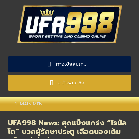
ทางเข้าเล่นเกม
สมัครสมาชิก
MAIN MENU
UFA998 News: สุดแข็งแกร่ง “โรนัล
โด” บวกผู้รักษาประตู เลือดนองเต็ม