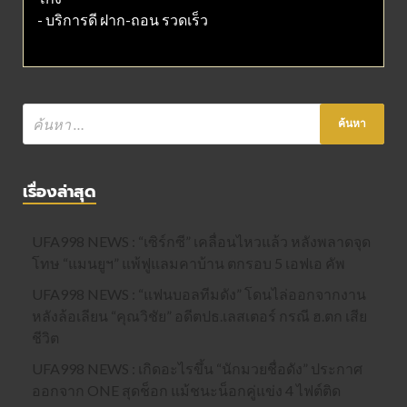
- บริการดี ฝาก-ถอน รวดเร็ว
เรื่องล่าสุด
UFA998 NEWS : “เซิร์กซี” เคลื่อนไหวแล้ว หลังพลาดจุด
โทษ “แมนยูฯ” แพ้ฟูแลมคาบ้าน ตกรอบ 5 เอฟเอ คัพ
UFA998 NEWS : “แฟนบอลทีมดัง” โดนไล่ออกจากงาน
หลังล้อเลียน “คุณวิชัย” อดีตปธ.เลสเตอร์ กรณี ฮ.ตก เสีย
ชีวิต
UFA998 NEWS : เกิดอะไรขึ้น “นักมวยชื่อดัง” ประกาศ
ออกจาก ONE สุดช็อก แม้ชนะน็อกคู่แข่ง 4 ไฟต์ติด