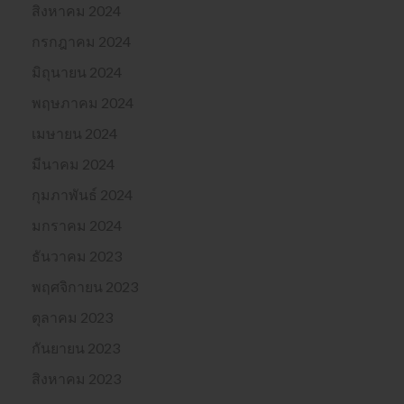
สิงหาคม 2024
กรกฎาคม 2024
มิถุนายน 2024
พฤษภาคม 2024
เมษายน 2024
มีนาคม 2024
กุมภาพันธ์ 2024
มกราคม 2024
ธันวาคม 2023
พฤศจิกายน 2023
ตุลาคม 2023
กันยายน 2023
สิงหาคม 2023