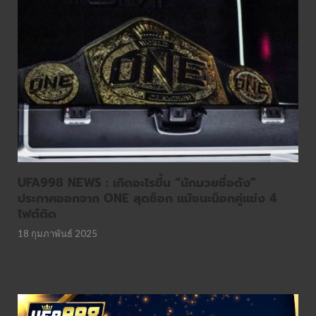
UFA998 NEWS : เกิดอะไรขึ้น “นักมวยชื่อดัง”
ประกาศออกจาก ONE สุดช็อก แม้ชนะน็อกคู่แข่ง 4
ไฟต์ติด
18 กุมภาพันธ์ 2025