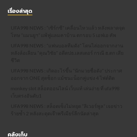
เรื่องล่าสุด
UFA998 NEWS : “เซิร์กซี” เคลื่อนไหวแล้ว หลังพลาดจุด
โทษ “แมนยูฯ” แพ้ฟูแลมคาบ้าน ตกรอบ 5 เอฟเอ คัพ
UFA998 NEWS : “แฟนบอลทีมดัง” โดนไล่ออกจากงาน
หลังล้อเลียน “คุณวิชัย” อดีตปธ.เลสเตอร์ กรณี ฮ.ตก เสีย
ชีวิต
UFA998 NEWS : เกิดอะไรขึ้น “นักมวยชื่อดัง” ประกาศ
ออกจาก ONE สุดช็อก แม้ชนะน็อกคู่แข่ง 4 ไฟต์ติด
monkey slot สล็อตออนไลน์ เว็บแท้ เล่นง่าย ที่ ufa998
เว็บตรงอันดับ1
UFA998 NEWS : สล็อตเซ็งไม่หยุด “ลิเวอร์พูล” เจอข่าว
ร้ายซ้ำ 2 หลังสะดุดเจ๊าพรีเมียร์ลีกนัดล่าสุด
คลังเก็บ