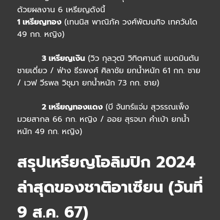
ด้วยผลงาน 6 เหรียญดังนี้
1 เหรียญทอง
(เทนนิส พาณิภัค วงศ์พัฒนกิจ เทควันโด
49 กก. หญิง)
3 เหรียญเงิน
(วิว กุลวุฒิ วิทิตศานต์ แบดมินตัน
ชายเดี่ยว / ฟ่าง ธีรพงศ์ ศิลาชัย ยกน้ำหนัก 61 กก. ชาย
/ เวฟ วีรพล วิชุมา ยกน้ำหนัก 73 กก. ชาย)
2 เหรียญทองแดง
(บี จันทร์แจ่ม สุวรรณเพ็ง
มวยสากล 66 กก. หญิง / ออย สุรจนา คำเบ้า ยกน้ำ
หนัก 49 กก. หญิง)
สรุปเหรียญโอลิมปิก 2024
ล่าสุดของชาติอาเซียน (วันที่
9 ส.ค. 67)