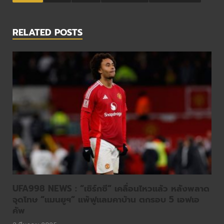
RELATED POSTS
UFA998 NEWS : “เซิร์กซี” เคลื่อนไหวแล้ว หลังพลาด
จุดโทษ “แมนยูฯ” แพ้ฟูแลมคาบ้าน ตกรอบ 5 เอฟเอ
คัพ