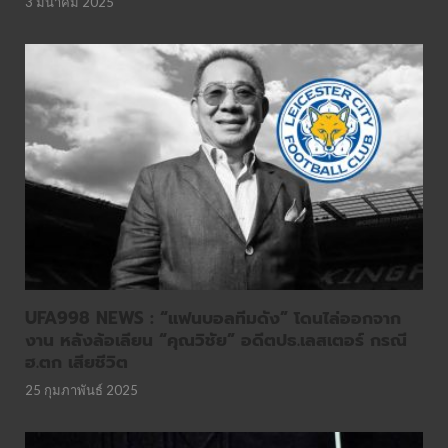
3 มีนาคม 2025
UFA998 NEWS : “แฟนบอลทีมดัง” โดนไล่ออกจาก
งาน หลังล้อเลียน “คุณวิชัย” อดีตปธ.เลสเตอร์ กรณี
ฮ.ตก เสียชีวิต
25 กุมภาพันธ์ 2025