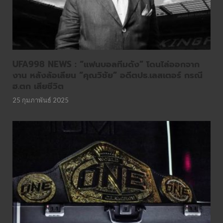
UFA998 NEWS : “แฟนบอลทีมดัง” โดนไล่ออกจาก
งาน หลังล้อเลียน “คุณวิชัย” อดีตปธ.เลสเตอร์ กรณี
ฮ.ตก เสียชีวิต
25 กุมภาพันธ์ 2025