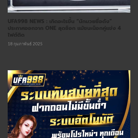
UFA998 NEWS : เกิดอะไรขึ้น “นักมวยชื่อดัง”
ประกาศออกจาก ONE สุดช็อก แม้ชนะน็อกคู่แข่ง 4
ไฟต์ติด
18 กุมภาพันธ์ 2025