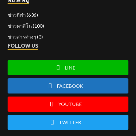
ข่าวกีฬา
(636)
ข่าวคาสิโน
(100)
ข่าวสารต่างๆ
(3)
FOLLOW US
LINE
FACEBOOK
YOUTUBE
TWITTER