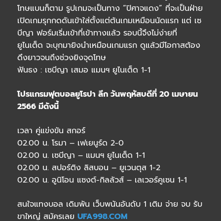
โทษแบนก็ตาม รูปเกมจะเป็นทาง “ปิศาจแดง” ที่จะเป็นฝ่าย
เปิดเกมรุกกดดันเข้าใส่ตั้งแต่ต้นเกมเหมือนนัดแรก แต่ เซ
บีญา ฟอร์มเริ่มเข้าที่เข้าทางแล้ว รอบนี้จึงไม่ง่ายที่
ยูไนเต็ด จะบุกมายิงนำเหมือนเกมแรก ดูแล้วมีโอกาสต้อง
ดึงยาวจนถึงช่วงยิงจุดโทษ
ฟันธง : เซบีญา เสมอ แมนฯ ยูไนเต็ด 1-1
โปรแกรมฟุตบอลยูโรปา ลีก วันพฤหัสบดีที่ 20 เมษายน
2566 มีดังนี้
เวลา คู่แข่งขัน สกอร์
02.00 น. โรมา – เฟเยนูร์ด 2-0
02.00 น. เซบีญา – แมนฯ ยูไนเต็ด 1-1
02.00 น. สปอร์ติง ลิสบอน – ยูเวนตุส 1-2
02.00 น. อูนิโอน แซงต์-กิลลัวส์ – เลเวอร์คูเซน 1-1
สนใจแทงบอล เดิมพัน เว็บพนันอันดับ 1 เติม จ่าย จบ รับ
ขาใหญ่ สมัครเลย
UFA998.COM