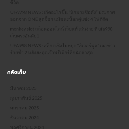
ชีวิต
UFA998 NEWS : เกิดอะไรขึ้น “นักมวยชื่อดัง” ประกาศ
ออกจาก ONE สุดช็อก แม้ชนะน็อกคู่แข่ง 4 ไฟต์ติด
monkey slot สล็อตออนไลน์ เว็บแท้ เล่นง่าย ที่ ufa998
เว็บตรงอันดับ1
UFA998 NEWS : สล็อตเซ็งไม่หยุด “ลิเวอร์พูล” เจอข่าว
ร้ายซ้ำ 2 หลังสะดุดเจ๊าพรีเมียร์ลีกนัดล่าสุด
คลังเก็บ
มีนาคม 2025
กุมภาพันธ์ 2025
มกราคม 2025
ธันวาคม 2024
พฤศจิกายน 2024