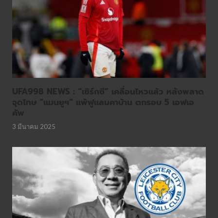
UFA998 NEWS : “เซิร์กซี” เคลื่อนไหวแล้ว หลังพลาด
จุดโทษ “แมนยูฯ” แพ้ฟูแลมคาบ้าน ตกรอบ 5 เอฟเอ
คัพ
3 มีนาคม 2025