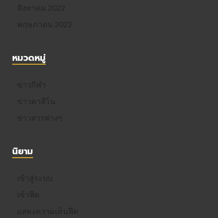
สิงหาคม 2022
พฤษภาคม 2022
หมวดหมู่
ข่าวกีฬา
ข่าวคาสิโน
ข่าวสารต่างๆ
นิยาม
เข้าสู่ระบบ
เข้าฟีด
แสดงความเห็นฟีด