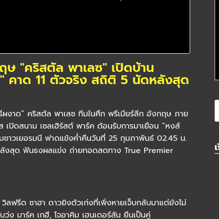
งกฤษ "คริสตัล พาเลซ" เปิดบ้าน
" คาด 11 ตัวจริง สถิติ 5 นัดหลังสุด
าด” คริสตัล พาเลซ ทีมในศึก พรีเมียร์ลีก อังกฤษ ภาย
เศส เปิดสนาม เซลเฮิร์สต์ พาร์ค ต้อนรับการมาเยือน “หงส์
ทีมชาวเยอรมนี ฟาดแข้งค่ำคืนวันที่ 25 กุมภาพันธ์ 02.45 น.
เ
ดหลังสุด ฟันธงผลแข่ง ถ่ายทอดสดทาง True Premier
ฟรีด ซาฮา ดาวยิงตัวเก่งที่เพิ่งหายเจ็บกลับมาแต่ยังไม่
ว่ง มาร์ค เกฮี, โจอาคิม เฮนเดอร์สัน ยืนเป็นคู่