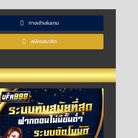
ทางเข้าเล่นเกม
สมัครสมาชิก