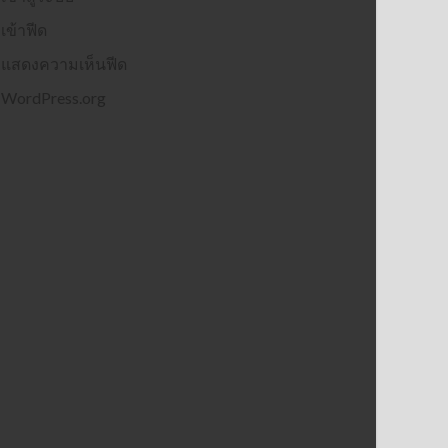
เข้าฟีด
แสดงความเห็นฟีด
WordPress.org