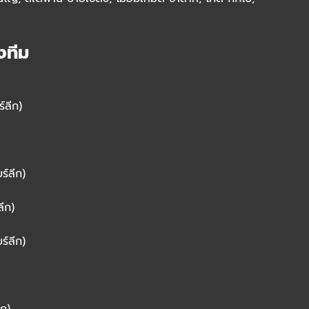
งทีม
์ลีก)
ร์ลีก)
ีก)
ร์ลีก)