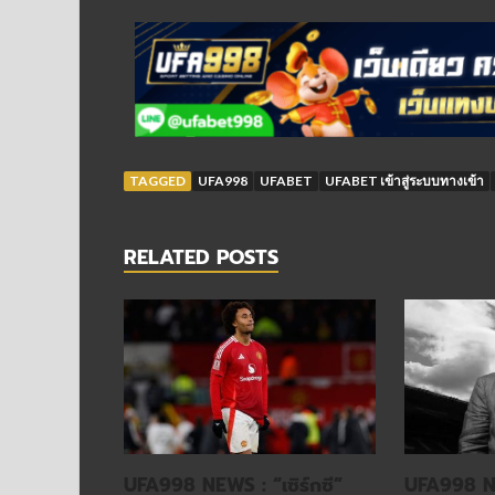
TAGGED
UFA998
UFABET
UFABET เข้าสู่ระบบทางเข้า
RELATED POSTS
UFA998 NEWS : “เซิร์กซี”
UFA998 N