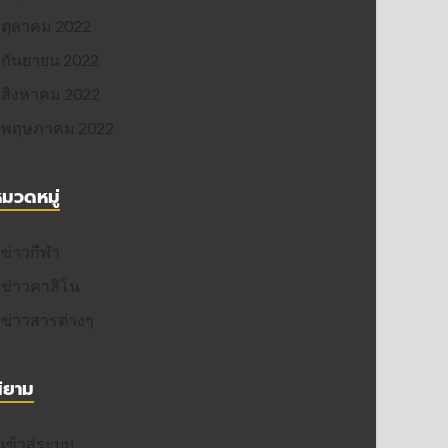
ตุลาคม 2022
กันยายน 2022
สิงหาคม 2022
พฤษภาคม 2022
มวดหมู่
ข่าวกีฬา
ข่าวคาสิโน
ข่าวสารต่างๆ
ิยาม
เข้าสู่ระบบ