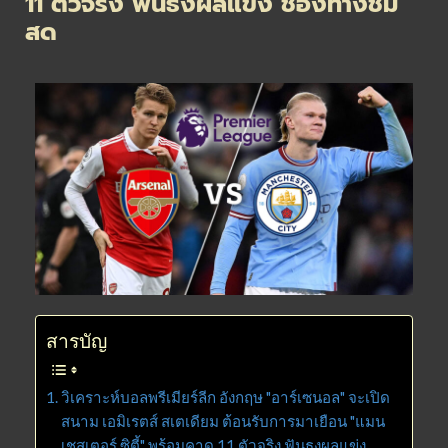
11 ตัวจริง ฟันธงผลแข่ง ช่องทางชม
สด
สารบัญ
วิเคราะห์บอลพรีเมียร์ลีก อังกฤษ "อาร์เซนอล" จะเปิด
สนาม เอมิเรตส์ สเตเดียม ต้อนรับการมาเยือน "แมน
เชสเตอร์ ซิตี้" พร้อมคาด 11 ตัวจริง ฟันธงผลแข่ง