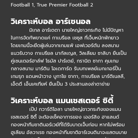
Football 1, True Premier Football 2
วิเคราะห์บอล อาร์เซนอล
มิเกล อาร์เตตา นายใหญ่ชาวกระทิง ไม่มีปัญหา
ในการจัดทัพขาดแค่ กาเบรียล เชซุส ที่เจ็บหนักพักยาว
โดยเกมนี้จะยึดผู้เล่นจากเกมแพ้ เอฟเวอร์ตัน ลงสนาม
แนวรับวาง กาเบรียล มากัลเญส, วิลเลียม ซาลิบา ยืนเป็น
คู่เซนเตอร์ฮาล์ฟ โธมัส ปาร์เตย์, กรานิต ซากา คุมเกม
กลางสนาม มาร์ติน โอเดการ์ด รับบทเพลย์เมกเกอร์ปั้น
เกมรุก แดนหน้าวาง บูกาโย ซากา, กาเบรียล มาร์ติเนลลี,
เอ็ดดี เอ็นเคเทียห์ ยืนเป็น 3 ประสานลงล่าตาข่าย
วิเคราะห์บอล แมนเชสเตอร์ ซิตี้
เป๊ป กวาร์ดิโอลา นายใหญ่ชาวกระทิงของแมน
เชสเตอร์ ซิตี้ จะต้องเช็คอาการของ เออร์ลิง ฮาแลนด์
กองหน้าทีมชาตินอร์เวย์ที่ได้รับบาดเจ็บก่อน หากไม่พร้อม
ฮูเลียน อัลวาเรซ กองหน้าทีมชาติอาร์เจนตินาจะแสตนบาย