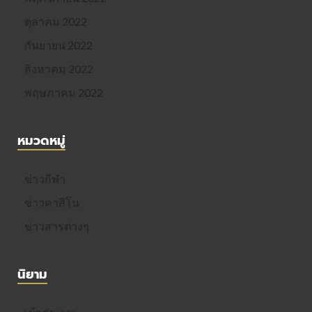
ตุลาคม 2022
กันยายน 2022
สิงหาคม 2022
พฤษภาคม 2022
หมวดหมู่
ข่าวกีฬา
ข่าวคาสิโน
ข่าวสารต่างๆ
นิยาม