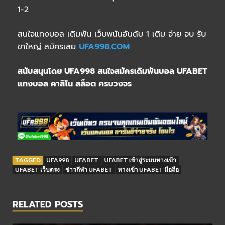
1-2
สนใจแทงบอล เดิมพัน เว็บพนันอันดับ 1 เติม จ่าย จบ รับ
ขาใหญ่ สมัครเลย
UFA998.COM
สนับสนุนโดย UFA998 สนใจสมัครเดิมพันบอล UFABET
แทงบอล คาสิโน สล็อต ครบวงจร
TAGGED
UFA998
UFABET
UFABET เข้าสู่ระบบทางเข้า
UFABET เว็บตรง
ข่าวกีฬา UFABET
ทางเข้า UFABET มือถือ
RELATED POSTS