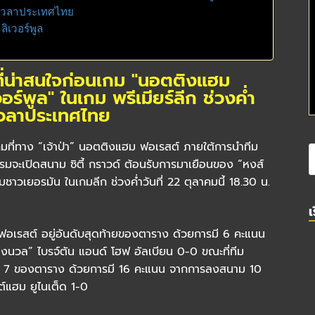
 ตามเวลาประเทศไทย
ลิเวอร์พูล
ที่น่าสนใจก่อนเกม "นอตติงแฮม
อร์พูล" ในเกม พรีเมียร์ลีก ช่วงค่ำ
มเวลาประเทศไทย
่ทาง “เจ้าป่า” นอตติงแฮม ฟอเรสต์ ภายใต้การนำทีม
แกรมจะเปิดสนาม ซิตี้ กราวด์ ต้อนรับการมาเยือนของ “หงส์
ีมชาวเยอรมัน ในเกมลีก ช่วงค่ำวันที่ 22 ตุลาคมนี้ 18.30 น.
เ
สต์ อยู่อันดับสุดท้ายของตาราง ด้วยการมี 6 คะแนน
งนวล” ไบรจ์ตัน แอนด์ โฮฟ อัลเบียน 0-0 ขณะที่ทีม
ดับที่ 7 ของตาราง ด้วยการมี 16 คะแนน จากการลงสนาม 10
สต์แฮม ยูไนเต็ด 1-0