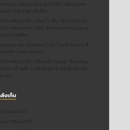
จากงาน หลังล้อเลียน “คุณวิชัย” อดีตปธ.เลส
เตอร์ กรณี ฮ.ตก เสียชีวิต
UFA998 NEWS : เกิดอะไรขึ้น “นักมวยชื่อดัง”
ประกาศออกจาก ONE สุดช็อก แม้ชนะน็อกคู่
แข่ง 4 ไฟต์ติด
monkey slot สล็อตออนไลน์ เว็บแท้ เล่นง่าย ที่
ufa998 เว็บตรงอันดับ1
UFA998 NEWS : สล็อตเซ็งไม่หยุด “ลิเวอร์พูล”
เจอข่าวร้ายซ้ำ 2 หลังสะดุดเจ๊าพรีเมียร์ลีกนัด
ล่าสุด
ลังเก็บ
มีนาคม 2025
กุมภาพันธ์ 2025