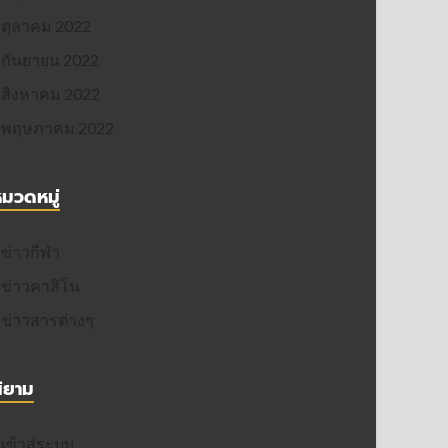
ตุลาคม 2022
กันยายน 2022
สิงหาคม 2022
พฤษภาคม 2022
มวดหมู่
ข่าวกีฬา
ข่าวคาสิโน
ข่าวสารต่างๆ
ิยาม
เข้าสู่ระบบ