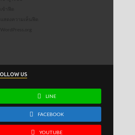
เข้าฟีด
แสดงความเห็นฟีด
WordPress.org
FOLLOW US
LINE
FACEBOOK
YOUTUBE