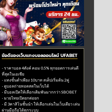
ข้อดีของเว็บแทงบอลออนไลน์ UFABET
- ราคาบอล 4ตังค์ คอม 0.5% ทุกยอดการเล่นดี
ที่สุดในเอเชีย
- แทงขั้นต่ำเพียง 10บาท สเต็ปเริ่มต้น 2คู่
- ดูบอลถ่ายทอดสดในเว็บได้
- มีบอลเปิดให้เลือกเดิมพันมากกว่า SBOBET
- มวยไทยเปิดยกต่อยก
- มี 3คาสิโนชั้นนำ ให้เลือกเล่นในเว็บเดียว เล่น
ผ่านมือถือได้ทุกระบบ