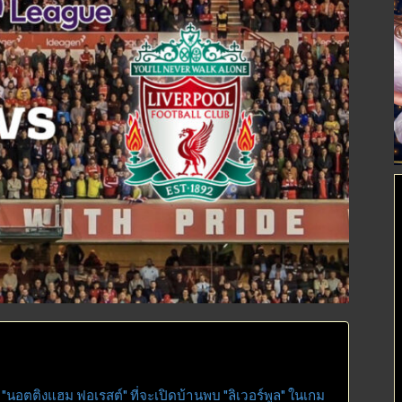
"นอตติงแฮม ฟอเรสต์" ที่จะเปิดบ้านพบ "ลิเวอร์พูล" ในเกม