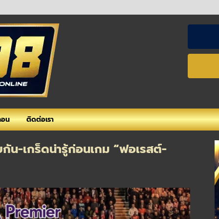
ถอน
ติดต่อเรา
น-เกร็ดน่ารู้ก่อนเกม “ฟอเรสต์-