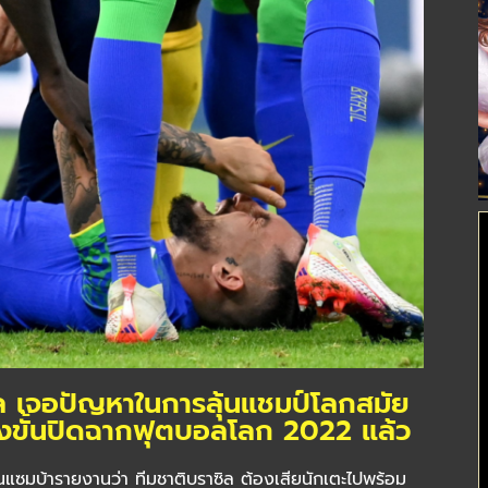
ิล เจอปัญหาในการลุ้นแชมป์โลกสมัย
กถึงขั้นปิดฉากฟุตบอลโลก 2022 แล้ว
บ้ารายงานว่า ทีมชาติบราซิล ต้องเสียนักเตะไปพร้อม