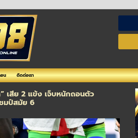
ถอน
ติดต่อเรา
” เสีย 2 แข้ง เจ็บหนักถอนตัว
ชมป์สมัย 6