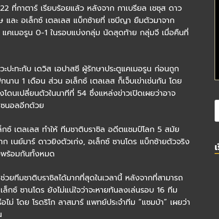
2 ที่กาตาร์ เรียบร้อยแล้ว หลังจาก กาเบรียล เชซุส ดาว
ษ และ อเล็กซ์ เตลเลส แบ็กซ้ายที่ เซบีญา ยืมตัวมาจาก
แคเมอรูน 0-1 ในรอบแบ่งกลุ่ม นัดสุดท้าย กลุ่มจี เมื่อคืนที่
ะทะกับ เดวิส เอปาสซี ผู้รักษาประตูแคเมอรูน ก่อนถูก
ักนาน 1 เดือน ส่วน อเล็กซ์ เตลเลส ก็เจ็บเข่าเช่นกัน โดย
ดนเปลี่ยนตัวในนาทีที่ 54 ซึ่งแหล่งข่าวเปิดเผยว่าอาจ
์เซนอลอีกด้วย
เตลเลส ทำให้ ทีมชาติบราซิล อดีตแชมป์โลก 5 สมัย
ก เนย์มาร์ ดาวยิงตัวเก่ง, อเล็กซ์ ซานโดร แบ็กซ้ายตัวจริง
เ
บพร้อมกันทั้งหมด
วยทีมชาติบราซิลได้มากที่สุดในเวลานี้ หลังจากที่สามารถ
เล็กซ์ ซานโดร ยังไม่แน่ใจว่าจะหายทันลงเล่นรอบ 16 ทีม
้หรือไม่ โดย โรดริโก ลาสมาร์ แพทย์ประจำทีม “แซมบ้า” เผยว่า
น