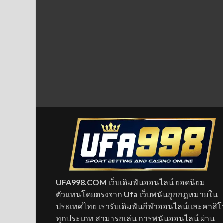
UFA998.COM
เว็บเดิมพันออนไลน์ ยอดนิยม
ตัวแทนโดยตรงจาก
Ufa
เว็บพนันถูกกฎหมายใน
ประเทศไทย เรารับเดิมพันกีฬาออนไลน์และคาสิโ
ทุกประเภท สามารถเล่น การพนันออนไลน์ ผ่าน