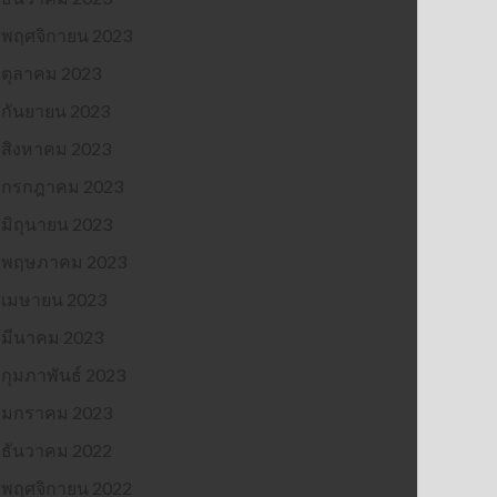
พฤศจิกายน 2023
ตุลาคม 2023
กันยายน 2023
สิงหาคม 2023
กรกฎาคม 2023
มิถุนายน 2023
พฤษภาคม 2023
เมษายน 2023
มีนาคม 2023
กุมภาพันธ์ 2023
มกราคม 2023
ธันวาคม 2022
พฤศจิกายน 2022