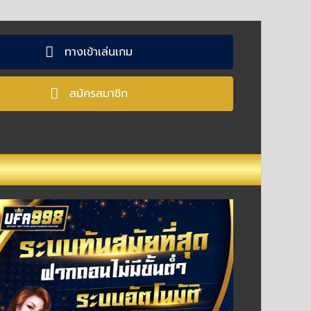
ทางเข้าเล่นเกม
สมัครสมาชิก