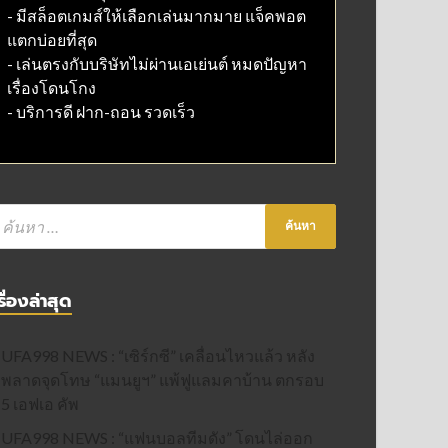
- มีสล็อตเกมส์ให้เลือกเล่นมากมาย แจ็คพอต
แตกบ่อยที่สุด
- เล่นตรงกับบริษัทไม่ผ่านเอเย่นต์ หมดปัญหา
เรื่องโดนโกง
- บริการดี ฝาก-ถอน รวดเร็ว
รื่องล่าสุด
UFA998 NEWS : “เซิร์กซี” เคลื่อนไหวแล้ว หลัง
พลาดจุดโทษ “แมนยูฯ” แพ้ฟูแลมคาบ้าน ตกรอบ
5 เอฟเอ คัพ
UFA998 NEWS : “แฟนบอลทีมดัง” โดนไล่ออก