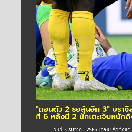
"ถอนตัว 2 รอลุ้นอีก 3" บราซ
ที่ 6 หลังมี 2 นักเตะเจ็บหนั
วันที่ 3 ธันวาคม 2565 โกลโบ สื่อดังแดนแซม