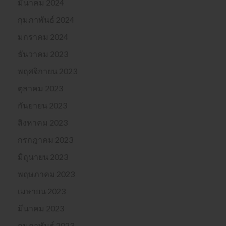
มีนาคม 2024
กุมภาพันธ์ 2024
มกราคม 2024
ธันวาคม 2023
พฤศจิกายน 2023
ตุลาคม 2023
กันยายน 2023
สิงหาคม 2023
กรกฎาคม 2023
มิถุนายน 2023
พฤษภาคม 2023
เมษายน 2023
มีนาคม 2023
กุมภาพันธ์ 2023