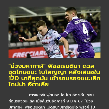
"ม่วงมหากาฬ" ฟิออเรนตินา ดวล
จุดโทษชนะ โบโลญญา หลังเสมอใน
120 นาทีสุดมัน เข้ารอบรองชนะเลิศ
โคปปา อิตาเลีย
การแข่งขันฟุตบอล โคปปา อิตาเลีย รอบ
ก่อนรองชนะเลิศ เมื่อคืนวันอังคารที่ 9 ม.ค. 67 “ม่วง
มหากาฬ” ฟิออเรนตินา เปิดสนามอาร์เตมิโอ ฟรังคี รับ