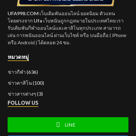
UFA998.COM
เว็บเดิมพันออนไลน์ ยอดนิยม ตัวแทน
โดยตรงจาก
Ufa
เว็บพนันถูกกฎหมายในประเทศไทย เรา
รับเดิมพันกีฬาออนไลน์และคาสิโนทุกประเภท สามารถ
เล่น การพนันออนไลน์ ผ่านเว็บไซต์ หรือ บนมือถือ ( iPhone
หรือ Android ) ได้ตลอด 24 ชม.
หมวดหมู่
ข่าวกีฬา
(636)
ข่าวคาสิโน
(100)
ข่าวสารต่างๆ
(3)
FOLLOW US
LINE