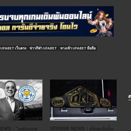
UFABET เว็บตรง
ข่าวกีฬา UFABET
ทางเข้า UFABET มือถือ
ค
EWS : “แฟนบอล
UFA998 NEWS : เกิดอะไรขึ้น