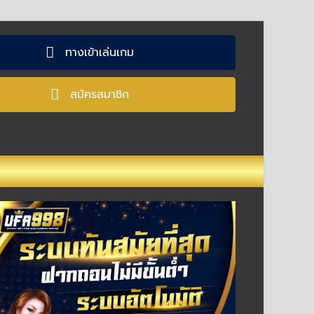
ทางเข้าเล่นเกม
สมัครสมาชิก