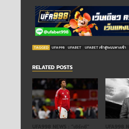
TAGGED
UFA998
UFABET
UFABET เข้าสู่ระบบทางเข้า
RELATED POSTS
UFA998 NEWS : “เซิร์กซี”
UFA998 N