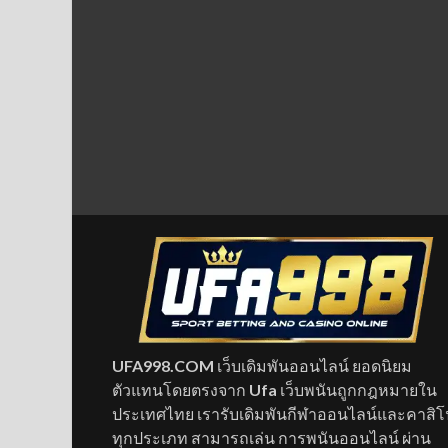
UFA998.COM
เว็บเดิมพันออนไลน์ ยอดนิยม
ตัวแทนโดยตรงจาก
Ufa
เว็บพนันถูกกฎหมายใน
ประเทศไทย เรารับเดิมพันกีฬาออนไลน์และคาสิโ
ทุกประเภท สามารถเล่น การพนันออนไลน์ ผ่าน