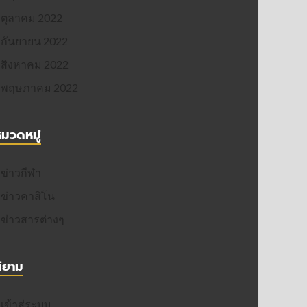
ตุลาคม 2022
กันยายน 2022
สิงหาคม 2022
พฤษภาคม 2022
มวดหมู่
ข่าวกีฬา
ข่าวคาสิโน
ข่าวสารต่างๆ
ิยาม
เข้าสู่ระบบ