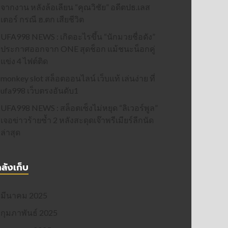
จากงาน หลังล้อเลียน “คุณวิชัย” อดีตปธ.เลส
เตอร์ กรณี ฮ.ตก เสียชีวิต
UFA998 NEWS : เกิดอะไรขึ้น “นักมวยชื่อดัง”
ประกาศออกจาก ONE สุดช็อก แม้ชนะน็อกคู่
แข่ง 4 ไฟต์ติด
monkey slot สล็อตออนไลน์ เว็บแท้ เล่นง่าย ที่
ufa998 เว็บตรงอันดับ1
UFA998 NEWS : สล็อตเซ็งไม่หยุด “ลิเวอร์พูล”
เจอข่าวร้ายซ้ำ 2 หลังสะดุดเจ๊าพรีเมียร์ลีกนัด
ล่าสุด
ลังเก็บ
มีนาคม 2025
กุมภาพันธ์ 2025