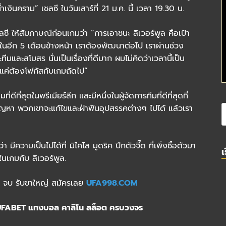
ินคราม” เชลซี ในวันเสาร์ที่ 21 ม.ค. นี้ เวลา 19.30 น.
ห้สัมภาษณ์ก่อนเกมว่า “การเอาชนะ ลิเวอร์พูล คือเป้า
ในอีก 5 เดือนข้างหน้า เราต้องพัฒนาต่อไป เราผ่านช่วง
มและสโมสร นั่นเป็นเรื่องที่ดีมาก ผมไม่คิดว่าเวลานี้เป็น
าแค่ต้องโฟกัสกับเกมถัดไป”
่สุดในพรีเมียร์ลีก และมีหนึ่งในผู้จัดการทีมที่ดีที่สุดที่
ีปัญหา พวกเขาจะแก้ไขและฝ่าฟันอุปสรรคต่างๆ ไปได้ แล้วเรา
เป็นไปได้ที่ มิไคโล มูดริค ปีกตัวจี๊ด ที่เพิ่งซื้อตัวมา
เ
นเกมกับ ลิเวอร์พูล.
าย จบ รับขาใหญ่ สมัครเลย
UFA998.COM
UFABET แทงบอล คาสิโน สล็อต ครบวงจร