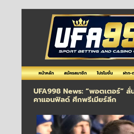
หน้าหลัก
สมัครสมาชิก
โปรโมชั่น
ฝาก-
UFA998 News: “พอตเตอร์” ลั่น ต
คาแอนฟิลด์ ศึกพรีเมียร์ลีก