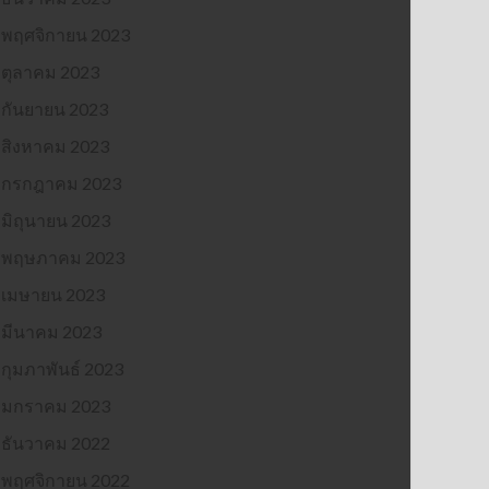
พฤศจิกายน 2023
ตุลาคม 2023
กันยายน 2023
สิงหาคม 2023
กรกฎาคม 2023
มิถุนายน 2023
พฤษภาคม 2023
เมษายน 2023
มีนาคม 2023
กุมภาพันธ์ 2023
มกราคม 2023
ธันวาคม 2022
พฤศจิกายน 2022