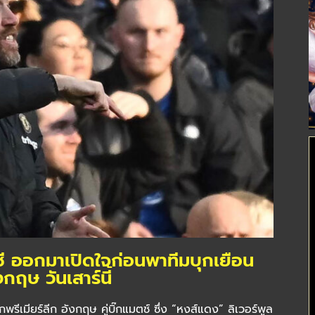
ี ออกมาเปิดใจก่อนพาทีมบุกเยือน
งกฤษ วันเสาร์นี้
ียร์ลีก อังกฤษ คู่บิ๊กแมตช์ ซึ่ง “หงส์แดง” ลิเวอร์พูล