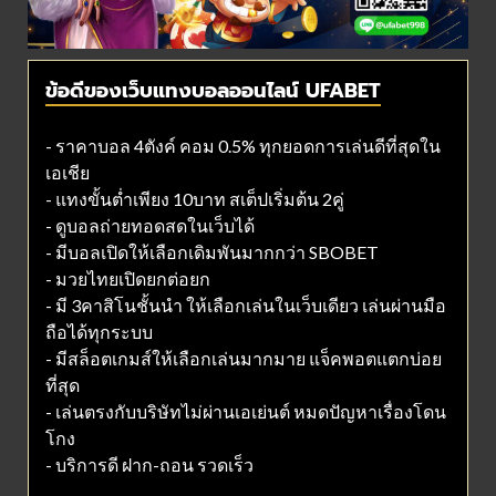
ข้อดีของเว็บแทงบอลออนไลน์ UFABET
- ราคาบอล 4ตังค์ คอม 0.5% ทุกยอดการเล่นดีที่สุดใน
เอเชีย
- แทงขั้นต่ำเพียง 10บาท สเต็ปเริ่มต้น 2คู่
- ดูบอลถ่ายทอดสดในเว็บได้
- มีบอลเปิดให้เลือกเดิมพันมากกว่า SBOBET
- มวยไทยเปิดยกต่อยก
- มี 3คาสิโนชั้นนำ ให้เลือกเล่นในเว็บเดียว เล่นผ่านมือ
ถือได้ทุกระบบ
- มีสล็อตเกมส์ให้เลือกเล่นมากมาย แจ็คพอตแตกบ่อย
ที่สุด
- เล่นตรงกับบริษัทไม่ผ่านเอเย่นต์ หมดปัญหาเรื่องโดน
โกง
- บริการดี ฝาก-ถอน รวดเร็ว