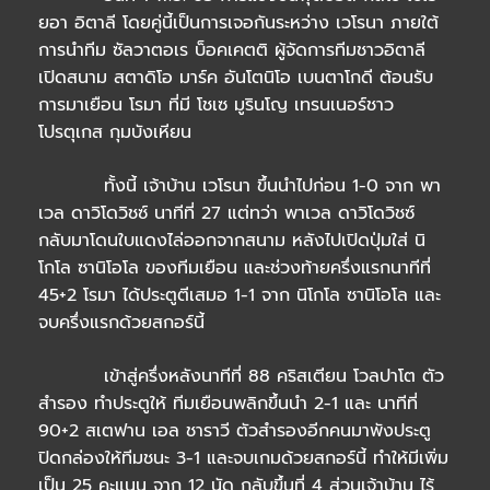
ยอา อิตาลี โดยคู่นี้เป็นการเจอกันระหว่าง เวโรนา ภายใต้
การนำทีม ซัลวาตอเร บ็อคเคตติ ผู้จัดการทีมชาวอิตาลี
เปิดสนาม สตาดิโอ มาร์ค อันโตนิโอ เบนตาโกดี ต้อนรับ
การมาเยือน โรมา ที่มี โชเซ มูรินโญ เทรนเนอร์ชาว
โปรตุเกส กุมบังเหียน
ทั้งนี้ เจ้าบ้าน เวโรนา ขึ้นนำไปก่อน 1-0 จาก พา
เวล ดาวิโดวิชซ์ นาทีที่ 27 แต่ทว่า พาเวล ดาวิโดวิชซ์
กลับมาโดนใบแดงไล่ออกจากสนาม หลังไปเปิดปุ่มใส่ นิ
โกโล ซานิโอโล ของทีมเยือน และช่วงท้ายครึ่งแรกนาทีที่
45+2 โรมา ได้ประตูตีเสมอ 1-1 จาก นิโกโล ซานิโอโล และ
จบครึ่งแรกด้วยสกอร์นี้
เข้าสู่ครึ่งหลังนาทีที่ 88 คริสเตียน โวลปาโต ตัว
สำรอง ทำประตูให้ ทีมเยือนพลิกขึ้นนำ 2-1 และ นาทีที่
90+2 สเตฟาน เอล ชาราวี ตัวสำรองอีกคนมาพังประตู
ปิดกล่องให้ทีมชนะ 3-1 และจบเกมด้วยสกอร์นี้ ทำให้มีเพิ่ม
เป็น 25 คะแนน จาก 12 นัด กลับขึ้นที่ 4 ส่วนเจ้าบ้าน ไร้