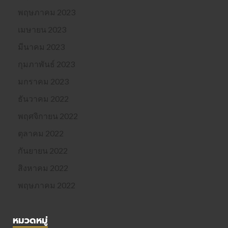
พฤษภาคม 2023
เมษายน 2023
มีนาคม 2023
กุมภาพันธ์ 2023
มกราคม 2023
ธันวาคม 2022
พฤศจิกายน 2022
ตุลาคม 2022
กันยายน 2022
สิงหาคม 2022
พฤษภาคม 2022
หมวดหมู่