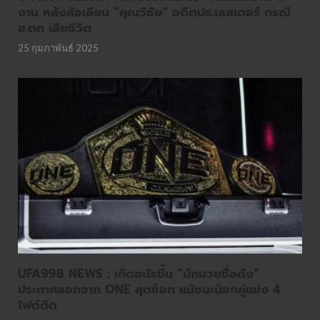
งาน หลังล้อเลียน “คุณวิชัย” อดีตปธ.เลสเตอร์ กรณี
ฮ.ตก เสียชีวิต
25 กุมภาพันธ์ 2025
UFA998 NEWS : เกิดอะไรขึ้น “นักมวยชื่อดัง”
ประกาศออกจาก ONE สุดช็อก แม้ชนะน็อกคู่แข่ง 4
ไฟต์ติด