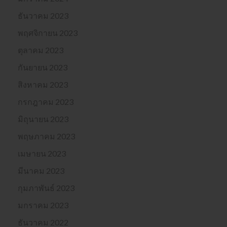
ธันวาคม 2023
พฤศจิกายน 2023
ตุลาคม 2023
กันยายน 2023
สิงหาคม 2023
กรกฎาคม 2023
มิถุนายน 2023
พฤษภาคม 2023
เมษายน 2023
มีนาคม 2023
กุมภาพันธ์ 2023
มกราคม 2023
ธันวาคม 2022