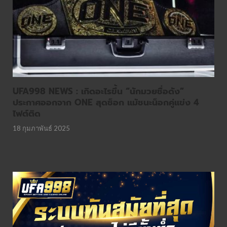
UFA998 NEWS : เกิดอะไรขึ้น “นักมวยชื่อดัง”
ประกาศออกจาก ONE สุดช็อก แม้ชนะน็อกคู่แข่ง 4
ไฟต์ติด
18 กุมภาพันธ์ 2025