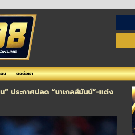
ถอน
ติดต่อเรา
น” ประกาศปลด “นาเกลส์มันน์”-แต่ง