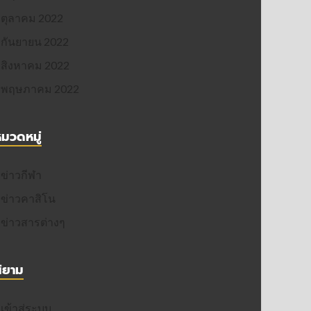
ตุลาคม 2022
กันยายน 2022
สิงหาคม 2022
พฤษภาคม 2022
มวดหมู่
ข่าวกีฬา
ข่าวคาสิโน
ข่าวสารต่างๆ
ิยาม
เข้าสู่ระบบ