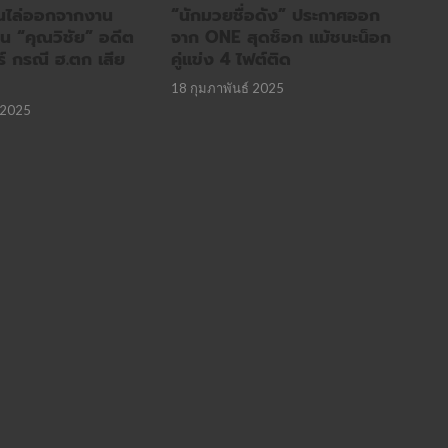
ดนไล่ออกจากงาน
“นักมวยชื่อดัง” ประกาศออก
ยน “คุณวิชัย” อดีต
จาก ONE สุดช็อก แม้ชนะน็อก
์ กรณี ฮ.ตก เสีย
คู่แข่ง 4 ไฟต์ติด
18 กุมภาพันธ์ 2025
 2025