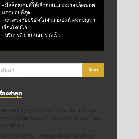
- มีสล็อตเกมส์ให้เลือกเล่นมากมาย แจ็คพอต
แตกบ่อยที่สุด
- เล่นตรงกับบริษัทไม่ผ่านเอเย่นต์ หมดปัญหา
เรื่องโดนโกง
- บริการดี ฝาก-ถอน รวดเร็ว
รื่องล่าสุด
UFA998 NEWS : “เซิร์กซี” เคลื่อนไหวแล้ว หลัง
พลาดจุดโทษ “แมนยูฯ” แพ้ฟูแลมคาบ้าน ตกรอบ
5 เอฟเอ คัพ
UFA998 NEWS : “แฟนบอลทีมดัง” โดนไล่ออก