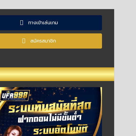
ทางเข้าเล่นเกม
สมัครสมาชิก