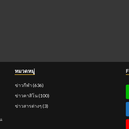
หมวดหมู่
ข่าวกีฬา
(636)
ข่าวคาสิโน
(100)
ข่าวสารต่างๆ
(3)
น