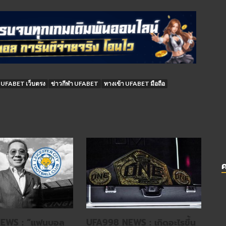
UFABET เว็บตรง
ข่าวกีฬา UFABET
ทางเข้า UFABET มือถือ
ค
EWS : “แฟนบอล
UFA998 NEWS : เกิดอะไรขึ้น