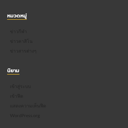
หมวดหมู่
ข่าวกีฬา
ข่าวคาสิโน
ข่าวสารต่างๆ
นิยาม
เข้าสู่ระบบ
เข้าฟีด
แสดงความเห็นฟีด
WordPress.org