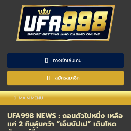
ทางเข้าเล่นเกม
สมัครสมาชิก
MAIN MENU
UFA998 NEWS : ถอนตัวไปหนึ่ง เหลือ
แค่ 2 ทีมลุ้นคว้า “เอ็มบัปเป” เติมโหด