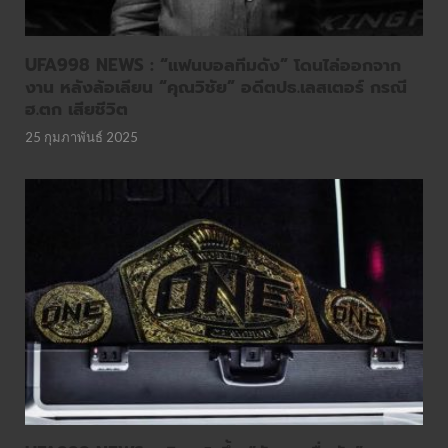
UFA998 NEWS : “แฟนบอลทีมดัง” โดนไล่ออกจาก
งาน หลังล้อเลียน “คุณวิชัย” อดีตปธ.เลสเตอร์ กรณี
ฮ.ตก เสียชีวิต
25 กุมภาพันธ์ 2025