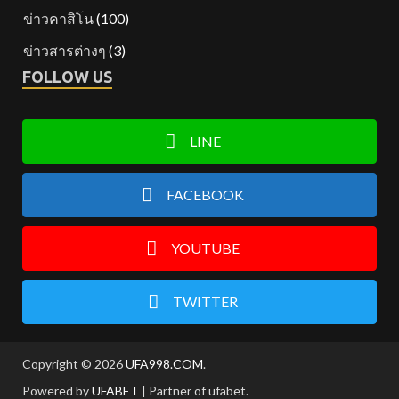
ข่าวคาสิโน
(100)
ข่าวสารต่างๆ
(3)
FOLLOW US
LINE
FACEBOOK
YOUTUBE
TWITTER
Copyright © 2026
UFA998.COM
.
Powered by
UFABET
| Partner of ufabet.