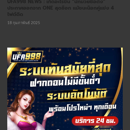
UFA998 NEWS : เกิดอะไรขึ้น “นักมวยชื่อดัง”
ประกาศออกจาก ONE สุดช็อก แม้ชนะน็อกคู่แข่ง 4
ไฟต์ติด
18 กุมภาพันธ์ 2025