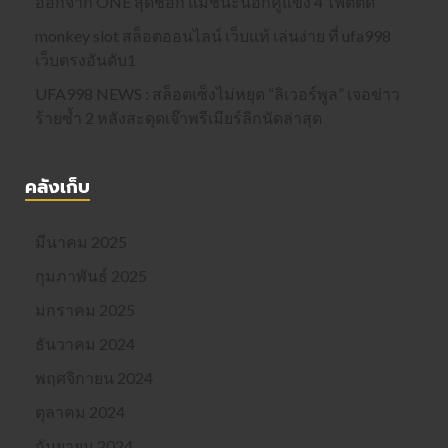
ออกจาก ONE สุดช็อก แม้ชนะน็อกคู่แข่ง 4 ไฟต์ติด
monkey slot สล็อตออนไลน์ เว็บแท้ เล่นง่าย ที่ ufa998
เว็บตรงอันดับ1
UFA998 NEWS : สล็อตเซ็งไม่หยุด “ลิเวอร์พูล” เจอข่าว
ร้ายซ้ำ 2 หลังสะดุดเจ๊าพรีเมียร์ลีกนัดล่าสุด
คลังเก็บ
มีนาคม 2025
กุมภาพันธ์ 2025
มกราคม 2025
ธันวาคม 2024
พฤศจิกายน 2024
ตุลาคม 2024
กันยายน 2024