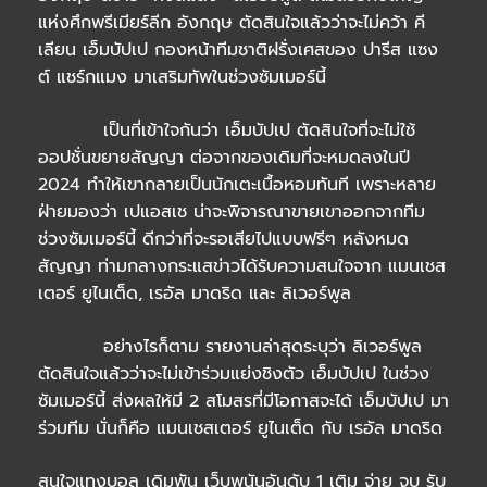
แห่งศึกพรีเมียร์ลีก อังกฤษ ตัดสินใจแล้วว่าจะไม่คว้า คี
เลียน เอ็มบัปเป กองหน้าทีมชาติฝรั่งเศสของ ปารีส แซง
ต์ แชร์กแมง มาเสริมทัพในช่วงซัมเมอร์นี้
เป็นที่เข้าใจกันว่า เอ็มบัปเป ตัดสินใจที่จะไม่ใช้
ออปชั่นขยายสัญญา ต่อจากของเดิมที่จะหมดลงในปี
2024 ทำให้เขากลายเป็นนักเตะเนื้อหอมทันที เพราะหลาย
ฝ่ายมองว่า เปแอสเช น่าจะพิจารณาขายเขาออกจากทีม
ช่วงซัมเมอร์นี้ ดีกว่าที่จะรอเสียไปแบบฟรีๆ หลังหมด
สัญญา ท่ามกลางกระแสข่าวได้รับความสนใจจาก แมนเชส
เตอร์ ยูไนเต็ด, เรอัล มาดริด และ ลิเวอร์พูล
อย่างไรก็ตาม รายงานล่าสุดระบุว่า ลิเวอร์พูล
ตัดสินใจแล้วว่าจะไม่เข้าร่วมแย่งชิงตัว เอ็มบัปเป ในช่วง
ซัมเมอร์นี้ ส่งผลให้มี 2 สโมสรที่มีโอกาสจะได้ เอ็มบัปเป มา
ร่วมทีม นั่นก็คือ แมนเชสเตอร์ ยูไนเต็ด กับ เรอัล มาดริด
สนใจแทงบอล เดิมพัน เว็บพนันอันดับ 1 เติม จ่าย จบ รับ