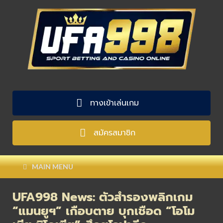
ทางเข้าเล่นเกม
สมัครสมาชิก
MAIN MENU
UFA998 News: ตัวสำรองพลิกเกม
“แมนยูฯ” เกือบตาย บุกเชือด “โอโม