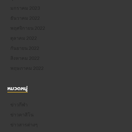
มกราคม 2023
ธันวาคม 2022
พฤศจิกายน 2022
ตุลาคม 2022
กันยายน 2022
สิงหาคม 2022
พฤษภาคม 2022
หมวดหมู่
ข่าวกีฬา
ข่าวคาสิโน
ข่าวสารต่างๆ