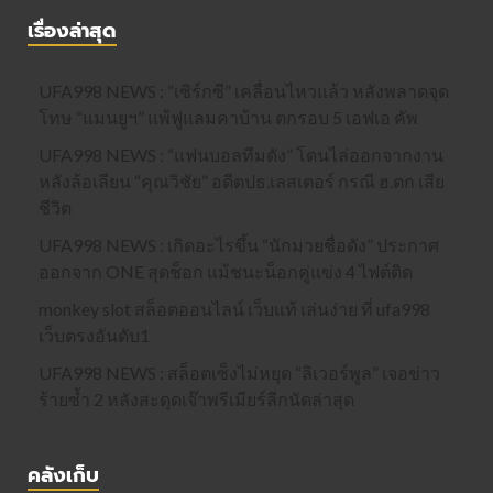
เรื่องล่าสุด
UFA998 NEWS : “เซิร์กซี” เคลื่อนไหวแล้ว หลังพลาดจุด
โทษ “แมนยูฯ” แพ้ฟูแลมคาบ้าน ตกรอบ 5 เอฟเอ คัพ
UFA998 NEWS : “แฟนบอลทีมดัง” โดนไล่ออกจากงาน
หลังล้อเลียน “คุณวิชัย” อดีตปธ.เลสเตอร์ กรณี ฮ.ตก เสีย
ชีวิต
UFA998 NEWS : เกิดอะไรขึ้น “นักมวยชื่อดัง” ประกาศ
ออกจาก ONE สุดช็อก แม้ชนะน็อกคู่แข่ง 4 ไฟต์ติด
monkey slot สล็อตออนไลน์ เว็บแท้ เล่นง่าย ที่ ufa998
เว็บตรงอันดับ1
UFA998 NEWS : สล็อตเซ็งไม่หยุด “ลิเวอร์พูล” เจอข่าว
ร้ายซ้ำ 2 หลังสะดุดเจ๊าพรีเมียร์ลีกนัดล่าสุด
คลังเก็บ