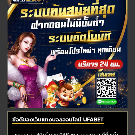
ข้อดีของเว็บแทงบอลออนไลน์ UFABET
- ราคาบอล 4ตังค์ คอม 0.5% ทุกยอดการเล่นดีที่สุดใน