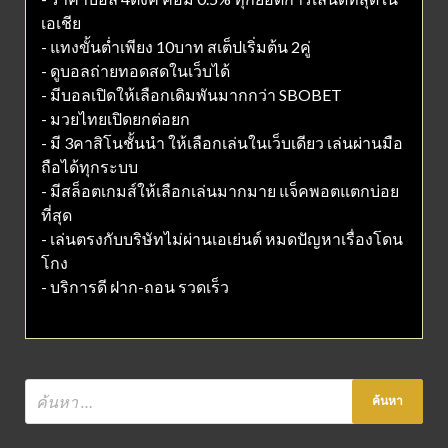
เอเชีย
- แทงขั้นต่ำเพียง 10บาท สเต็ปเริ่มต้น 2คู่
- ดูบอลถ่ายทอดสดในเว็บได้
- มีบอลเปิดให้เลือกเดิมพันมากกว่า SBOBET
- มวยไทยเปิดยกต่อยก
- มี 3คาสิโนชั้นนำ ให้เลือกเล่นในเว็บเดียว เล่นผ่านมือ
ถือได้ทุกระบบ
- มีสล็อตเกมส์ให้เลือกเล่นมากมาย แจ็คพอตแตกบ่อย
ที่สุด
- เล่นตรงกับบริษัทไม่ผ่านเอเย่นต์ หมดปัญหาเรื่องโดน
โกง
- บริการดี ฝาก-ถอน รวดเร็ว