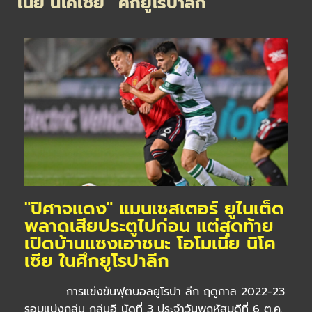
เนีย นิโคเซีย” ศึกยูโรปาลีก
"ปิศาจแดง" แมนเชสเตอร์ ยูไนเต็ด
พลาดเสียประตูไปก่อน แต่สุดท้าย
เปิดบ้านแซงเอาชนะ โอโมเนีย นิโค
เซีย ในศึกยูโรปาลีก
การแข่งขันฟุตบอลยูโรปา ลีก ฤดูกาล 2022-23
รอบแบ่งกลุ่ม กลุ่มอี นัดที่ 3 ประจำวันพฤหัสบดีที่ 6 ต.ค.