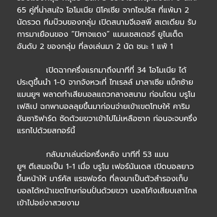
65 คู่ที่น่าสนใจ โอโมเนีย นิโคเซีย จากไซปรัส ที่แพ้มา 2
นัดรวด ทีมบ๊วบของกลุ่ม เปิดสนามจีเอสพี สเตเดียม รับ
การมาเยือนของ “ปิศาจแดง” แมนเชสเตอร์ ยูไนเต็ด
อันดับ 2 ของกลุ่ม ที่ลงเล่นมา 2 นัด ชนะ 1 แพ้ 1
เปิดฉากครึ่งแรกมาถึงนาทีที่ 34 โอโมเนีย ได้
ประตูขึ้นนำ 1-0 จากจังหวะที่ ไทเรลล์ มาลาเซีย แบ็กซ้าย
แมนยูฯ พลาดทำเสียบอลแถวกลางสนาม ก่อนโดน บรูโน
เฟลิเป ฉกพาบอลลุยขึ้นมาก่อนจ่ายเข้าเขตโทษให้ คาริม
อันซาริฟาร์ด ซัดด้วยขวาเข้าไปไม่เหลือซาก ก่อนจะจบครึ่ง
แรกไปด้วยสกอร์นี้
กลับมาเล่นต่อครึ่งหลัง นาทีที่ 53 แมน
ยูฯ ตีเสมอเป็น 1-1 เมื่อ บรูโน เฟอร์นันเดส เปิดบอลยาว
ขึ้นหน้าให้ มาร์คัส แรชฟอร์ด ที่ลงมาเป็นตัวสำรองเก็บ
บอลได้หน้าเขตโทษก่อนปั่นด้วยขวา บอลโค้งเสียบเสาไกล
เข้าไปอย่งาสวยงาม