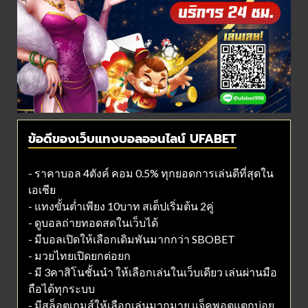
ข้อดีของเว็บแทงบอลออนไลน์ UFABET
- ราคาบอล 4ตังค์ คอม 0.5% ทุกยอดการเล่นดีที่สุดใน
เอเชีย
- แทงขั้นต่ำเพียง 10บาท สเต็ปเริ่มต้น 2คู่
- ดูบอลถ่ายทอดสดในเว็บได้
- มีบอลเปิดให้เลือกเดิมพันมากกว่า SBOBET
- มวยไทยเปิดยกต่อยก
- มี 3คาสิโนชั้นนำ ให้เลือกเล่นในเว็บเดียว เล่นผ่านมือ
ถือได้ทุกระบบ
- มีสล็อตเกมส์ให้เลือกเล่นมากมาย แจ็คพอตแตกบ่อย