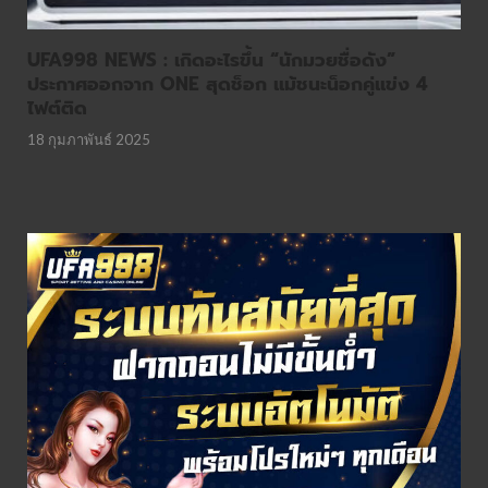
UFA998 NEWS : เกิดอะไรขึ้น “นักมวยชื่อดัง”
ประกาศออกจาก ONE สุดช็อก แม้ชนะน็อกคู่แข่ง 4
ไฟต์ติด
18 กุมภาพันธ์ 2025