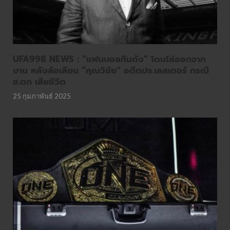
UFA998 NEWS : “แฟนบอลทีมดัง” โดนไล่ออกจาก
งาน หลังล้อเลียน “คุณวิชัย” อดีตปธ.เลสเตอร์ กรณี
ฮ.ตก เสียชีวิต
25 กุมภาพันธ์ 2025