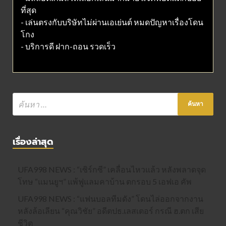
ที่สุด
- เล่นตรงกับบริษัทไม่ผ่านเอเย่นต์ หมดปัญหาเรื่องโดน
โกง
- บริการดี ฝาก-ถอน รวดเร็ว
เรื่องล่าสุด
UFA998 NEWS : “เซิร์กซี” เคลื่อนไหวแล้ว หลังพลาดจุด
โทษ “แมนยูฯ” แพ้ฟูแลมคาบ้าน ตกรอบ 5 เอฟเอ คัพ
UFA998 NEWS : “แฟนบอลทีมดัง” โดนไล่ออกจากงาน
หลังล้อเลียน “คุณวิชัย” อดีตปธ.เลสเตอร์ กรณี ฮ.ตก เสีย
ชีวิต