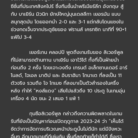
ซีซั่นที่ประเทศสิงคโปร์ ซึ่งทีมชั้นนำพรีเมียร์ลีก อังกฤษ สู้
กับ บาเยิร์น มิวนิก ยักษ์ใหญ่บุนเดสลีกา เยอรมัน แบบ
สนุกสุดมัน โดยออกนำ 2-0 และ 3-1 แต่กลับโดนแซงใน
ช่วงทดเจ็บจากประตูชัยของ ฟรานส์ เครทซิก นาทีที่ 90+1
แพ้ไป 3-4
เยอร์เกน คลอปป์ พูดถึงเกมรับของ ลิเวอร์พูล
ที่ไม่สามารถต้านทาน บาเยิร์น เอาไว้ได้ ทั้งที่เป็นฝ่ายนำ
ก่อนถึง 2 ครั้ง โดยเจาะจงถึง เทรนต์ อเล็กซานเดอร์ อาร์
โนลด์, โจเอล มาติป และ อิบราฮิมา โกนาเต ที่ลงเป็น 11
ตัวจริง รวมถึง โจ โกเมซ ที่ลงมาเป็นตัวสำรองในครึ่ง
หลัง ทำให้ “หงส์แดง” เสียไปแล้วถึง 10 ประตู ในเกมอุ่น
เครื่อง 4 นัด ชนะ 2 เสมอ 1 แพ้ 1
กุนซือลิเวอร์พูล กล่าวถึงความผิดพลาดในเกม
รับที่ยังเป็นปัญหาก่อนเปิดฤดูกาล 2023-24 ว่า “เห็นได้
ชัดว่าการจัดการบริเวณหน้าประตูนั้นไม่ดีนัก แต่มีจังหวะ
อื่นๆ อีกมากมายที่ดีเช่นกัน พื้นที่สุดท้ายก็ทำได้ดี ซึ่งเรา