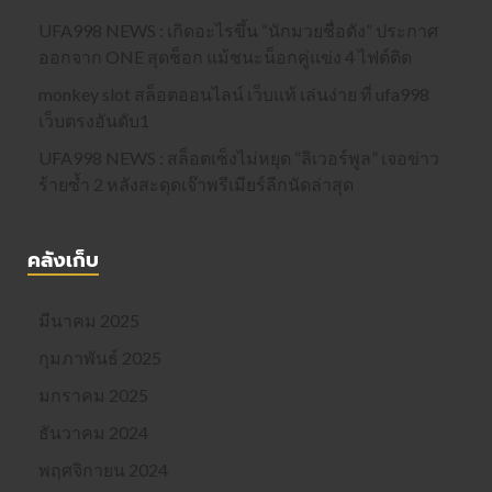
UFA998 NEWS : เกิดอะไรขึ้น “นักมวยชื่อดัง” ประกาศ
ออกจาก ONE สุดช็อก แม้ชนะน็อกคู่แข่ง 4 ไฟต์ติด
monkey slot สล็อตออนไลน์ เว็บแท้ เล่นง่าย ที่ ufa998
เว็บตรงอันดับ1
UFA998 NEWS : สล็อตเซ็งไม่หยุด “ลิเวอร์พูล” เจอข่าว
ร้ายซ้ำ 2 หลังสะดุดเจ๊าพรีเมียร์ลีกนัดล่าสุด
คลังเก็บ
มีนาคม 2025
กุมภาพันธ์ 2025
มกราคม 2025
ธันวาคม 2024
พฤศจิกายน 2024