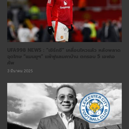
UFA998 NEWS : “เซิร์กซี” เคลื่อนไหวแล้ว หลังพลาด
จุดโทษ “แมนยูฯ” แพ้ฟูแลมคาบ้าน ตกรอบ 5 เอฟเอ
คัพ
3 มีนาคม 2025