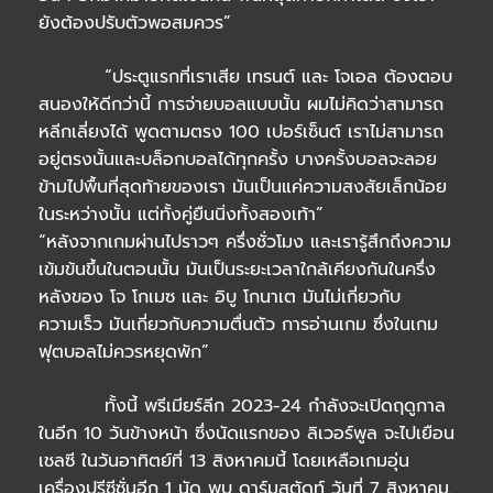
ยังต้องปรับตัวพอสมควร”
“ประตูแรกที่เราเสีย เทรนต์ และ โจเอล ต้องตอบ
สนองให้ดีกว่านี้ การจ่ายบอลแบบนั้น ผมไม่คิดว่าสามารถ
หลีกเลี่ยงได้ พูดตามตรง 100 เปอร์เซ็นต์ เราไม่สามารถ
อยู่ตรงนั้นและบล็อกบอลได้ทุกครั้ง บางครั้งบอลจะลอย
ข้ามไปพื้นที่สุดท้ายของเรา มันเป็นแค่ความสงสัยเล็กน้อย
ในระหว่างนั้น แต่ทั้งคู่ยืนนิ่งทั้งสองเท้า”
“หลังจากเกมผ่านไปราวๆ ครึ่งชั่วโมง และเรารู้สึกถึงความ
เข้มข้นขึ้นในตอนนั้น มันเป็นระยะเวลาใกล้เคียงกันในครึ่ง
หลังของ โจ โกเมซ และ อิบู โกนาเต มันไม่เกี่ยวกับ
ความเร็ว มันเกี่ยวกับความตื่นตัว การอ่านเกม ซึ่งในเกม
ฟุตบอลไม่ควรหยุดพัก”
ทั้งนี้ พรีเมียร์ลีก 2023-24 กำลังจะเปิดฤดูกาล
ในอีก 10 วันข้างหน้า ซึ่งนัดแรกของ ลิเวอร์พูล จะไปเยือน
เชลซี ในวันอาทิตย์ที่ 13 สิงหาคมนี้ โดยเหลือเกมอุ่น
เครื่องปรีซีซั่นอีก 1 นัด พบ ดาร์มสตัดท์ วันที่ 7 สิงหาคม.