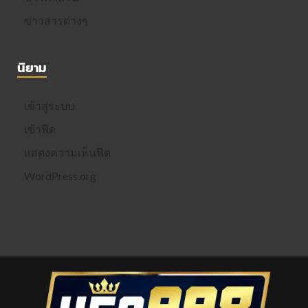
ข่าวสารต่างๆ
นิยาม
เข้าสู่ระบบ
เข้าฟีด
แสดงความเห็นฟีด
WordPress.org