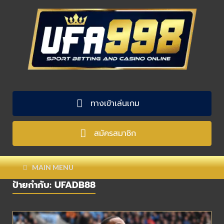
ทางเข้าเล่นเกม
สมัครสมาชิก
MAIN MENU
ป้ายกำกับ:
UFADB88