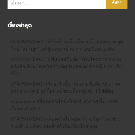
เรื่องล่าสุด
UFA998 NEWS : “เซิร์กซี” เคลื่อนไหวแล้ว หลังพลาดจุด
โทษ “แมนยูฯ” แพ้ฟูแลมคาบ้าน ตกรอบ 5 เอฟเอ คัพ
UFA998 NEWS : “แฟนบอลทีมดัง” โดนไล่ออกจากงาน
หลังล้อเลียน “คุณวิชัย” อดีตปธ.เลสเตอร์ กรณี ฮ.ตก เสีย
ชีวิต
UFA998 NEWS : เกิดอะไรขึ้น “นักมวยชื่อดัง” ประกาศ
ออกจาก ONE สุดช็อก แม้ชนะน็อกคู่แข่ง 4 ไฟต์ติด
monkey slot สล็อตออนไลน์ เว็บแท้ เล่นง่าย ที่ ufa998
เว็บตรงอันดับ1
UFA998 NEWS : สล็อตเซ็งไม่หยุด “ลิเวอร์พูล” เจอข่าว
ร้ายซ้ำ 2 หลังสะดุดเจ๊าพรีเมียร์ลีกนัดล่าสุด