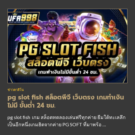
ข่าวคาสิโน
pg slot fish สล็อตพีจี เว็บตรง เกมทำเงิน
ไม่มี ขั้นต่ำ 24 ชม.
pg slot fish เกม สล็อตทดลองเล่นฟรีทุกค่าย ธีมใต้ทะเลลึก
เป็นอีกหนึ่งเกมฮิตจากค่าย PG SOFT ที่มาพร้อ …