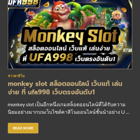
ข่าวคาสิโน
monkey slot สล็อตออนไลน์ เว็บแท้ เล่น
ง่าย ที่ ufa998 เว็บตรงอันดับ1
monkey slot เป็นอีกหนึ่งเกมสล็อตออนไลน์ที่ได้รับความ
นิยมอย่างมากบนเว็บไซต์คาสิโนออนไลน์ชั้นนำอย่าง U …
READ MORE