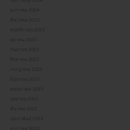
มกราคม 2024
ธันวาคม 2023
พฤศจิกายน 2023
ตุลาคม 2023
กันยายน 2023
สิงหาคม 2023
กรกฎาคม 2023
มิถุนายน 2023
พฤษภาคม 2023
เมษายน 2023
มีนาคม 2023
กุมภาพันธ์ 2023
มกราคม 2023