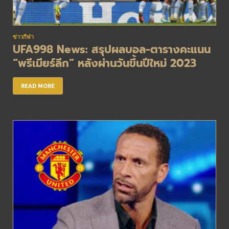
ข่าวกีฬา
UFA998 News: สรุปผลบอล-ตารางคะแนน
“พรีเมียร์ลีก” หลังผ่านวันขึ้นปีใหม่ 2023
READ MORE