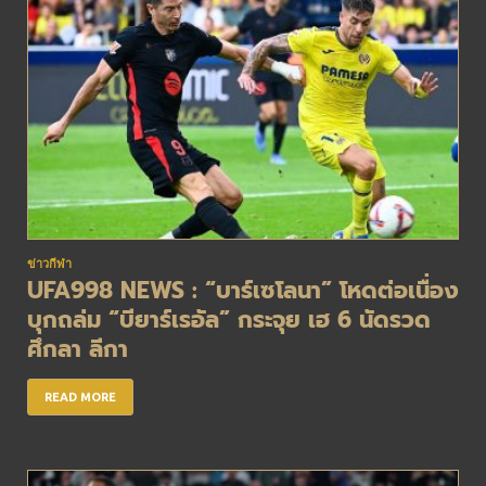
ข่าวกีฬา
UFA998 NEWS : “บาร์เซโลนา” โหดต่อเนื่อง
บุกถล่ม “บียาร์เรอัล” กระจุย เฮ 6 นัดรวด
ศึกลา ลีกา
READ MORE