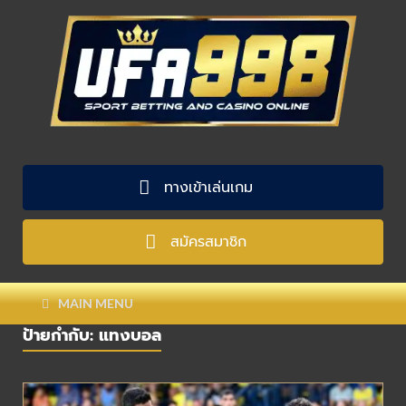
ทางเข้าเล่นเกม
สมัครสมาชิก
MAIN MENU
ป้ายกำกับ:
แทงบอล