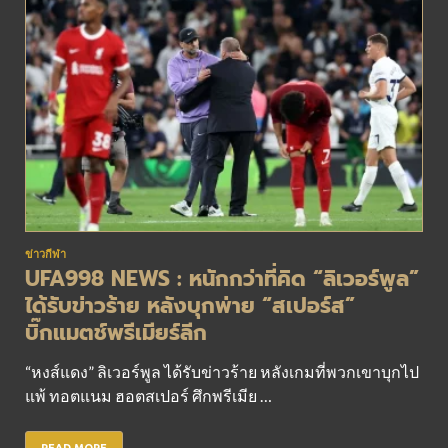
ข่าวกีฬา
UFA998 NEWS : หนักกว่าที่คิด “ลิเวอร์พูล”
ได้รับข่าวร้าย หลังบุกพ่าย “สเปอร์ส”
บิ๊กแมตช์พรีเมียร์ลีก
“หงส์แดง” ลิเวอร์พูล ได้รับข่าวร้าย หลังเกมที่พวกเขาบุกไป
แพ้ ทอตแนม ฮอตสเปอร์ ศึกพรีเมีย …
READ MORE