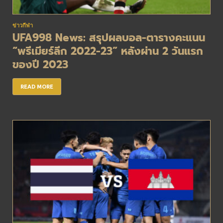
ข่าวกีฬา
UFA998 News: สรุปผลบอล-ตารางคะแนน
“พรีเมียร์ลีก 2022-23” หลังผ่าน 2 วันแรก
ของปี 2023
READ MORE