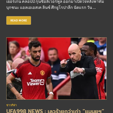
เยอร์เกน คลอปป์ กุนซือลิเวอร์พูล ออกมาเปิดใจหลังพาทีม
บุกชนะ แอลเอเอสเค ลินซ์ ศึกยูโรปาลีก นัดแรก วัน …
READ MORE
ข่าวกีฬา
UFA998 NEWS : เลวร้ายกว่าเก่า “แมนยูฯ”