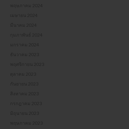
พฤษภาคม 2024
เมษายน 2024
มีนาคม 2024
กุมภาพันธ์ 2024
มกราคม 2024
ธันวาคม 2023
พฤศจิกายน 2023
ตุลาคม 2023
กันยายน 2023
สิงหาคม 2023
กรกฎาคม 2023
มิถุนายน 2023
พฤษภาคม 2023