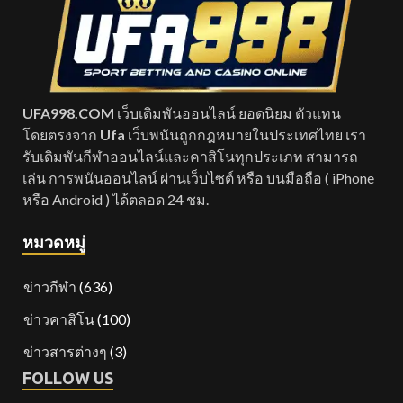
UFA998.COM
เว็บเดิมพันออนไลน์ ยอดนิยม ตัวแทน
โดยตรงจาก
Ufa
เว็บพนันถูกกฎหมายในประเทศไทย เรา
รับเดิมพันกีฬาออนไลน์และคาสิโนทุกประเภท สามารถ
เล่น การพนันออนไลน์ ผ่านเว็บไซต์ หรือ บนมือถือ ( iPhone
หรือ Android ) ได้ตลอด 24 ชม.
หมวดหมู่
ข่าวกีฬา
(636)
ข่าวคาสิโน
(100)
ข่าวสารต่างๆ
(3)
FOLLOW US