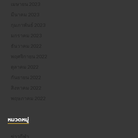
เมษายน 2023
มีนาคม 2023
กุมภาพันธ์ 2023
มกราคม 2023
ธันวาคม 2022
พฤศจิกายน 2022
ตุลาคม 2022
กันยายน 2022
สิงหาคม 2022
พฤษภาคม 2022
หมวดหมู่
ข่าวกีฬา