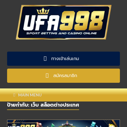
ทางเข้าเล่นเกม
สมัครสมาชิก
MAIN MENU
ป้ายกำกับ:
เว็บ สล็อตต่างประเทศ