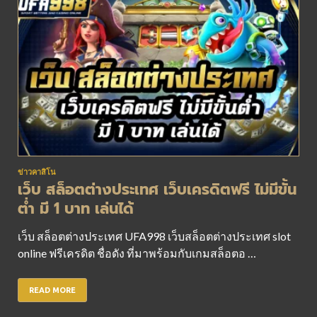
ข่าวคาสิโน
เว็บ สล็อตต่างประเทศ เว็บเครดิตฟรี ไม่มีขั้น
ต่ำ มี 1 บาท เล่นได้
เว็บ สล็อตต่างประเทศ UFA998 เว็บสล็อตต่างประเทศ slot
online ฟรีเครดิต ชื่อดัง ที่มาพร้อมกับเกมสล็อตอ …
READ MORE