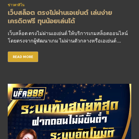
ข่าวคาสิโน
เว็บสล็อต ตรงไม่ผ่านเอเย่นต์ เล่นง่าย
เครดิตฟรี ทุนน้อยเล่นได้
เว็บสล็อต ตรงไม่ผ่านเอเย่นต์ ให้บริการเกมสล็อตออนไลน์
โดยตรงจากผู้พัฒนาเกม ไม่ผ่านตัวกลางหรือเอเย่นต์ …
READ MORE