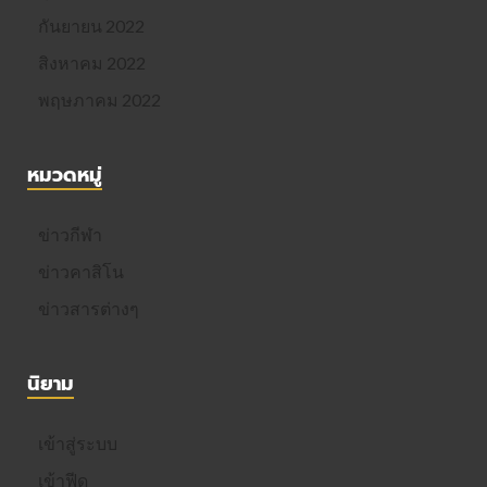
กันยายน 2022
สิงหาคม 2022
พฤษภาคม 2022
หมวดหมู่
ข่าวกีฬา
ข่าวคาสิโน
ข่าวสารต่างๆ
นิยาม
เข้าสู่ระบบ
เข้าฟีด