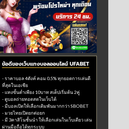
ข้อดีของเว็บแทงบอลออนไลน์ UFABET
- ราคาบอล 4ตังค์ คอม 0.5% ทุกยอดการเล่นดี
ที่สุดในเอเชีย
- แทงขั้นต่ำเพียง 10บาท สเต็ปเริ่มต้น 2คู่
- ดูบอลถ่ายทอดสดในเว็บได้
- มีบอลเปิดให้เลือกเดิมพันมากกว่า SBOBET
- มวยไทยเปิดยกต่อยก
- มี 3คาสิโนชั้นนำ ให้เลือกเล่นในเว็บเดียว เล่น
ผ่านมือถือได้ทุกระบบ