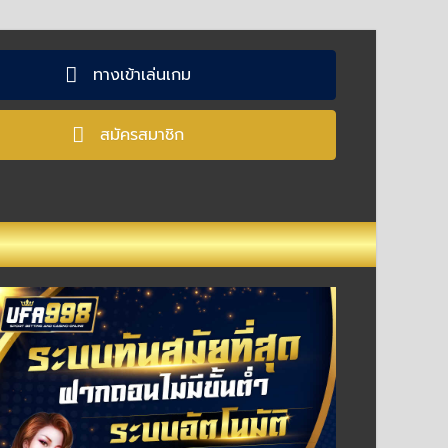
ทางเข้าเล่นเกม
สมัครสมาชิก