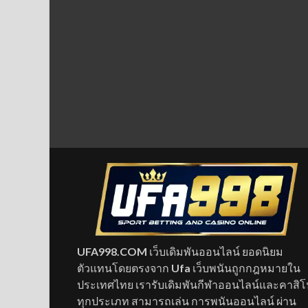
UFA998.COM
เว็บเดิมพันออนไลน์ ยอดนิยม
ตัวแทนโดยตรงจาก
Ufa
เว็บพนันถูกกฎหมายใน
ประเทศไทย เรารับเดิมพันกีฬาออนไลน์และคาสิโ
ทุกประเภท สามารถเล่น การพนันออนไลน์ ผ่าน