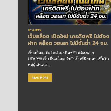
ข่าวคาสิโน
เว็บสล็อต เปิดใหม่ เครดิตฟรี ไม่ต้อง
ฝาก สล็อต วอเลท ไม่มีขั้นต่ำ 24 ชม.
เว็บสล็อต เปิดใหม่ เครดิตฟรี ไม่ต้องฝาก
UFA998 เว็บ ปั่นสล็อต กำลังเป็นที่นิยมมากขึ้นใน
หมู่ผู้เล่นสล …
READ MORE