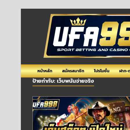
หน้าหลัก
สมัครสมาชิก
โปรโมชั่น
ฝาก-
ป้ายกำกับ:
เว็บพนันจ่ายจริง