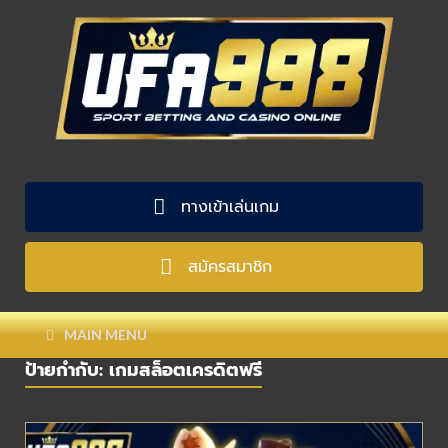
ทางเข้าเล่นเกม
สมัครสมาชิก
MAIN MENU
ป้ายกำกับ:
เกมสล็อตเครดิตฟรี