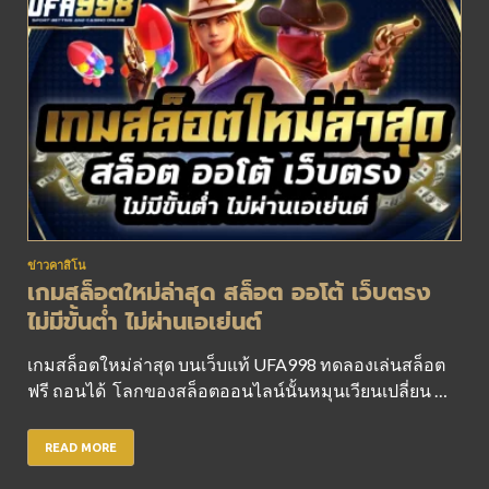
ข่าวคาสิโน
เกมสล็อตใหม่ล่าสุด สล็อต ออโต้ เว็บตรง
ไม่มีขั้นต่ำ ไม่ผ่านเอเย่นต์
เกมสล็อตใหม่ล่าสุด บนเว็บแท้ UFA998 ทดลองเล่นสล็อต
ฟรี ถอนได้ โลกของสล็อตออนไลน์นั้นหมุนเวียนเปลี่ยน …
READ MORE