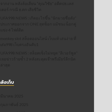
จากงาน หลังล้อเลียน “คุณวิชัย” อดีตปธ.เลส
เตอร์ กรณี ฮ.ตก เสียชีวิต
UFA998 NEWS : เกิดอะไรขึ้น “นักมวยชื่อดัง”
ประกาศออกจาก ONE สุดช็อก แม้ชนะน็อกคู่
แข่ง 4 ไฟต์ติด
monkey slot สล็อตออนไลน์ เว็บแท้ เล่นง่าย ที่
ufa998 เว็บตรงอันดับ1
UFA998 NEWS : สล็อตเซ็งไม่หยุด “ลิเวอร์พูล”
เจอข่าวร้ายซ้ำ 2 หลังสะดุดเจ๊าพรีเมียร์ลีกนัด
ล่าสุด
ลังเก็บ
มีนาคม 2025
กุมภาพันธ์ 2025