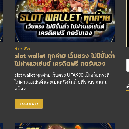
ข่าวคาสิโน
slot wallet ทุกค่าย เว็บตรง ไม่มีขั้นต่ำ
ไม่ผ่านเอเย่นต์ เครดิตฟรี กดรับเอง
slot wallet ทุกค่าย เว็บตรง UFA998 เป็นเว็บตรงที่
ไม่ผ่านเอเย่นต์ และเป็นหนึ่งในเว็บที่รวบรวมเกม
เ
สล็อต …
READ MORE