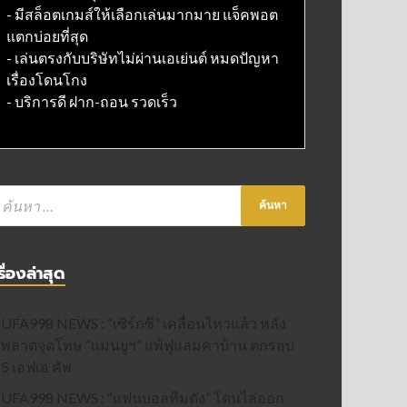
- มีสล็อตเกมส์ให้เลือกเล่นมากมาย แจ็คพอต
แตกบ่อยที่สุด
- เล่นตรงกับบริษัทไม่ผ่านเอเย่นต์ หมดปัญหา
เรื่องโดนโกง
- บริการดี ฝาก-ถอน รวดเร็ว
รื่องล่าสุด
UFA998 NEWS : “เซิร์กซี” เคลื่อนไหวแล้ว หลัง
พลาดจุดโทษ “แมนยูฯ” แพ้ฟูแลมคาบ้าน ตกรอบ
5 เอฟเอ คัพ
UFA998 NEWS : “แฟนบอลทีมดัง” โดนไล่ออก