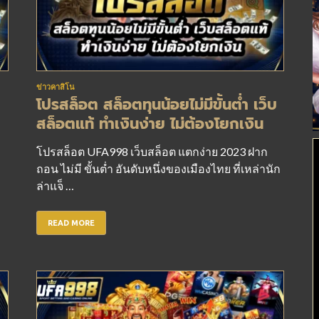
ข่าวคาสิโน
โปรสล็อต สล็อตทุนน้อยไม่มีขั้นต่ำ เว็บ
สล็อตแท้ ทำเงินง่าย ไม่ต้องโยกเงิน
โปรสล็อต UFA998 เว็บสล็อต แตกง่าย 2023 ฝาก
ถอน ไม่มี ขั้นต่ำ อันดับหนึ่งของเมืองไทย ที่เหล่านัก
ล่าแจ็ …
READ MORE