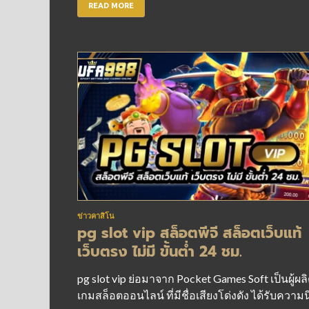
READ MORE
ข่าวคาสิโน
pg slot vip สล็อตพีจี สล็อตเว็บแท้
เว็บตรง ไม่มี ขั้นต่ำ 24 ชม.
pg slot vip ย่อมาจาก Pocket Games Soft เป็นผู้ผล
เกมสล็อตออนไลน์ ที่มีชื่อเสียงโด่งดัง ได้รับความน