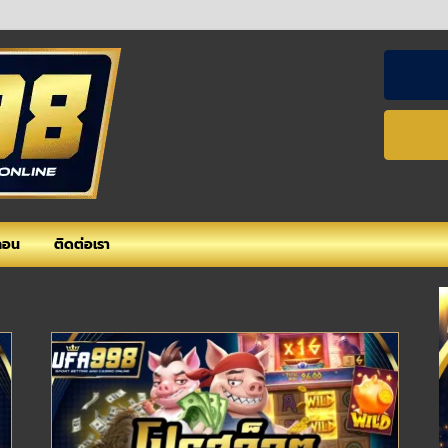
ถอน
ติดต่อเรา