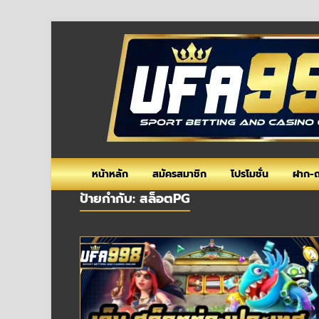
หน้าหลัก
สมัครสมาชิก
โปรโมชั่น
ฝาก-
ป้ายกำกับ:
สล็อตPG