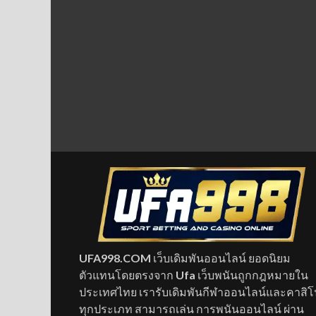
UFA998.COM
เว็บเดิมพันออนไลน์ ยอดนิยม
ตัวแทนโดยตรงจาก
Ufa
เว็บพนันถูกกฎหมายใน
ประเทศไทย เรารับเดิมพันกีฬาออนไลน์และคาสิโ
ทุกประเภท สามารถเล่น การพนันออนไลน์ ผ่าน