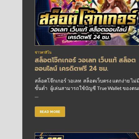
ข่าวคาสิโน
สล็อตโจ๊กเกอร์ วอเลท เว็บแท้ สล็อต
ออนไลน์ เครดิตฟรี 24 ชม.
สล็อตโจ๊กเกอร์ วอเลท สล็อตเว็บตรง แตกง่าย ไม่ม
ขั้นต่ำ ผู้เล่นสามารถใช้บัญชี True Wallet ของตน
…
READ MORE