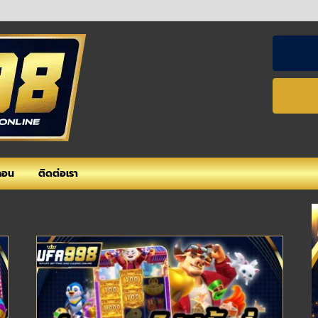
ถอน
ติดต่อเรา