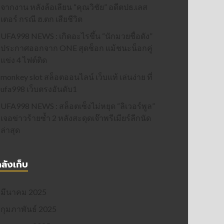
จากงาน หลังล้อเลียน “คุณวิชัย” อดีตปธ.เลส
เตอร์ กรณี ฮ.ตก เสียชีวิต
UFA998 NEWS : เกิดอะไรขึ้น “นักมวยชื่อดัง”
ประกาศออกจาก ONE สุดช็อก แม้ชนะน็อกคู่
แข่ง 4 ไฟต์ติด
monkey slot สล็อตออนไลน์ เว็บแท้ เล่นง่าย ที่
ufa998 เว็บตรงอันดับ1
UFA998 NEWS : สล็อตเซ็งไม่หยุด “ลิเวอร์พูล”
เจอข่าวร้ายซ้ำ 2 หลังสะดุดเจ๊าพรีเมียร์ลีกนัด
ล่าสุด
ลังเก็บ
มีนาคม 2025
กุมภาพันธ์ 2025