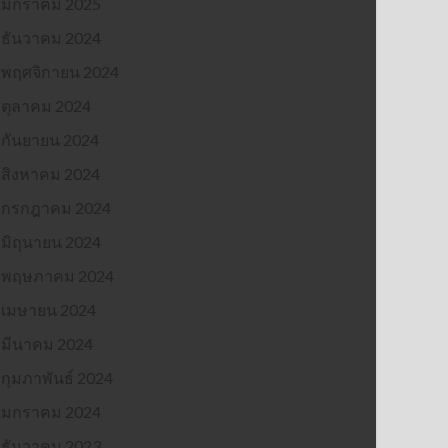
มกราคม 2025
ธันวาคม 2024
พฤศจิกายน 2024
ตุลาคม 2024
กันยายน 2024
สิงหาคม 2024
กรกฎาคม 2024
มิถุนายน 2024
พฤษภาคม 2024
เมษายน 2024
มีนาคม 2024
กุมภาพันธ์ 2024
มกราคม 2024
ธันวาคม 2023