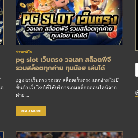
ข่าวคาสิโน
pg slot เว็บตรง วอเลท สล็อตพีจี
รวมสล็อตทุกค่าย ทุนน้อย เล่นได้
ี
pg slot เว็บตรง วอเลท สล็อตเว็บตรง แตกง่าย ไม่มี
เอ
ขั้นต่ำ เว็บไซต์ที่ให้บริการเกมสล็อตออนไลน์จาก
เ
ค่าย …
READ MORE