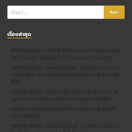
เรื่องล่าสุด
UFA998 NEWS : “เซิร์กซี” เคลื่อนไหวแล้ว หลังพลาดจุด
โทษ “แมนยูฯ” แพ้ฟูแลมคาบ้าน ตกรอบ 5 เอฟเอ คัพ
UFA998 NEWS : “แฟนบอลทีมดัง” โดนไล่ออกจากงาน
หลังล้อเลียน “คุณวิชัย” อดีตปธ.เลสเตอร์ กรณี ฮ.ตก เสีย
ชีวิต
UFA998 NEWS : เกิดอะไรขึ้น “นักมวยชื่อดัง” ประกาศ
ออกจาก ONE สุดช็อก แม้ชนะน็อกคู่แข่ง 4 ไฟต์ติด
monkey slot สล็อตออนไลน์ เว็บแท้ เล่นง่าย ที่ ufa998
เว็บตรงอันดับ1
UFA998 NEWS : สล็อตเซ็งไม่หยุด “ลิเวอร์พูล” เจอข่าว