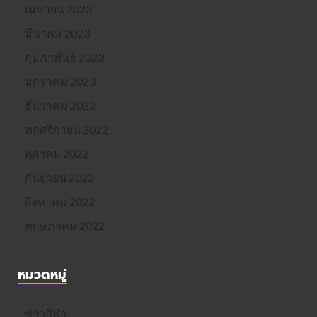
เมษายน 2023
มีนาคม 2023
กุมภาพันธ์ 2023
มกราคม 2023
ธันวาคม 2022
พฤศจิกายน 2022
ตุลาคม 2022
กันยายน 2022
สิงหาคม 2022
พฤษภาคม 2022
หมวดหมู่
ข่าวกีฬา