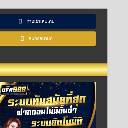
ทางเข้าเล่นเกม
สมัครสมาชิก