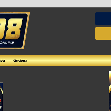
ถอน
ติดต่อเรา