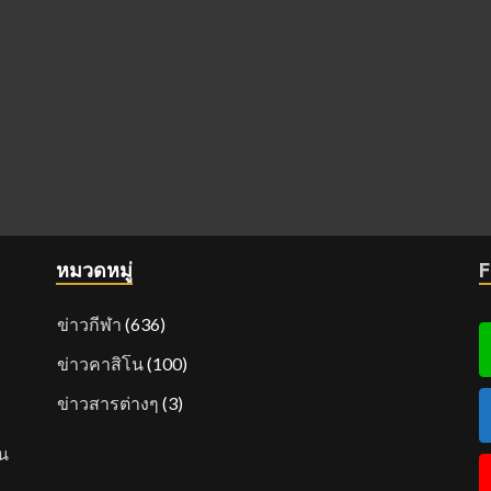
หมวดหมู่
ข่าวกีฬา
(636)
ข่าวคาสิโน
(100)
ข่าวสารต่างๆ
(3)
น