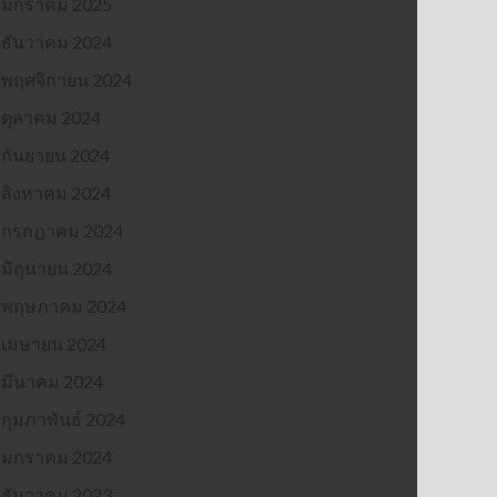
มกราคม 2025
ธันวาคม 2024
พฤศจิกายน 2024
ตุลาคม 2024
กันยายน 2024
สิงหาคม 2024
กรกฎาคม 2024
มิถุนายน 2024
พฤษภาคม 2024
เมษายน 2024
มีนาคม 2024
กุมภาพันธ์ 2024
มกราคม 2024
ธันวาคม 2023