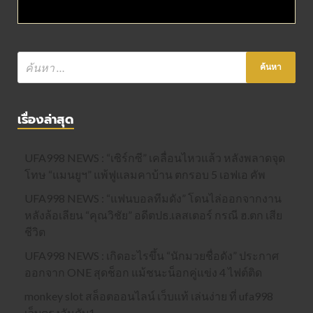
เรื่องล่าสุด
UFA998 NEWS : “เซิร์กซี” เคลื่อนไหวแล้ว หลังพลาดจุด
โทษ “แมนยูฯ” แพ้ฟูแลมคาบ้าน ตกรอบ 5 เอฟเอ คัพ
UFA998 NEWS : “แฟนบอลทีมดัง” โดนไล่ออกจากงาน
หลังล้อเลียน “คุณวิชัย” อดีตปธ.เลสเตอร์ กรณี ฮ.ตก เสีย
ชีวิต
UFA998 NEWS : เกิดอะไรขึ้น “นักมวยชื่อดัง” ประกาศ
ออกจาก ONE สุดช็อก แม้ชนะน็อกคู่แข่ง 4 ไฟต์ติด
monkey slot สล็อตออนไลน์ เว็บแท้ เล่นง่าย ที่ ufa998
เว็บตรงอันดับ1