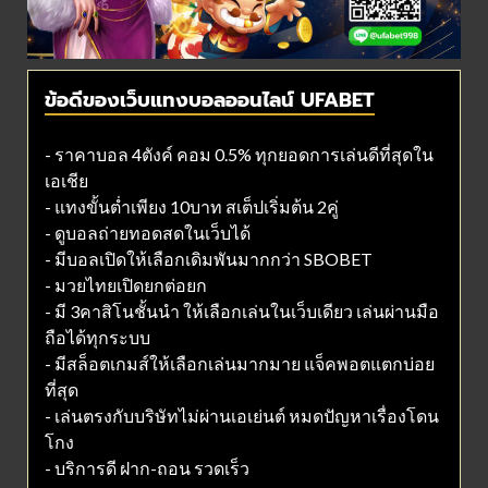
ข้อดีของเว็บแทงบอลออนไลน์ UFABET
- ราคาบอล 4ตังค์ คอม 0.5% ทุกยอดการเล่นดีที่สุดใน
เอเชีย
- แทงขั้นต่ำเพียง 10บาท สเต็ปเริ่มต้น 2คู่
- ดูบอลถ่ายทอดสดในเว็บได้
- มีบอลเปิดให้เลือกเดิมพันมากกว่า SBOBET
- มวยไทยเปิดยกต่อยก
- มี 3คาสิโนชั้นนำ ให้เลือกเล่นในเว็บเดียว เล่นผ่านมือ
ถือได้ทุกระบบ
- มีสล็อตเกมส์ให้เลือกเล่นมากมาย แจ็คพอตแตกบ่อย
ที่สุด
- เล่นตรงกับบริษัทไม่ผ่านเอเย่นต์ หมดปัญหาเรื่องโดน
โกง
- บริการดี ฝาก-ถอน รวดเร็ว