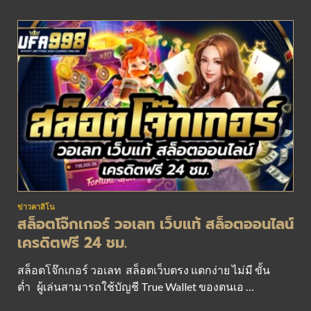
ข่าวคาสิโน
สล็อตโจ๊กเกอร์ วอเลท เว็บแท้ สล็อตออนไลน์
เครดิตฟรี 24 ชม.
สล็อตโจ๊กเกอร์ วอเลท สล็อตเว็บตรง แตกง่าย ไม่มี ขั้น
ต่ำ ผู้เล่นสามารถใช้บัญชี True Wallet ของตนเอ …