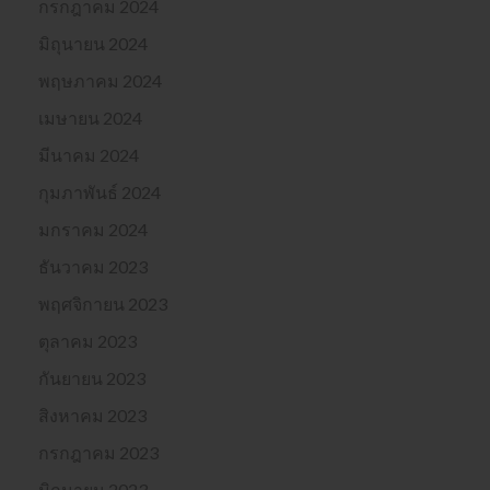
กรกฎาคม 2024
มิถุนายน 2024
พฤษภาคม 2024
เมษายน 2024
มีนาคม 2024
กุมภาพันธ์ 2024
มกราคม 2024
ธันวาคม 2023
พฤศจิกายน 2023
ตุลาคม 2023
กันยายน 2023
สิงหาคม 2023
กรกฎาคม 2023
มิถุนายน 2023