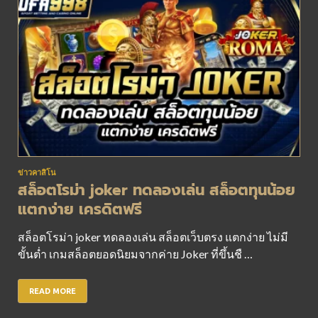
ข่าวคาสิโน
สล็อตโรม่า joker ทดลองเล่น สล็อตทุนน้อย
แตกง่าย เครดิตฟรี
สล็อตโรม่า joker ทดลองเล่น สล็อตเว็บตรง แตกง่าย ไม่มี
ขั้นต่ำ เกมสล็อตยอดนิยมจากค่าย Joker ที่ขึ้นชื …
READ MORE