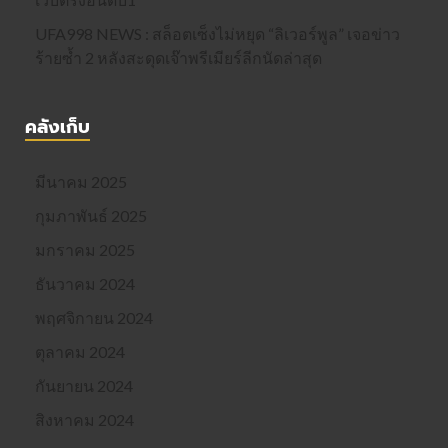
UFA998 NEWS : สล็อตเซ็งไม่หยุด “ลิเวอร์พูล” เจอข่าว
ร้ายซ้ำ 2 หลังสะดุดเจ๊าพรีเมียร์ลีกนัดล่าสุด
คลังเก็บ
มีนาคม 2025
กุมภาพันธ์ 2025
มกราคม 2025
ธันวาคม 2024
พฤศจิกายน 2024
ตุลาคม 2024
กันยายน 2024
สิงหาคม 2024